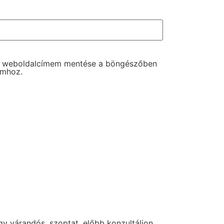
s weboldalcímem mentése a böngészőben
omhoz.
y várandós, szoptat, előbb konzultáljon