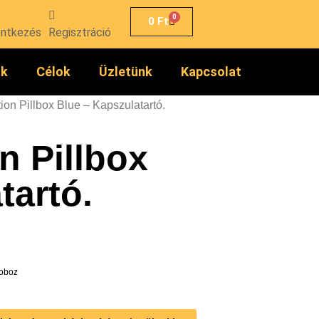
0
0
Ft
entkezés
Regisztráció
ók
Célok
Üzletünk
Kapcsolat
tion Pillbox Blue – Kapszulatartó.
n Pillbox
tartó.
Doboz