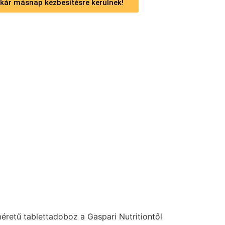
 akár másnap kézbesítésre kerülnek!
éretű tablettadoboz a Gaspari Nutritiontől