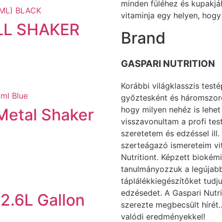
minden füléhez és kupakjá
vitaminja egy helyen, hog
ILL SHAKER
Brand
GASPARI NUTRITION
Korábbi világklasszis test
győztesként és háromszor
hogy milyen nehéz is lehet 
 Metal Shaker
visszavonultam a profi test
szeretetem és edzéssel ill.
szerteágazó ismereteim vi
Nutritiont. Képzett biokém
tanulmányozzuk a legújabb
táplálékkiegészítőket tudju
edzésedet. A Gaspari Nutri
2.6L Gallon
szerezte megbecsült híré
valódi eredményekkel!