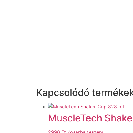
Kapcsolódó terméke
MuscleTech Shake
2990
Ft
Kosárba teszem