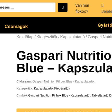
Van már
fiókod?
Bejel
Gyárt
Csomagok
Kezdőlap
/
Kiegészítők
/
Kapszulatartó
/ Gaspari Nutri
Gaspari Nutritio
Blue – Kapszula
Cikkszám:
Gaspari Nutrition Pillbox Blue - Kapszulatartó.
Kategóriák:
Kapszulatartó
,
Kiegészítők
Címkék
Gaspari Nutrition Pillbox Blue - Kapszulatartó.
,
Tablettatartó 