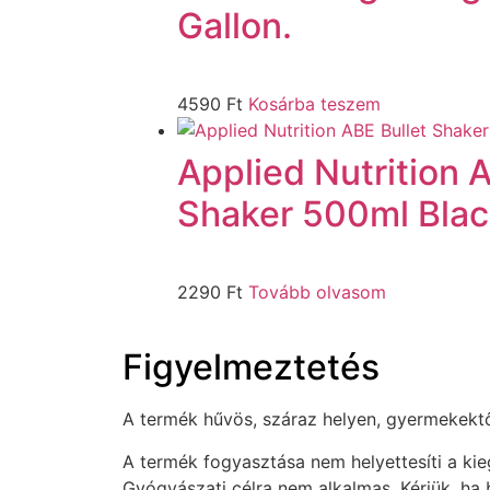
Gallon.
4590
Ft
Kosárba teszem
Applied Nutrition 
Shaker 500ml Blac
2290
Ft
Tovább olvasom
Figyelmeztetés
A termék hűvös, száraz helyen, gyermekektől 
A termék fogyasztása nem helyettesíti a ki
Gyógyászati célra nem alkalmas. Kérjük, ha