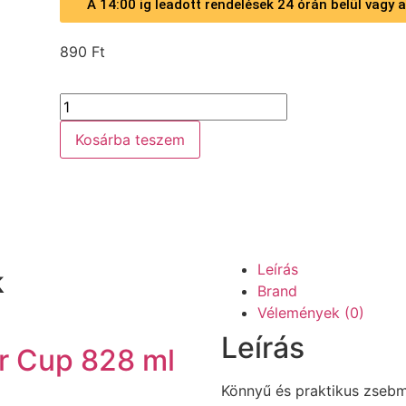
A 14:00 ig leadott rendelések 24 órán belül vagy
890
Ft
Kosárba teszem
Leírás
k
Brand
Vélemények (0)
Leírás
r Cup 828 ml
Könnyű és praktikus zsebm