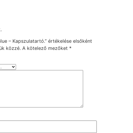
.
Blue – Kapszulatartó.” értékelése elsőként
ük közzé.
A kötelező mezőket
*