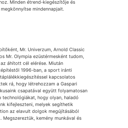
hoz. Minden étrend-kiegészítője és
y megkönnyítse mindennapjait.
építőként, Mr. Univerzum, Arnold Classic
os Mr. Olympia ezüstérmesként tudom,
az áhított cél elérése. Miután
építéstől 1996-ban, a sport iránti
 táplálékkiegészítéssel kapcsolatos
ttek rá, hogy létrehozzam a Gaspari
ikusaink csapatával együtt folyamatosan
 technológiákat, hogy olyan, haladó
nk kifejleszteni, melyek segíthetik
tion az elavult dolgok megújításából
t… Megszereztük, kemény munkával és