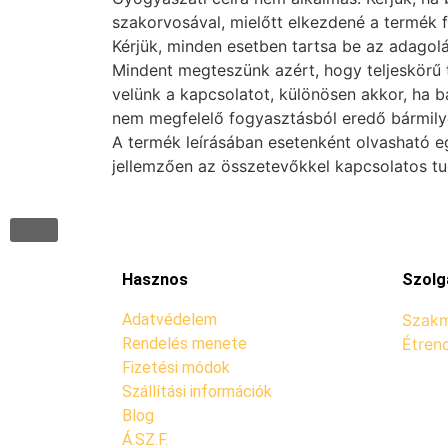
szakorvosával, mielőtt elkezdené a termék 
Kérjük, minden esetben tartsa be az adagolás
Mindent megteszünk azért, hogy teljeskörű t
velünk a kapcsolatot, különösen akkor, ha b
nem megfelelő fogyasztásból eredő bármilye
A termék leírásában esetenként olvasható e
jellemzően az összetevőkkel kapcsolatos t
Hasznos
Szolg
Adatvédelem
Szakm
Rendelés menete
Étren
Fizetési módok
Szállítási információk
Blog
Á.SZ.F.