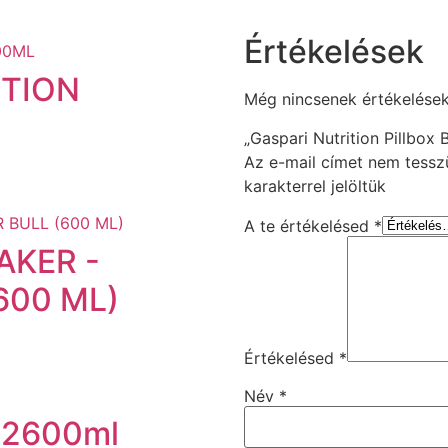
Értékelések
ITION
Még nincsenek értékelések
„Gaspari Nutrition Pillbox 
Az e-mail címet nem tessz
karakterrel jelöltük
A te értékelésed
*
KER -
600 ML)
Értékelésed
*
Név
*
 2600ml