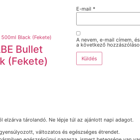
E-mail
*
A nevem, e-mail címem, é
a következő hozzászólás
ABE Bullet
k (Fekete)
elzárva tárolandó. Ne lépje túl az ajánlott napi adagot.
egyensúlyozott, változatos és egészséges étrendet.
 bármilyen egészségügyi panasza, ismert betegsége van vag