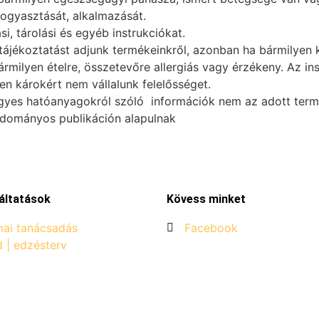
fogyasztását, alkalmazását.
i, tárolási és egyéb instrukciókat.
ájékoztatást adjunk termékeinkről, azonban ha bármilyen k
ármilyen ételre, összetevőre allergiás vagy érzékeny. Az i
n károkért nem vállalunk felelősséget.
gyes hatóanyagokról szóló információk nem az adott termék
udományos publikáción alapulnak
áltatások
Kövess minket
ai tanácsadás
Facebook
d | edzésterv