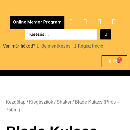
Online Mentor Program
Van már fiókod?
Bejelentkezés
Regisztráció
0
0
Ft
Kezdőlap
/
Kiegészítők
/
Shaker
/ Blade Kulacs (Piros –
750ml)