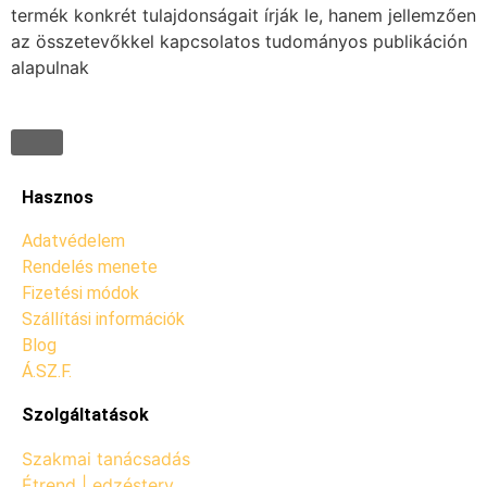
termék konkrét tulajdonságait írják le, hanem jellemzően
az összetevőkkel kapcsolatos tudományos publikáción
alapulnak
Hasznos
Adatvédelem
Rendelés menete
Fizetési módok
Szállítási információk
Blog
Á.SZ.F.
Szolgáltatások
Szakmai tanácsadás
Étrend | edzésterv