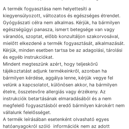
A termék fogyasztása nem helyettesíti a
kiegyensúlyozott, változatos és egészséges étrendet.
Gyógyászati célra nem alkalmas. Kérjük, ha bármilyen
egészségügyi panasza, ismert betegsége van vagy
várandós, szoptat, előbb konzultáljon szakorvosával,
mielőtt elkezdené a termék fogyasztását, alkalmazását.
Kérjük, minden esetben tartsa be az adagolási, tárolási
és egyéb instrukciókat.
Mindent megteszünk azért, hogy teljeskörű
tájékoztatást adjunk termékeinkről, azonban ha
bármilyen kérdése, aggálya lenne, kérjük vegye fel
velünk a kapcsolatot, különösen akkor, ha bármilyen
ételre, összetevőre allergiás vagy érzékeny. Az
instrukciók betartásának elmaradásából és a nem
megfelelő fogyasztásból eredő bármilyen károkért nem
vállalunk felelősséget.
A termék leírásában esetenként olvasható egyes
hatóanyagokról szóló információk nem az adott