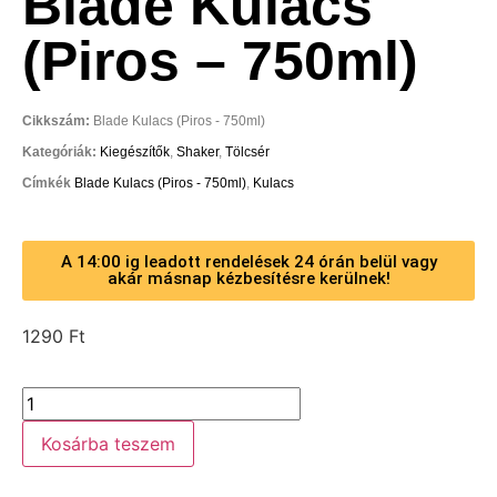
Blade Kulacs
(Piros – 750ml)
Cikkszám:
Blade Kulacs (Piros - 750ml)
Kategóriák:
Kiegészítők
,
Shaker
,
Tölcsér
Címkék
Blade Kulacs (Piros - 750ml)
,
Kulacs
A 14:00 ig leadott rendelések 24 órán belül vagy
akár másnap kézbesítésre kerülnek!
1290
Ft
Kosárba teszem