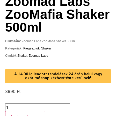
Zoomad Labs
ZooMafia Shaker
500ml
Cikkszám:
Zoomad Labs ZooMafia Shaker 500ml
Kategóriák:
Kiegészítők
,
Shaker
Címkék
Shaker
,
Zoomad Labs
A 14:00 ig leadott rendelések 24 órán belül vagy
akár másnap kézbesítésre kerülnek!
3990
Ft