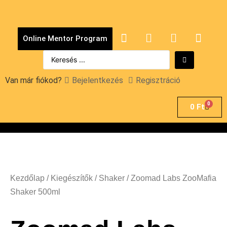
Online Mentor Program
Van már fiókod?
Bejelentkezés
Regisztráció
0
0
Ft
Kezdőlap
/
Kiegészítők
/
Shaker
/ Zoomad Labs ZooMafia
Shaker 500ml