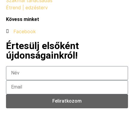
Szakmai tanácsadás
Étrend | edzésterv
Kövess minket
Facebook
Értesülj elsőként
újdonságainkról!
Feliratkozom