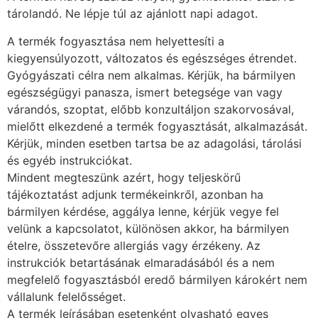
tárolandó. Ne lépje túl az ajánlott napi adagot.
A termék fogyasztása nem helyettesíti a
kiegyensúlyozott, változatos és egészséges étrendet.
Gyógyászati célra nem alkalmas. Kérjük, ha bármilyen
egészségügyi panasza, ismert betegsége van vagy
várandós, szoptat, előbb konzultáljon szakorvosával,
mielőtt elkezdené a termék fogyasztását, alkalmazását.
Kérjük, minden esetben tartsa be az adagolási, tárolási
és egyéb instrukciókat.
Mindent megteszünk azért, hogy teljeskörű
tájékoztatást adjunk termékeinkről, azonban ha
bármilyen kérdése, aggálya lenne, kérjük vegye fel
velünk a kapcsolatot, különösen akkor, ha bármilyen
ételre, összetevőre allergiás vagy érzékeny. Az
instrukciók betartásának elmaradásából és a nem
megfelelő fogyasztásból eredő bármilyen károkért nem
vállalunk felelősséget.
A termék leírásában esetenként olvasható egyes