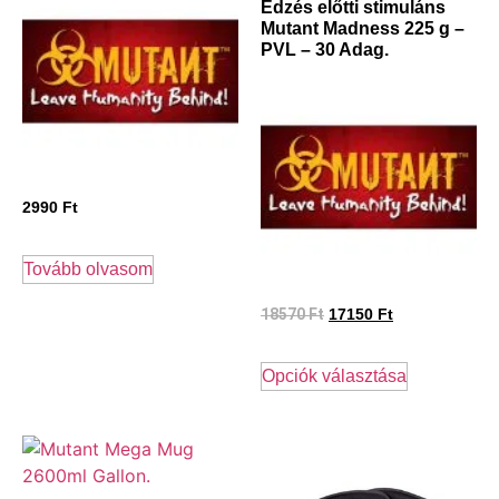
Edzés előtti stimuláns
Mutant Madness 225 g –
PVL – 30 Adag.
2990
Ft
Tovább olvasom
18570
Ft
17150
Ft
Opciók választása