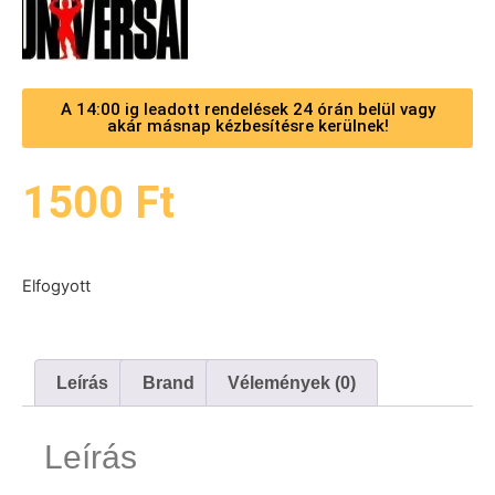
A 14:00 ig leadott rendelések 24 órán belül vagy
akár másnap kézbesítésre kerülnek!
1500
Ft
Elfogyott
Leírás
Brand
Vélemények (0)
Leírás