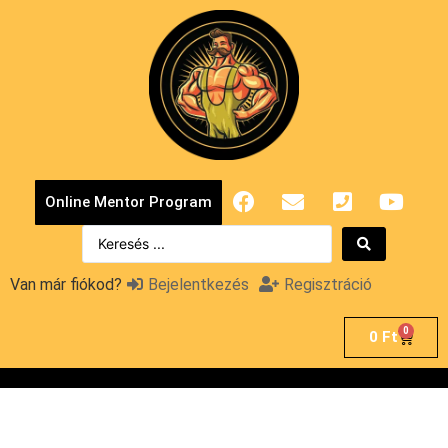
Online Mentor Program
Van már fiókod?
Bejelentkezés
Regisztráció
0
0
Ft