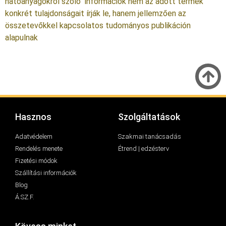
hatóanyagokról szóló információk nem az adott termék
konkrét tulajdonságait írják le, hanem jellemzően az
összetevőkkel kapcsolatos tudományos publikáción
alapulnak
Hasznos
Szolgáltatások
Adatvédelem
Szakmai tanácsadás
Rendelés menete
Étrend | edzésterv
Fizetési módok
Szállítási információk
Blog
Á.SZ.F.