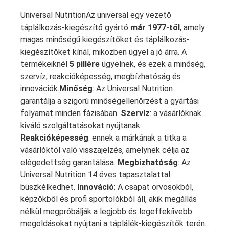
Universal NutritionAz universal egy vezető
táplálkozás-kiegészítő gyártó
már 1977-től
, amely
magas minőségű kiegészítőket és táplálkozás-
kiegészítőket kínál, miközben ügyel a jó árra. A
termékeiknél
5 pillére
ügyelnek, és ezek a minőség,
szervíz, reakcióképesség, megbízhatóság és
innovációk.
Minőség
: Az Universal Nutrition
garantálja a szigorú minőségellenőrzést a gyártási
folyamat minden fázisában.
Szervíz
: a vásárlóknak
kiváló szolgáltatásokat nyújtanak.
Reakcióképesség
: ennek a márkának a titka a
vásárlóktól való visszajelzés, amelynek célja az
elégedettség garantálása.
Megbízhatóság
: Az
Universal Nutrition 14 éves tapasztalattal
büszkélkedhet.
Innováció
: A csapat orvosokból,
képzőkből és profi sportolókból áll, akik megállás
nélkül megpróbálják a legjobb és legeffekíivebb
megoldásokat nyújtani a táplálék-kiegészítők terén.