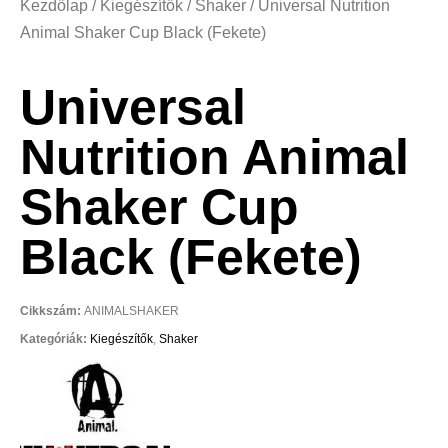
Kezdőlap
/
Kiegészítők
/
Shaker
/ Universal Nutrition
Animal Shaker Cup Black (Fekete)
Universal
Nutrition Animal
Shaker Cup
Black (Fekete)
Cikkszám:
ANIMALSHAKER
Kategóriák:
Kiegészítők
,
Shaker