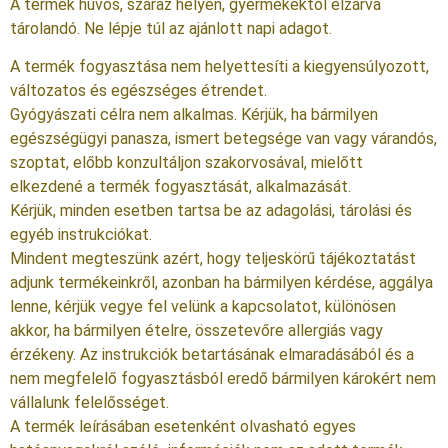
A termék hűvös, száraz helyen, gyermekektől elzárva
tárolandó. Ne lépje túl az ajánlott napi adagot.
A termék fogyasztása nem helyettesíti a kiegyensúlyozott,
változatos és egészséges étrendet.
Gyógyászati célra nem alkalmas. Kérjük, ha bármilyen
egészségügyi panasza, ismert betegsége van vagy várandós,
szoptat, előbb konzultáljon szakorvosával, mielőtt
elkezdené a termék fogyasztását, alkalmazását.
Kérjük, minden esetben tartsa be az adagolási, tárolási és
egyéb instrukciókat.
Mindent megteszünk azért, hogy teljeskörű tájékoztatást
adjunk termékeinkről, azonban ha bármilyen kérdése, aggálya
lenne, kérjük vegye fel velünk a kapcsolatot, különösen
akkor, ha bármilyen ételre, összetevőre allergiás vagy
érzékeny. Az instrukciók betartásának elmaradásából és a
nem megfelelő fogyasztásból eredő bármilyen károkért nem
vállalunk felelősséget.
A termék leírásában esetenként olvasható egyes