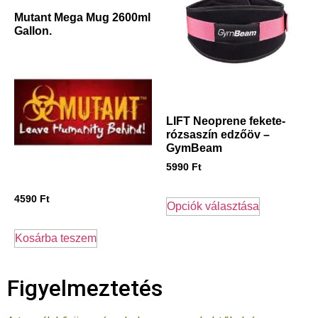
Mutant Mega Mug 2600ml
Gallon.
LIFT Neoprene fekete-
rózsaszín edzőöv –
GymBeam
5990
Ft
4590
Ft
Opciók választása
Kosárba teszem
Figyelmeztetés