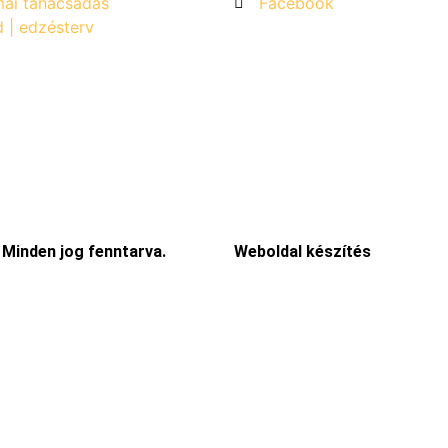
ai tanácsadás
Facebook
d | edzésterv
 Minden jog fenntarva.
Weboldal készítés