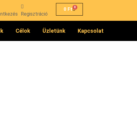
0
0
Ft
entkezés
Regisztráció
ók
Célok
Üzletünk
Kapcsolat