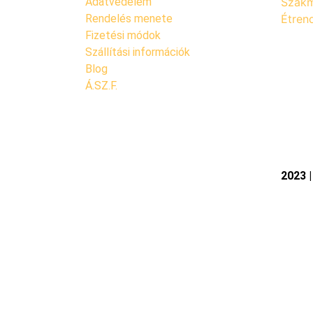
Adatvédelem
Szakm
Rendelés menete
Étren
Fizetési módok
Szállítási információk
Blog
Á.SZ.F.
2023 |