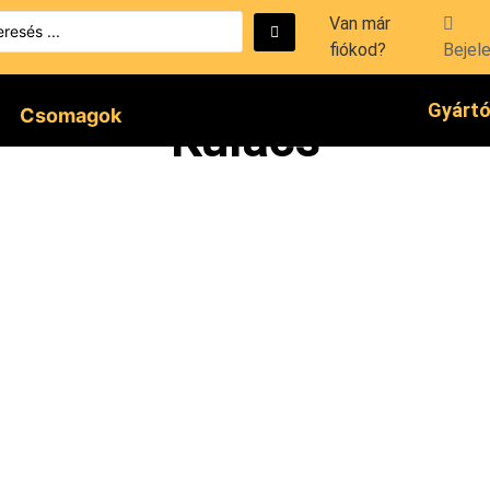
Van már
fiókod?
Bejel
Gyárt
Csomagok
Kulacs