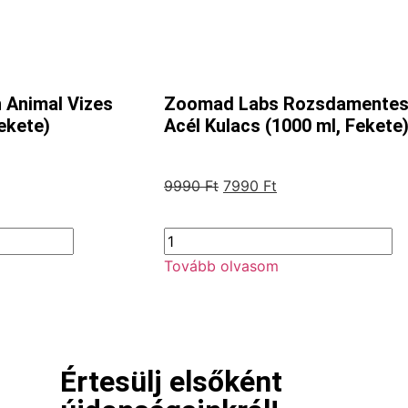
n Animal Vizes
Zoomad Labs Rozsdamente
ekete)
Acél Kulacs (1000 ml, Fekete
9990
Ft
7990
Ft
Tovább olvasom
Értesülj elsőként