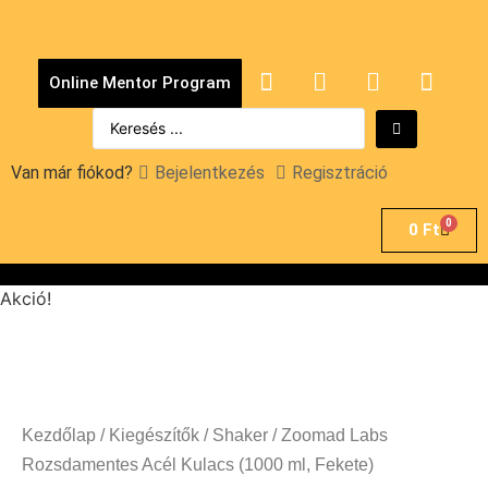
Online Mentor Program
Van már fiókod?
Bejelentkezés
Regisztráció
0
0
Ft
Akció!
Kezdőlap
/
Kiegészítők
/
Shaker
/ Zoomad Labs
Rozsdamentes Acél Kulacs (1000 ml, Fekete)