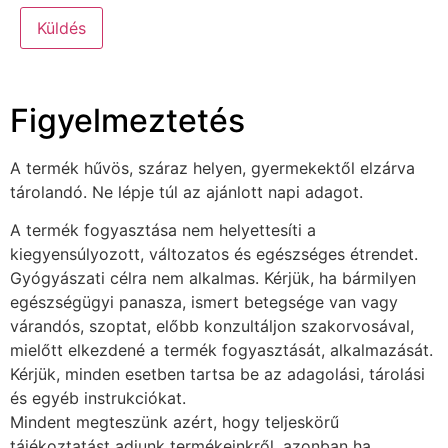
Figyelmeztetés
A termék hűvös, száraz helyen, gyermekektől elzárva
tárolandó. Ne lépje túl az ajánlott napi adagot.
A termék fogyasztása nem helyettesíti a
kiegyensúlyozott, változatos és egészséges étrendet.
Gyógyászati célra nem alkalmas. Kérjük, ha bármilyen
egészségügyi panasza, ismert betegsége van vagy
várandós, szoptat, előbb konzultáljon szakorvosával,
mielőtt elkezdené a termék fogyasztását, alkalmazását.
Kérjük, minden esetben tartsa be az adagolási, tárolási
és egyéb instrukciókat.
Mindent megteszünk azért, hogy teljeskörű
tájékoztatást adjunk termékeinkről, azonban ha