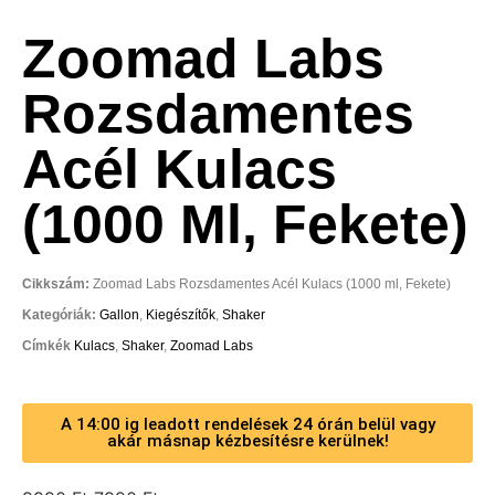
Zoomad Labs
Rozsdamentes
Acél Kulacs
(1000 Ml, Fekete)
Cikkszám:
Zoomad Labs Rozsdamentes Acél Kulacs (1000 ml, Fekete)
Kategóriák:
Gallon
,
Kiegészítők
,
Shaker
Címkék
Kulacs
,
Shaker
,
Zoomad Labs
A 14:00 ig leadott rendelések 24 órán belül vagy
akár másnap kézbesítésre kerülnek!