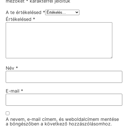
mezőket
*
karakterrel jelöltük
A te értékelésed
*
Értékelésed
*
Név
*
E-mail
*
A nevem, e-mail címem, és weboldalcímem mentése
a böngészőben a következő hozzászólásomhoz.