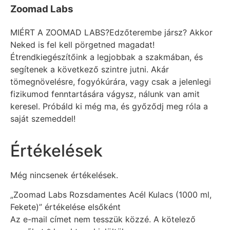
Zoomad Labs
MIÉRT A ZOOMAD LABS?Edzőterembe jársz? Akkor
Neked is fel kell pörgetned magadat!
Étrendkiegészítőink a legjobbak a szakmában, és
segítenek a következő szintre jutni. Akár
tömegnövelésre, fogyókúrára, vagy csak a jelenlegi
fizikumod fenntartására vágysz, nálunk van amit
keresel. Próbáld ki még ma, és győződj meg róla a
saját szemeddel!
Értékelések
Még nincsenek értékelések.
„Zoomad Labs Rozsdamentes Acél Kulacs (1000 ml,
Fekete)” értékelése elsőként
Az e-mail címet nem tesszük közzé.
A kötelező