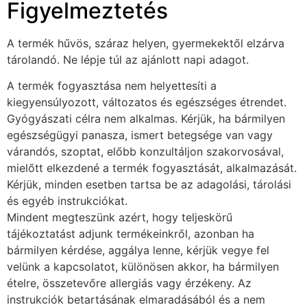
Figyelmeztetés
A termék hűvös, száraz helyen, gyermekektől elzárva
tárolandó. Ne lépje túl az ajánlott napi adagot.
A termék fogyasztása nem helyettesíti a
kiegyensúlyozott, változatos és egészséges étrendet.
Gyógyászati célra nem alkalmas. Kérjük, ha bármilyen
egészségügyi panasza, ismert betegsége van vagy
várandós, szoptat, előbb konzultáljon szakorvosával,
mielőtt elkezdené a termék fogyasztását, alkalmazását.
Kérjük, minden esetben tartsa be az adagolási, tárolási
és egyéb instrukciókat.
Mindent megteszünk azért, hogy teljeskörű
tájékoztatást adjunk termékeinkről, azonban ha
bármilyen kérdése, aggálya lenne, kérjük vegye fel
velünk a kapcsolatot, különösen akkor, ha bármilyen
ételre, összetevőre allergiás vagy érzékeny. Az
instrukciók betartásának elmaradásából és a nem