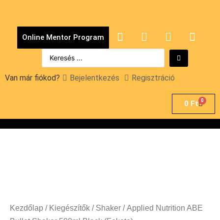
Online Mentor Program
Van már fiókod?
Bejelentkezés
Regisztráció
0
0
Ft
Kezdőlap
/
Kiegészítők
/
Shaker
/ Applied Nutrition ABE