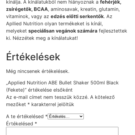
kínálja. A kínálatukból nem hiányoznak a
fehérjék,
zsírégetők, BCAA
, aminosavak, kreatin, glutamin,
vitaminok, vagy az
edzés előtti serkentők
. Az
Apllied Nutrition olyan termékeket is kínál,
melyeket
speciálisan vegánok számára
fejlesztettek
ki. Nézzétek meg a kínálatukat!
Értékelések
Még nincsenek értékelések.
„Applied Nutrition ABE Bullet Shaker 500ml Black
(Fekete)” értékelése elsőként
Az e-mail címet nem tesszük közzé.
A kötelező
mezőket
*
karakterrel jelöltük
A te értékelésed
*
Értékelésed
*