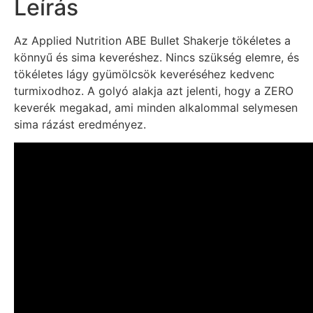
Leírás
Az Applied Nutrition ABE Bullet Shakerje tökéletes a
könnyű és sima keveréshez. Nincs szükség elemre, és
tökéletes lágy gyümölcsök keveréséhez kedvenc
turmixodhoz. A golyó alakja azt jelenti, hogy a ZERO
keverék megakad, ami minden alkalommal selymesen
sima rázást eredményez.