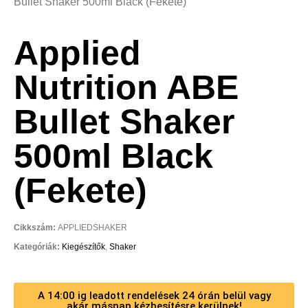
Bullet Shaker 500ml Black (Fekete)
Applied
Nutrition ABE
Bullet Shaker
500ml Black
(Fekete)
Cikkszám:
APPLIEDSHAKER
Kategóriák:
Kiegészítők
,
Shaker
A 14:00 ig leadott rendelések 24 órán belül vagy
akár másnap kézbesítésre kerülnek!