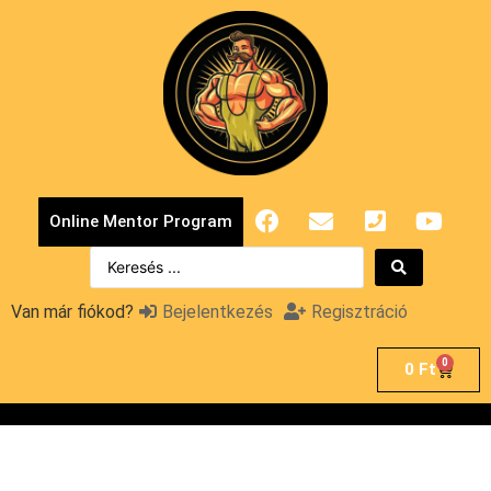
Online Mentor Program
Van már fiókod?
Bejelentkezés
Regisztráció
0
0
Ft