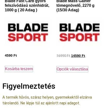
Blade Fast Carb gyors
Blade Mass Gainer
felszívódású szénhidrát,
tömegnövelő, 2270 g
1000 g ( 20 Adag )
(15/30 Adag)
4590
Ft
16990
Ft
14590
Ft
Kosárba teszem
Opciók választása
Figyelmeztetés
A termék hűvös, száraz helyen, gyermekektől elzárva
tárolandó. Ne lépje túl az ajánlott napi adagot.