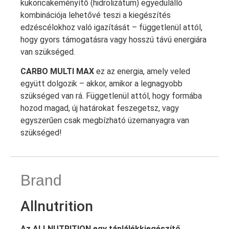
kukoricakeményítő (hidrolizátum) egyedülálló
kombinációja lehetővé teszi a kiegészítés
edzéscélokhoz való igazítását – függetlenül attól,
hogy gyors támogatásra vagy hosszú távú energiára
van szükséged.
CARBO MULTI MAX
ez az energia, amely veled
együtt dolgozik – akkor, amikor a legnagyobb
szükséged van rá. Függetlenül attól, hogy formába
hozod magad, új határokat feszegetsz, vagy
egyszerűen csak megbízható üzemanyagra van
szükséged!
Brand
Allnutrition
Az ALLNUTRITION egy táplálékkiegészítő