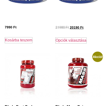
7990
Ft
21980
Ft
20190
Ft
Kosárba teszem
Opciók választása
Akció!