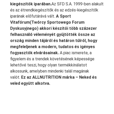
kiegészítők iparában.
Az SFD S.A. 1999-ben alakult
és az étrendkiegészítők és az edzés-kiegészítők
iparának előfutárává vált.
A Sport
Vitafórum(Twórcy Sportowego Forum
Dyskusyjnego) akkori készítői több százezer
felhasználó véleményét gyűjtötték össze az
ország minden tájáról és határon túlról, hogy
megfeleljenek a modern, tudatos és igényes
fogyasztók elvárásainak.
A piac ismerete, a
figyelem és a trendek követésének képessége
lehetővé teszi, hogy olyan termékkínálatot
alkossunk, amelyben mindenki talál magának
valót.
Ez az ALLNUTRITION márka – Neked és
veled együtt alkotva.