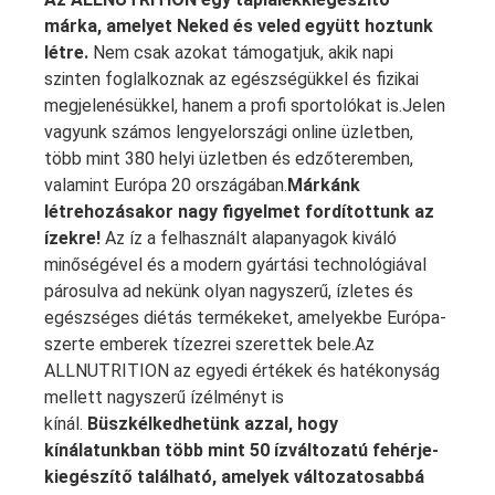
márka, amelyet Neked és veled együtt hoztunk
létre.
Nem csak azokat támogatjuk, akik napi
szinten foglalkoznak az egészségükkel és fizikai
megjelenésükkel, hanem a profi sportolókat is.Jelen
vagyunk számos lengyelországi online üzletben,
több mint 380 helyi üzletben és edzőteremben,
valamint Európa 20 országában.
Márkánk
létrehozásakor nagy figyelmet fordítottunk az
ízekre!
Az íz a felhasznált alapanyagok kiváló
minőségével és a modern gyártási technológiával
párosulva ad nekünk olyan nagyszerű, ízletes és
egészséges diétás termékeket, amelyekbe Európa-
szerte emberek tízezrei szerettek bele.Az
ALLNUTRITION az egyedi értékek és hatékonyság
mellett nagyszerű ízélményt is
kínál.
Büszkélkedhetünk azzal, hogy
kínálatunkban több mint 50 ízváltozatú fehérje-
kiegészítő található, amelyek változatosabbá