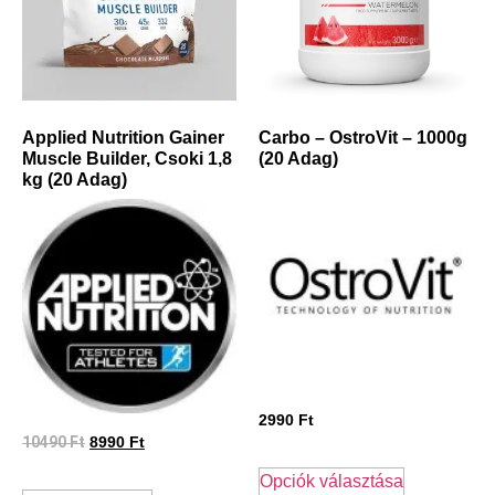
Applied Nutrition Gainer
Carbo – OstroVit – 1000g
Muscle Builder, Csoki 1,8
(20 Adag)
kg (20 Adag)
2990
Ft
10490
Ft
8990
Ft
Opciók választása