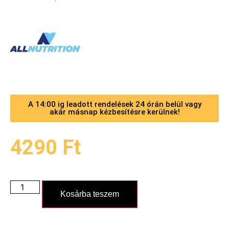
A 14:00 ig leadott rendelések 24 órán belül vagy
akár másnap kézbesítésre kerülnek!
4290
Ft
Kosárba teszem