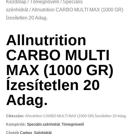
Kezdőlap
/
Tömegnövelő
/
Speciális
szénhidrát
/ Allnutrition CARBO MULTI MAX (1000 GR)
Ízesítetlen 20 Adag.
Allnutrition
CARBO MULTI
MAX (1000 GR)
Ízesítetlen 20
Adag.
Cikkszám:
Allnutrition CARBO MULTI MAX (1000 GR) Ízesítetlen 20 Adag.
Kategóriák:
Speciális szénhidrát
,
Tömegnövelő
Címkék
Carbox
,
Szénhidrát