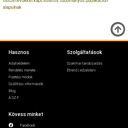
összetevőkkel kapcsolatos tudományos publikáción
alapulnak
Hasznos
Szolgáltatások
Adatvédelem
Szakmai tanácsadás
Rendelés menete
Étrend | edzésterv
Fizetési módok
Szállítási információk
Blog
Á.SZ.F.
Kövess minket
Facebook