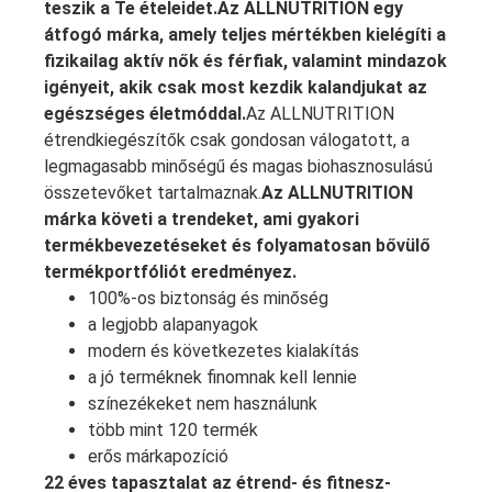
teszik a Te ételeidet.
Az ALLNUTRITION egy
átfogó márka, amely teljes mértékben kielégíti a
fizikailag aktív nők és férfiak, valamint mindazok
igényeit, akik csak most kezdik kalandjukat az
egészséges életmóddal.
Az ALLNUTRITION
étrendkiegészítők csak gondosan válogatott, a
legmagasabb minőségű és magas biohasznosulású
összetevőket tartalmaznak.
Az ALLNUTRITION
márka követi a trendeket, ami gyakori
termékbevezetéseket és folyamatosan bővülő
termékportfóliót eredményez.
100%-os biztonság és minőség
a legjobb alapanyagok
modern és következetes kialakítás
a jó terméknek finomnak kell lennie
színezékeket nem használunk
több mint 120 termék
erős márkapozíció
22 éves tapasztalat az étrend- és fitnesz-