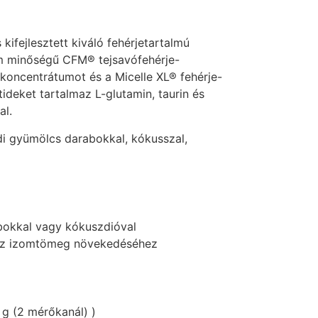
 kifejlesztett kiváló fehérjetartalmú
um minőségű CFM® tejsavófehérje-
-koncentrátumot és a Micelle XL® fehérje-
deket tartalmaz L-glutamin, taurin és
l.
di gyümölcs darabokkal, kókusszal,
bokkal vagy kókuszdióval
l az izomtömeg növekedéséhez
g (2 mérőkanál) )