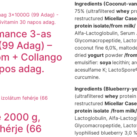
Ingredients (Coconut-vani
75% (ultrafiltered
whey
pr
restructured
Micellar Case
protein isolate
/from milk/
mance 3-as
Alfa-Lactoglobulin, Serum
Glycomacropeptide, Lactof
99 Adag) –
coconut fine 6,0%, maltode
om + Collango
dried
yogurt
powder
/from
emulsifier:
soya
lecithin; 
apos adag.
acesulfame K; LactoSpore® 
curcumine.
Ingredients (Blueberry-yo
(ultrafiltered
whey
protein
restructured
Micellar Case
protein isolate
/from milk/
e 2000 g,
Lactoglobulin, Alfa-Lactog
Glycomacropeptide, Lactofe
ehérje (66
lyophilised blueberry 3,0 %