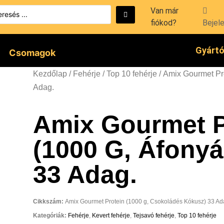
Van már
fiókod?
Bejel
Gyárt
Csomagok
Kezdőlap
/
Fehérje
/
Top 10 fehérje
/ Amix Gourmet Pro
Adag.
Amix Gourmet P
(1000 G, Áfonyá
33 Adag.
Cikkszám:
Amix Gourmet Protein (1000 g, Csokoládés Kókusz) 33 Ad
Kategóriák:
Fehérje
,
Kevert fehérje
,
Tejsavó fehérje
,
Top 10 fehérje