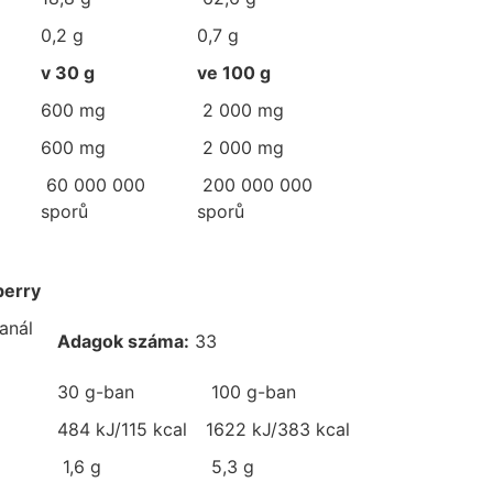
0,2 g
0,7 g
v 30 g
ve 100 g
600 mg
2 000 mg
600 mg
2 000 mg
60 000 000
200 000 000
sporů
sporů
berry
anál
Adagok száma:
33
30 g-ban
100 g-ban
484 kJ/115 kcal
1622 kJ/383 kcal
1,6 g
5,3 g