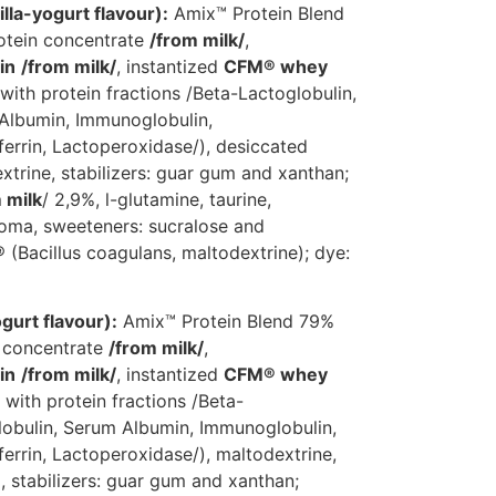
lla-yogurt flavour):
Amix™ Protein Blend
otein concentrate
/from milk/
,
in
/from milk/
, instantized
CFM® whey
with protein fractions /Beta-Lactoglobulin,
 Albumin, Immunoglobulin,
errin, Lactoperoxidase/), desiccated
xtrine, stabilizers: guar gum and xanthan;
 milk
/ 2,9%, l-glutamine, taurine,
aroma, sweeteners: sucralose and
(Bacillus coagulans, maltodextrine); dye:
gurt flavour):
Amix™ Protein Blend 79%
 concentrate
/from milk/
,
in
/from milk/
, instantized
CFM® whey
with protein fractions /Beta-
lobulin, Serum Albumin, Immunoglobulin,
rrin, Lactoperoxidase/), maltodextrine,
, stabilizers: guar gum and xanthan;