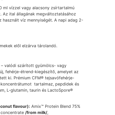
50 ml vízzel vagy alacsony zsírtartalmú
et. Az ital állagának megváltoztatásához
z használt víz mennyiségét. A napi adag 2-
mekek elől elzárva tárolandó.
– valódi szárított gyümölcs- vagy
j, fehérje-étrend-kiegészítő, amelyet az
ztett ki. Prémium CFM® tejsavófehérje-
n-koncentrátumot tartalmaz, pepdidek és
tum, L-glutamin, taurin és LactoSpore®
conut flavour):
Amix™ Protein Blend 75%
 concentrate
/from milk/
,