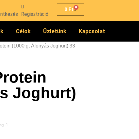
0
0
Ft
entkezés
Regisztráció
ók
Célok
Üzletünk
Kapcsolat
tein (1000 g, Áfonyás Joghurt) 33
rotein
s Joghurt)
ag.-1