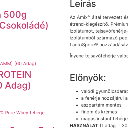
Leírás
n 500g
Az Amix™ által tervezett és
(Csokoládé)
étrend-kiegészítő. Prémi
izolátumot, tejsavófehérje
izolátumból származó pepti
LactoSpore® hozzáadásáva
Ínyenc tejsavófehérje való
ROTEIN
Előnyök:
0 Adag)
valódi gyümölcsdara
a fehérje hozzájáru
aszpartám mentes
finom és krémes
magas instant fehérje
HASZNÁLAT
(1 adag = 30 