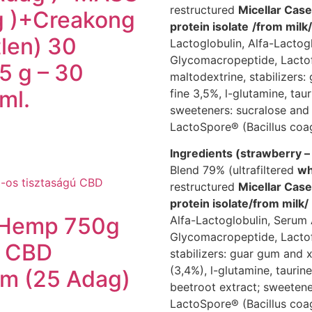
restructured
Micellar Case
g )+Creakong
protein isolate
/from milk/
len) 30
Lactoglobulin, Alfa-Lactog
Glycomacropeptide, Lactof
 g – 30
maltodextrine, stabilizers
ml.
fine 3,5%, l-glutamine, taur
sweeteners: sucralose and
LactoSpore® (Bacillus coag
Ingredients (strawberry –
Blend 79% (ultrafiltered
w
restructured
Micellar Case
protein isolate
/from milk/
& Hemp 750g
Alfa-Lactoglobulin, Serum
Glycomacropeptide, Lactofe
ú CBD
stabilizers: guar gum and 
(3,4%), l-glutamine, taurine
um (25 Adag)
beetroot extract; sweetene
LactoSpore® (Bacillus coag