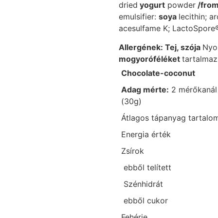
dried
yogurt
powder
/from
emulsifier:
soya
lecithin; 
acesulfame K; LactoSpore® 
Allergének: Tej, szója
Ny
mogyoróféléket
tartalmaz
Chocolate-coconut
Adag mérte:
2 mérőkanál
(30g)
Átlagos tápanyag tartalo
Energia érték
Zsírok
ebből telített
Szénhidrát
ebből cukor
Fehérje