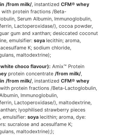
in
/from milk/
, instantized
CFM® whey
with protein fractions /Beta-
lobulin, Serum Albumin, Immunoglobulin,
errin, Lactoperoxidase/), cocoa powder,
: guar gum and xanthan; desiccated coconut
ine, emulsifier:
soya
lecithin; aroma,
 acesulfame K; sodium chloride,
ulans, maltodextrine);
 white choco flavour):
Amix™ Protein
hey
protein concentrate
/from milk/
,
in
/from milk/
, instantized
CFM® whey
with protein fractions /Beta-Lactoglobulin,
 Albumin, Immunoglobulin,
rrin, Lactoperoxidase/), maltodextrine,
xanthan; lyophilised strawberry pieces
, emulsifier:
soya
lecithin; aroma, dye:
rs: sucralose and acesulfame K;
ulans, maltodextrine););