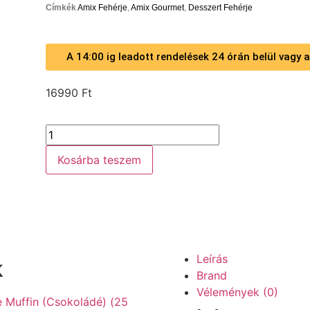
Címkék
Amix Fehérje
,
Amix Gourmet
,
Desszert Fehérje
A 14:00 ig leadott rendelések 24 órán belül vagy
16990
Ft
Kosárba teszem
Leírás
k
Brand
Vélemények (0)