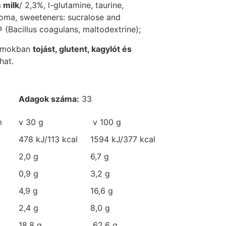
 milk
/ 2,3%, l-glutamine, taurine,
aroma, sweeteners: sucralose and
(Bacillus coagulans, maltodextrine);
omokban
tojást, glutent, kagylót és
hat.
Adagok száma:
33
m
v 30 g
v 100 g
478 kJ/113 kcal
1594 kJ/377 kcal
2,0 g
6,7 g
0,9 g
3,2 g
4,9 g
16,6 g
2,4 g
8,0 g
18,8 g
62,6 g