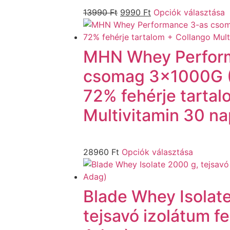
13990
Ft
9990
Ft
Opciók választása
MHN Whey Perfor
csomag 3x1000G (
72% fehérje tartal
Multivitamin 30 n
28960
Ft
Opciók választása
Blade Whey Isolat
tejsavó izolátum f