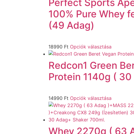
Perfect Sports Ap
100% Pure Whey f
(49 Adag)
18990
Ft
Opciók választása
Redcon1 Green Be
Protein 1140g ( 30
14990
Ft
Opciók választása
Whey 2270g ( 63