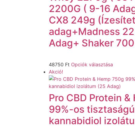
2200G ( 9-16 Ada
CX8 249g (Ízesítet
adag+Madness 225
Adag+ Shaker 700
48750
Ft
Opciók választása
Akció!
Pro CBD Protein 
99%-os tisztaság
kannabidiol izolát