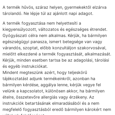
A termék hűvös, száraz helyen, gyermekektől elzárva
tárolandó. Ne lépje túl az ajánlott napi adagot.
A termék fogyasztása nem helyettesíti a
kiegyensúlyozott, változatos és egészséges étrendet.
Gyógyászati célra nem alkalmas. Kérjük, ha bármilyen
egészségügyi panasza, ismert betegsége van vagy
várandós, szoptat, előbb konzultáljon szakorvosával,
mielőtt elkezdené a termék fogyasztását, alkalmazását.
Kérjük, minden esetben tartsa be az adagolási, tárolási
és egyéb instrukciókat.
Mindent megteszünk azért, hogy teljeskörű
tájékoztatást adjunk termékeinkről, azonban ha
bármilyen kérdése, aggálya lenne, kérjük vegye fel
velünk a kapcsolatot, különösen akkor, ha bármilyen
ételre, összetevőre allergiás vagy érzékeny. Az
instrukciók betartásának elmaradásából és a nem
megfelelő fogyasztásból eredő bármilyen károkért nem