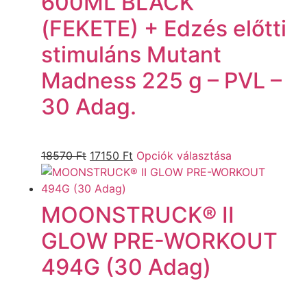
600ML BLACK
(FEKETE) + Edzés előtti
stimuláns Mutant
Madness 225 g – PVL –
30 Adag.
18570
Ft
17150
Ft
Opciók választása
MOONSTRUCK® II
GLOW PRE-WORKOUT
494G (30 Adag)