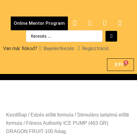
Online Mentor Program
Van már fiókod?
Bejelentkezés
Regisztráció
0
0
Ft
Kezdőlap
/
Edzés előtti formula
/
Stimuláns tartalmú előtti
formula
/ Fitness Authority ICE PUMP (463 GR)
DRAGON FRUIT-100 Adag.