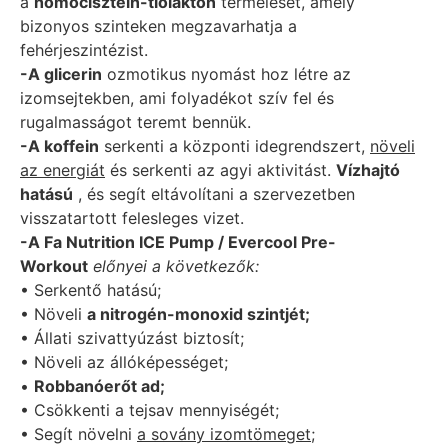
a
homocisztein-tiolakton
termelését, amely
bizonyos szinteken megzavarhatja a
fehérjeszintézist.
-A glicerin
ozmotikus nyomást hoz létre az
izomsejtekben, ami folyadékot szív fel és
rugalmasságot teremt bennük.
-A koffein
serkenti a központi idegrendszert,
növeli
az energiát
és serkenti az agyi aktivitást.
Vízhajtó
hatású
, és segít eltávolítani a szervezetben
visszatartott felesleges vizet.
-A Fa Nutrition ICE Pump / Evercool Pre-
Workout
előnyei
a következők:
• Serkentő hatású;
• Növeli
a nitrogén-monoxid szintjét;
• Állati szivattyúzást biztosít;
• Növeli az állóképességet;
•
Robbanóerőt ad;
• Csökkenti a tejsav mennyiségét;
• Segít növelni
a sovány izomtömeget;