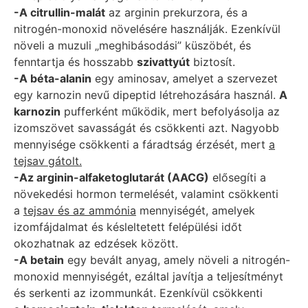
-A citrullin-malát
az arginin prekurzora, és a
nitrogén-monoxid növelésére használják. Ezenkívül
növeli a muzuli „meghibásodási” küszöbét, és
fenntartja és hosszabb
szivattyút
biztosít.
-A béta-alanin
egy aminosav, amelyet a szervezet
egy karnozin nevű dipeptid létrehozására használ.
A
karnozin
pufferként működik, mert befolyásolja az
izomszövet savasságát és csökkenti azt. Nagyobb
mennyisége csökkenti a fáradtság érzését, mert
a
tejsav gátolt.
-Az arginin-alfaketoglutarát (AACG)
elősegíti a
növekedési hormon termelését, valamint csökkenti
a
tejsav és az ammónia
mennyiségét, amelyek
izomfájdalmat és késleltetett felépülési időt
okozhatnak az edzések között.
-A betain
egy bevált anyag, amely növeli a nitrogén-
monoxid mennyiségét, ezáltal javítja a teljesítményt
és serkenti az izommunkát. Ezenkívül csökkenti