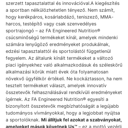
szerzett tapasztalattal és innovációval.
A kiegészítés
a sportban nélkülözhetetlen tényező. Nem számít,
hogy kerékpáros, kosárlabdázó, teniszező, MMA-
harcos, testépítő vagy csak szenvedélyes
sportrajongó – az FA Engineered Nutrition®
csúcsminőségű termékeket kínál, amelyek mindenki
számára lenyűgöző eredményeket produkálnak,
edzési tapasztalattól és sportolástól függetlenül
fegyelem. Az általunk kínált termékeket a változó
piaci igényekhez való alkalmazkodásuk és széleskörű
alkalmazási körük miatt évek óta folyamatosan
növekvő ügyfélkör értékeli. Ne kockáztasson, ha nem
tesztelt termékeket választ, amelyek innovatív
összetevők felhasználásával rendkívüli eredményeket
ígérnek. Az FA Engineered Nutrition® egyesíti a
bizonyított összetevők megbízhatóságát a legújabb
tudományos vívmányokkal, hogy a legjobbat nyújtsa
a sportolóknak.
Mi állítjuk fel azokat a szabványokat,
amelyeket mások követnek Us™
– ez a mottó vezérli