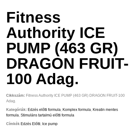
Fitness
Authority ICE
PUMP (463 GR)
DRAGON FRUIT-
100 Adag.
Cikkszám:
Fitness Authority ICE PUMP (463 GR) DRAGON FRUIT-100
Adag.
Kategóriák:
Edzés előtti formula
,
Komplex formula
,
Kreatin mentes
formula
,
Stimuláns tartalmú előtti formula
Címkék
Edzés Előtti
,
Ice pump