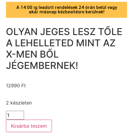
A 14:00 ig leadott rendelések 24 órán belül vagy
akár másnap kézbesítésre kerülnek!
OLYAN JEGES LESZ TŐLE
A LEHELLETED MINT AZ
X-MEN BŐL
JÉGEMBERNEK!
12990
Ft
2 készleten
Kosárba teszem