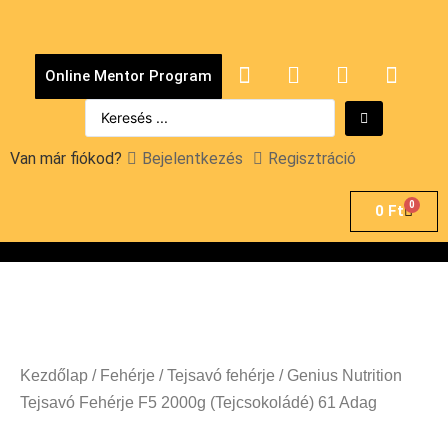
Online Mentor Program
Van már fiókod?
Bejelentkezés
Regisztráció
0
0
Ft
Kezdőlap
/
Fehérje
/
Tejsavó fehérje
/ Genius Nutrition
Tejsavó Fehérje F5 2000g (Tejcsokoládé) 61 Adag