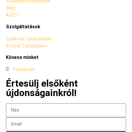
Szállítási információk
Blog
Á.SZ.F.
Szolgáltatások
Szakmai tanácsadás
Étrend | edzésterv
Kövess minket
Facebook
Értesülj elsőként
újdonságainkról!