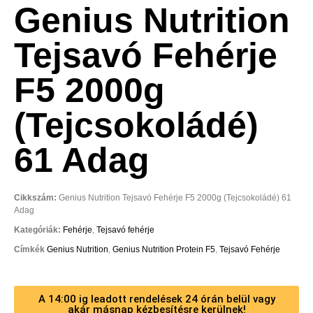
Genius Nutrition
Tejsavó Fehérje
F5 2000g
(Tejcsokoládé)
61 Adag
Cikkszám:
Genius Nutrition Tejsavó Fehérje F5 2000g (Tejcsokoládé) 61
Adag
Kategóriák:
Fehérje
,
Tejsavó fehérje
Címkék
Genius Nutrition
,
Genius Nutrition Protein F5
,
Tejsavó Fehérje
A 14:00 ig leadott rendelések 24 órán belül vagy
akár másnap kézbesítésre kerülnek!