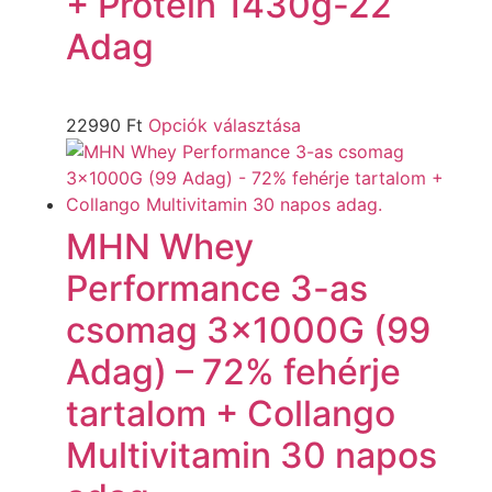
+ Protein 1430g-22
Adag
22990
Ft
Opciók választása
MHN Whey
Performance 3-as
csomag 3x1000G (99
Adag) – 72% fehérje
tartalom + Collango
Multivitamin 30 napos