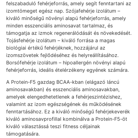
felszabaduló fehérjeforrás, amely segít fenntartani az
izomtömeget egész nap. Szójafehérje izolátum –
kiváló minőségű növényi alapú fehérjeforrás, amely
minden esszenciális aminosavat tartalmaz, és
támogatja az izmok regenerálódását és növekedését.
Tojásfehérje izolátum – kiváló forrása a magas
biológiai értékű fehérjéknek, hozzájárul az
izomszövetek fejlődéséhez és helyreállításához.
Borsófehérje izolátum – hipoallergén növényi alapú
fehérjeforrás, ideális ételérzékeny egyének számára.
A Protein-F5 gazdag BCAA-kban (elágazó láncú
aminosavakban) és esszenciális aminosavakban,
amelyek elengedhetetlenek a fehérjeszintézishez,
valamint az izom egészségének és működésének
fenntartásához. Ez a kiváló minőségű fehérjekeverék
kiváló aminosavprofillal kombinálva a Protein-F5-öt
kiváló választássá teszi fitness céljainak
támogatására.