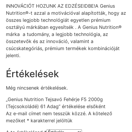
INNOVÁCIÓT HOZUNK AZ EDZÉSEIDBE!A Genius
Nutrition®-t azzal a motivációval alapították, hogy az
összes legjobb technológiát egyetlen prémium
osztályú márkában egyesítsék . A Genius Nutrition®
márka a tudomány, a legjobb technológia, az
összetevők és az innováció, valamint a
csúcskategóriás, prémium termékek kombinációját
jelenti.
Értékelések
Még nincsenek értékelések.
„Genius Nutrition Tejsavó Fehérje F5 2000g
(Tejcsokoládé) 61 Adag” értékelése elsőként
Az e-mail címet nem tesszük közzé.
A kötelező
mezőket
*
karakterrel jelöltük