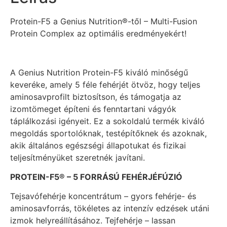
Protein-F5 a Genius Nutrition®-től – Multi-Fusion
Protein Complex az optimális eredményekért!
A Genius Nutrition Protein-F5 kiváló minőségű
keveréke, amely 5 féle fehérjét ötvöz, hogy teljes
aminosavprofilt biztosítson, és támogatja az
izomtömeget építeni és fenntartani vágyók
táplálkozási igényeit. Ez a sokoldalú termék kiváló
megoldás sportolóknak, testépítőknek és azoknak,
akik általános egészségi állapotukat és fizikai
teljesítményüket szeretnék javítani.
PROTEIN-F5® – 5 FORRÁSÚ FEHÉRJÉFÚZIÓ
Tejsavófehérje koncentrátum – gyors fehérje- és
aminosavforrás, tökéletes az intenzív edzések utáni
izmok helyreállításához. Tejfehérje – lassan