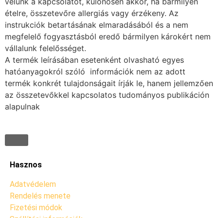
velünk a kapcsolatot, különösen akkor, ha bármilyen
ételre, összetevőre allergiás vagy érzékeny. Az
instrukciók betartásának elmaradásából és a nem
megfelelő fogyasztásból eredő bármilyen károkért nem
vállalunk felelősséget.
A termék leírásában esetenként olvasható egyes
hatóanyagokról szóló információk nem az adott
termék konkrét tulajdonságait írják le, hanem jellemzően
az összetevőkkel kapcsolatos tudományos publikáción
alapulnak
Hasznos
Adatvédelem
Rendelés menete
Fizetési módok