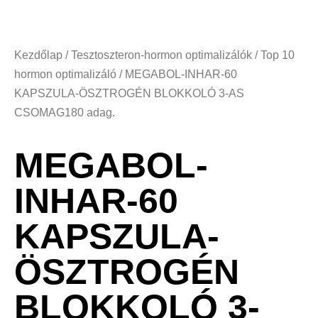
Kezdőlap
/
Tesztoszteron-hormon optimalizálók
/
Top 10
hormon optimalizáló
/ MEGABOL-INHAR-60
KAPSZULA-ÖSZTROGÉN BLOKKOLÓ 3-AS
CSOMAG180 adag.
MEGABOL-
INHAR-60
KAPSZULA-
ÖSZTROGÉN
BLOKKOLÓ 3-