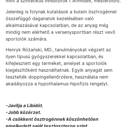
mint a szintetikus inhibitorok ( Arimidex, mesterolon).
Jelenleg is folynak kutatások a butein ösztrogénnel
összefüggő daganatok kezelésében való
alkalmazásával kapcsolatban, de az anyag még
mindig nem elérhető a versenysportban részt vevő
sportolók számára.
Henryk Różański, MD., tanulmányokat végzett az
ilyen típusú gyógyszerekkel kapcsolatban, és
kifejlesztett egy terméket, amelyet a sportolók
kiegészítőként használhatnak. Egyik anyagát sem
tesztelték doppingellenőrzésre, használata nem
akadályozza a hypothalamus-hipofízis tengelyt.
-Javítja a Libidót.
-Jobb közérzet.
-A csökkent ösztrogénnek köszönhetően
emelkedett saját tesztoszteron szint.