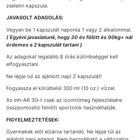
zselatin kapszula.
JAVASOLT ADAGOLÁS:
Vegyen be 1 kapszulát naponta 1 vagy 2 alkalommal.
( Egyéni javaslatunk, hogy 30 év fölött és 90kg+ nál
érdemes a 2 kapszulát tartani )
Az adagokat legalább 8 órás különbséggel kell
elfogyasztani.
Ne lépje túl az ajánlott napi 2 kapszulát!
Fogyassza el körülbelül 300 ml (10 oz.) vízzel.
Az Inh-AR 3G-t csak az izomtömeg fejlesztésére
összpontosító felnőtt sportolók használhatják.
FIGYELMEZTETÉSEK:
Gyermekek elől elzárva tartandó. Ne lépje túl az
ajánlott napi adagot. Nem használható a változatos