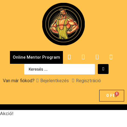
Online Mentor Program
Van már fiókod?
Bejelentkezés
Regisztráció
0
0
Ft
Akció!