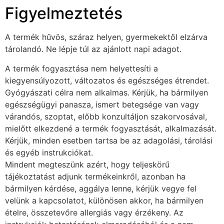
Figyelmeztetés
A termék hűvös, száraz helyen, gyermekektől elzárva
tárolandó. Ne lépje túl az ajánlott napi adagot.
A termék fogyasztása nem helyettesíti a
kiegyensúlyozott, változatos és egészséges étrendet.
Gyógyászati célra nem alkalmas. Kérjük, ha bármilyen
egészségügyi panasza, ismert betegsége van vagy
várandós, szoptat, előbb konzultáljon szakorvosával,
mielőtt elkezdené a termék fogyasztását, alkalmazását.
Kérjük, minden esetben tartsa be az adagolási, tárolási
és egyéb instrukciókat.
Mindent megteszünk azért, hogy teljeskörű
tájékoztatást adjunk termékeinkről, azonban ha
bármilyen kérdése, aggálya lenne, kérjük vegye fel
velünk a kapcsolatot, különösen akkor, ha bármilyen
ételre, összetevőre allergiás vagy érzékeny. Az