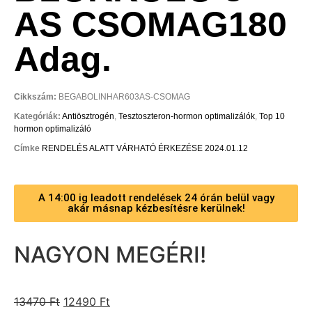
AS CSOMAG180
Adag.
Cikkszám:
BEGABOLINHAR603AS-CSOMAG
Kategóriák:
Antiösztrogén
,
Tesztoszteron-hormon optimalizálók
,
Top 10
hormon optimalizáló
Címke
RENDELÉS ALATT VÁRHATÓ ÉRKEZÉSE 2024.01.12
A 14:00 ig leadott rendelések 24 órán belül vagy
akár másnap kézbesítésre kerülnek!
NAGYON MEGÉRI!
13470
Ft
12490
Ft