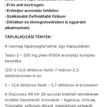
-Erős anti ösztrogén.
-Erőteljes aromatáz inhibitor.
-Szálkásabb Definiáltabb fizikum
-Diétában és tömegnövelésben is egyaránt
alkalmazható.
TÁPLÁLKOZÁSI TÉNYEK:
A csomag tápanyagtartalma: egy kapszulában:
Testo-3 – 200 mg phen-X1004 aromatáz komplex
keveréke
(2S)-2-(3,4-dihidroxi-fenil)-7-hidroxi-2,3-
dihidrokromen-4-on
2 – (3,4-dihidroxi-fenil) – 5,7-dihidroxi-4-kromenon
A Discovery AR Inh 3G sorozat kísérleti termékének
további összetevői: kivonatok – Agaricus, Urticae,
Trigonella, szilícium-dioxid, magnézium-sztearát,