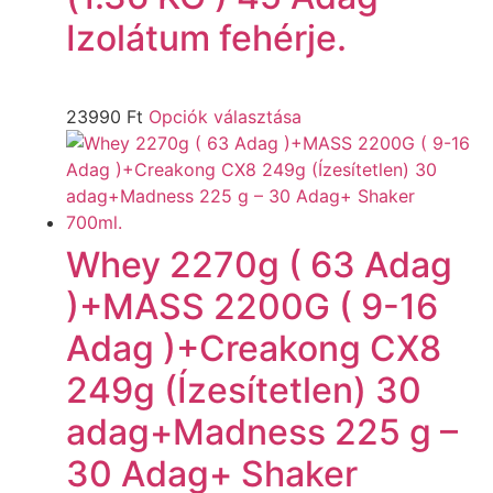
Izolátum fehérje.
23990
Ft
Opciók választása
Whey 2270g ( 63 Adag
)+MASS 2200G ( 9-16
Adag )+Creakong CX8
249g (Ízesítetlen) 30
adag+Madness 225 g –
30 Adag+ Shaker