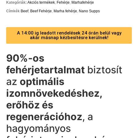
Kategóriák:
Akciós termékek
,
Fehérje
,
Marhafehérje
Címkék
Beef
,
Beef Fehérje
,
Marha fehérje
,
Nano Supps
A 14:00 ig leadott rendelések 24 órán belül vagy
akár másnap kézbesítésre kerülnek!
90%-os
fehérjetartalmat
biztosít
az
optimális
izomnövekedéshez,
erőhöz és
regenerációhoz
, a
hagyományos