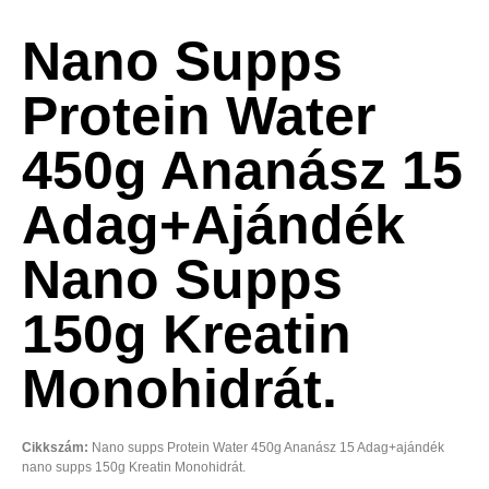
Nano Supps
Protein Water
450g Ananász 15
Adag+ajándék
Nano Supps
150g Kreatin
Monohidrát.
Cikkszám:
Nano supps Protein Water 450g Ananász 15 Adag+ajándék
nano supps 150g Kreatin Monohidrát.