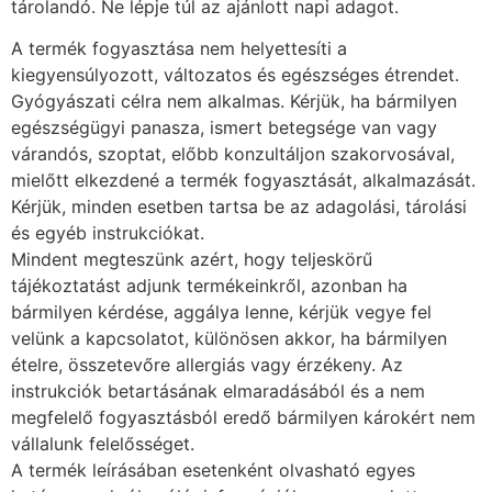
tárolandó. Ne lépje túl az ajánlott napi adagot.
A termék fogyasztása nem helyettesíti a
kiegyensúlyozott, változatos és egészséges étrendet.
Gyógyászati célra nem alkalmas. Kérjük, ha bármilyen
egészségügyi panasza, ismert betegsége van vagy
várandós, szoptat, előbb konzultáljon szakorvosával,
mielőtt elkezdené a termék fogyasztását, alkalmazását.
Kérjük, minden esetben tartsa be az adagolási, tárolási
és egyéb instrukciókat.
Mindent megteszünk azért, hogy teljeskörű
tájékoztatást adjunk termékeinkről, azonban ha
bármilyen kérdése, aggálya lenne, kérjük vegye fel
velünk a kapcsolatot, különösen akkor, ha bármilyen
ételre, összetevőre allergiás vagy érzékeny. Az
instrukciók betartásának elmaradásából és a nem
megfelelő fogyasztásból eredő bármilyen károkért nem
vállalunk felelősséget.
A termék leírásában esetenként olvasható egyes