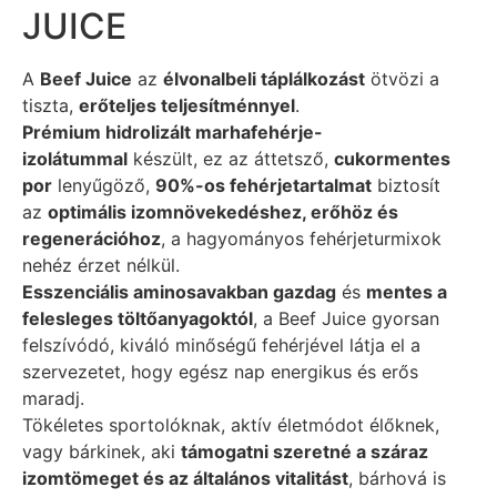
JUICE
A
Beef Juice
az
élvonalbeli táplálkozást
ötvözi a
tiszta,
erőteljes teljesítménnyel
.
Prémium hidrolizált marhafehérje-
izolátummal
készült, ez az áttetsző,
cukormentes
por
lenyűgöző,
90%-os fehérjetartalmat
biztosít
az
optimális izomnövekedéshez, erőhöz és
regenerációhoz
, a hagyományos fehérjeturmixok
nehéz érzet nélkül.
Esszenciális aminosavakban gazdag
és
mentes a
felesleges töltőanyagoktól
, a Beef Juice gyorsan
felszívódó, kiváló minőségű fehérjével látja el a
szervezetet, hogy egész nap energikus és erős
maradj.
Tökéletes sportolóknak, aktív életmódot élőknek,
vagy bárkinek, aki
támogatni szeretné a száraz
izomtömeget és az általános vitalitást
, bárhová is