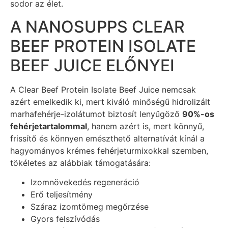
sodor az élet.
A NANOSUPPS CLEAR
BEEF PROTEIN ISOLATE
BEEF JUICE ELŐNYEI
A Clear Beef Protein Isolate Beef Juice nemcsak
azért emelkedik ki, mert kiváló minőségű hidrolizált
marhafehérje-izolátumot biztosít lenyűgöző
90%-os
fehérjetartalommal
, hanem azért is, mert könnyű,
frissítő és könnyen emészthető alternatívát kínál a
hagyományos krémes fehérjeturmixokkal szemben,
tökéletes az alábbiak támogatására:
Izomnövekedés regeneráció
Erő teljesítmény
Száraz izomtömeg megőrzése
Gyors felszívódás