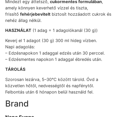
Mindezt egy áttetsző,
cukormentes formulában
,
amely könnyen keverhető vízzel és tiszta,
frissítő
fehérjebevitelt
biztosít hozzáadott cukrok és
nehéz állag nélkül.
HASZNÁLAT
(1 adag = 1 adagolókanál (30 g))
Keverj el 1 adagot (30 g) 300 ml hideg vízben.
Napi adagolás:
– Edzésnapokon 1 adaggal edzés után 30 perccel.
– Edzésmentes napokon 1 adaggal ébredés után.
TÁROLÁS
Szorosan lezárva, 5–30°C között tárold. Óvd a
közvetlen hőtől, nedvességtől és napfénytől.
Felbontás után 6 hónapon belül használd fel.
Brand