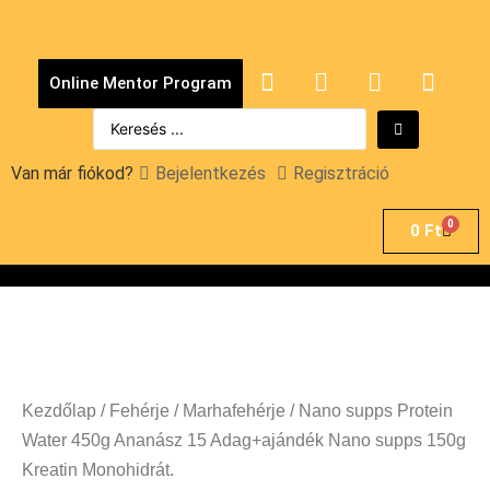
Online Mentor Program
Van már fiókod?
Bejelentkezés
Regisztráció
0
0
Ft
Kezdőlap
/
Fehérje
/
Marhafehérje
/ Nano supps Protein
Water 450g Ananász 15 Adag+ajándék Nano supps 150g
Kreatin Monohidrát.