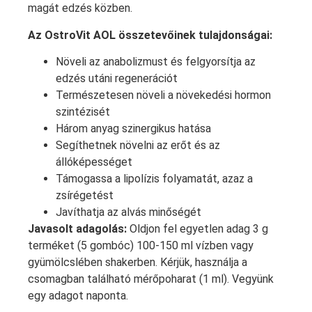
magát edzés közben.
Az OstroVit AOL összetevőinek tulajdonságai:
Növeli az anabolizmust és felgyorsítja az
edzés utáni regenerációt
Természetesen növeli a növekedési hormon
szintézisét
Három anyag szinergikus hatása
Segíthetnek növelni az erőt és az
állóképességet
Támogassa a lipolízis folyamatát, azaz a
zsírégetést
Javíthatja az alvás minőségét
Javasolt adagolás:
Oldjon fel egyetlen adag 3 g
terméket (5 gombóc) 100-150 ml vízben vagy
gyümölcslében shakerben. Kérjük, használja a
csomagban található mérőpoharat (1 ml). Vegyünk
egy adagot naponta.