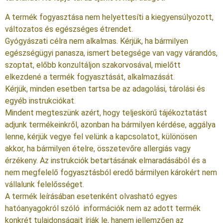
A termék fogyasztása nem helyettesíti a kiegyensúlyozott,
változatos és egészséges étrendet.
Gyógyászati célra nem alkalmas. Kérjük, ha bármilyen
egészségügyi panasza, ismert betegsége van vagy várandós,
szoptat, előbb konzultáljon szakorvosával, mielőtt
elkezdené a termék fogyasztását, alkalmazását.
Kérjük, minden esetben tartsa be az adagolási, tárolási és
egyéb instrukciókat.
Mindent megteszünk azért, hogy teljeskörű tájékoztatást
adjunk termékeinkről, azonban ha bármilyen kérdése, aggálya
lenne, kérjük vegye fel velünk a kapcsolatot, különösen
akkor, ha bármilyen ételre, összetevőre allergiás vagy
érzékeny. Az instrukciók betartásának elmaradásából és a
nem megfelelő fogyasztásból eredő bármilyen károkért nem
vállalunk felelősséget.
A termék leírásában esetenként olvasható egyes
hatóanyagokról szóló információk nem az adott termék
konkrét tulajdonságait írják le, hanem jellemzően az