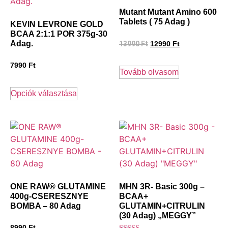
Mutant Mutant Amino 600
Tablets ( 75 Adag )
KEVIN LEVRONE GOLD
BCAA 2:1:1 POR 375g-30
Adag.
13990
Ft
12990
Ft
7990
Ft
Tovább olvasom
Opciók választása
ONE RAW® GLUTAMINE
MHN 3R- Basic 300g –
400g-CSERESZNYE
BCAA+
BOMBA – 80 Adag
GLUTAMIN+CITRULIN
(30 Adag) „MEGGY”
8990
Ft