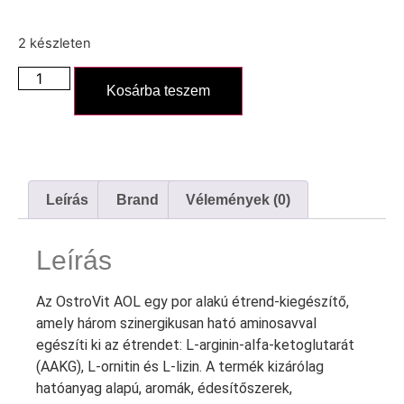
2 készleten
Kosárba teszem
Leírás
Brand
Vélemények (0)
Leírás
Az OstroVit AOL egy por alakú étrend-kiegészítő,
amely három szinergikusan ható aminosavval
egészíti ki az étrendet: L-arginin-alfa-ketoglutarát
(AAKG), L-ornitin és L-lizin. A termék kizárólag
hatóanyag alapú, aromák, édesítőszerek,