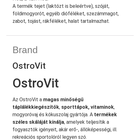
A termék tejet (laktózt is beleértve), szóját,
földimogyorót, egyéb dióféléket, szezámmagot,
zabot, tojást, rákféléket, halat tartalmazhat.
Brand
OstroVit
OstroVit
Az OstroVit a
magas minőségű
táplálékkiegészítők
,
sporttápok, vitaminok
,
mogyoróvaj és kókuszolaj gyártója. A
termékek
széles skáláját kínálja
, amelyek teljesítik a
fogyasztók igényeit, akár erő-, állóképességi, ill.
rekreációs sportolóról legyen szó.