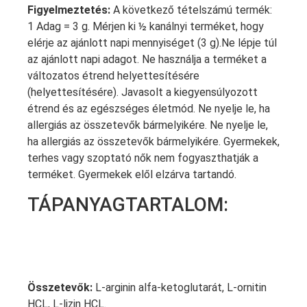
Figyelmeztetés:
A következő tételszámú termék:
1 Adag = 3 g. Mérjen ki ½ kanálnyi terméket, hogy
elérje az ajánlott napi mennyiséget (3 g).Ne lépje túl
az ajánlott napi adagot. Ne használja a terméket a
változatos étrend helyettesítésére
(helyettesítésére). Javasolt a kiegyensúlyozott
étrend és az egészséges életmód. Ne nyelje le, ha
allergiás az összetevők bármelyikére. Ne nyelje le,
ha allergiás az összetevők bármelyikére. Gyermekek,
terhes vagy szoptató nők nem fogyaszthatják a
terméket. Gyermekek elől elzárva tartandó.
TÁPANYAGTARTALOM:
Összetevők:
L-arginin alfa-ketoglutarát, L-ornitin
HCL, L-lizin HCL.