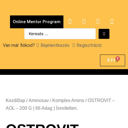
Online Mentor Program
Van már fiókod?
Bejelentkezés
Regisztráció
0
0
Ft
Kezdőlap
/
Aminosav
/
Komplex Amino
/ OSTROVIT –
AOL – 200 G ( 66 Adag ) Ízesítetlen.