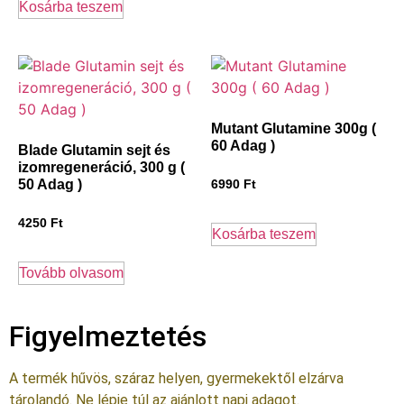
Kosárba teszem
Mutant Glutamine 300g (
60 Adag )
Blade Glutamin sejt és
izomregeneráció, 300 g (
50 Adag )
6990
Ft
4250
Ft
Kosárba teszem
Tovább olvasom
Figyelmeztetés
A termék hűvös, száraz helyen, gyermekektől elzárva
tárolandó. Ne lépje túl az ajánlott napi adagot.