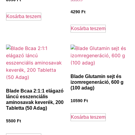
Értékelés:
5.00
4290
Ft
/ 5
Kosárba teszem
Kosárba teszem
Blade Glutamin sejt és
izomregeneráció, 600 g
(100 adag)
Blade Bcaa 2:1:1 elágazó
láncú esszenciális
10590
Ft
aminosavak keverék, 200
Tabletta (50 Adag)
Kosárba teszem
5500
Ft