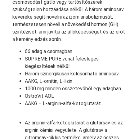
csomósodást gátló vagy tartósítószerek
szükségtelen hozzáadása nélkül. A három aminosav
keveréke segít növelni az izom anabolizmusát,
természetesen növeli a növekedési hormon (GH)
szintézisét, ami javítja az állóképességet és az erőt
a kemény edzés során.
66 adag a csomagban
SUPREME PURE vonal felesleges
kiegészítések nélkül
Három szinergikusan kölcsönható aminosav
AAKG, L-ornitin, L-lizin
1000 mg minden összetevőből egy adagban
OstroVit AOL
AAKG – L-arginin-alfa-ketoglutarát
Az arginin-alfa-ketoglutarát a glutársav és az
arginin kémiai vegyülete. A glutársav a
citromsav-ciklus terméke, amely az összes