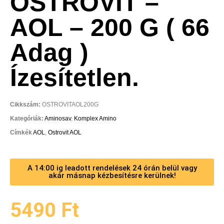
OSTROVIT –
AOL – 200 G ( 66
Adag )
Ízesítetlen.
Cikkszám:
OSTROVITAOL200G
Kategóriák:
Aminosav
,
Komplex Amino
Címkék
AOL
,
Ostrovit AOL
A 14:00 ig leadott rendelések 24 órán belül vagy
akár másnap kézbesítésre kerülnek!
5490
Ft