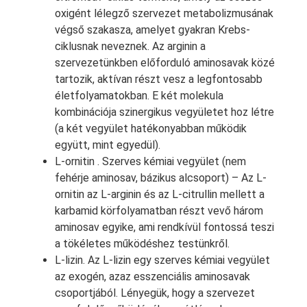
oxigént lélegző szervezet metabolizmusának
végső szakasza, amelyet gyakran Krebs-
ciklusnak neveznek. Az arginin a
szervezetünkben előforduló aminosavak közé
tartozik, aktívan részt vesz a legfontosabb
életfolyamatokban. E két molekula
kombinációja szinergikus vegyületet hoz létre
(a két vegyület hatékonyabban működik
együtt, mint egyedül).
L-ornitin . Szerves kémiai vegyület (nem
fehérje aminosav, bázikus alcsoport) – Az L-
ornitin az L-arginin és az L-citrullin mellett a
karbamid körfolyamatban részt vevő három
aminosav egyike, ami rendkívül fontossá teszi
a tökéletes működéshez testünkről.
L-lizin. Az L-lizin egy szerves kémiai vegyület
az exogén, azaz esszenciális aminosavak
csoportjából. Lényegük, hogy a szervezet