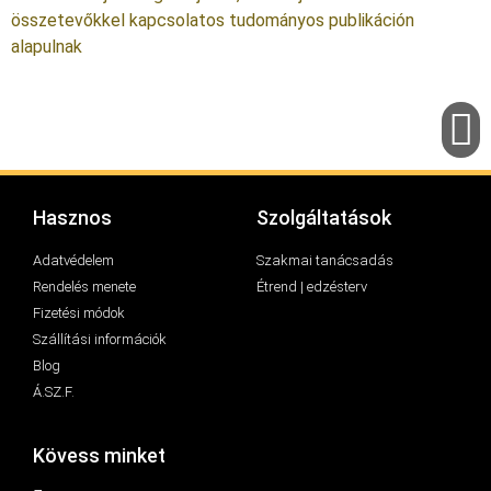
összetevőkkel kapcsolatos tudományos publikáción
alapulnak
Hasznos
Szolgáltatások
Adatvédelem
Szakmai tanácsadás
Rendelés menete
Étrend | edzésterv
Fizetési módok
Szállítási információk
Blog
Á.SZ.F.
Kövess minket