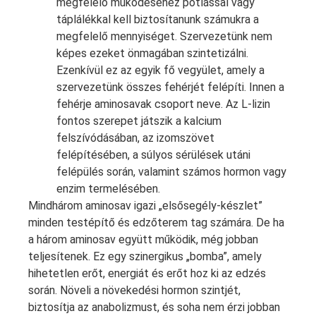
megfelelő működéséhez pótlással vagy
táplálékkal kell biztosítanunk számukra a
megfelelő mennyiséget. Szervezetünk nem
képes ezeket önmagában szintetizálni.
Ezenkívül ez az egyik fő vegyület, amely a
szervezetünk összes fehérjét felépíti. Innen a
fehérje aminosavak csoport neve. Az L-lizin
fontos szerepet játszik a kalcium
felszívódásában, az izomszövet
felépítésében, a súlyos sérülések utáni
felépülés során, valamint számos hormon vagy
enzim termelésében.
Mindhárom aminosav igazi „elsősegély-készlet”
minden testépítő és edzőterem tag számára. De ha
a három aminosav együtt működik, még jobban
teljesítenek. Ez egy szinergikus „bomba”, amely
hihetetlen erőt, energiát és erőt hoz ki az edzés
során. Növeli a növekedési hormon szintjét,
biztosítja az anabolizmust, és soha nem érzi jobban