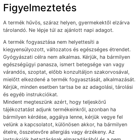
Figyelmeztetés
A termék hűvös, száraz helyen, gyermekektől elzárva
tárolandó. Ne lépje túl az ajánlott napi adagot.
A termék fogyasztása nem helyettesíti a
kiegyensúlyozott, változatos és egészséges étrendet.
Gyógyászati célra nem alkalmas. Kérjük, ha bármilyen
egészségügyi panasza, ismert betegsége van vagy
várandós, szoptat, előbb konzultáljon szakorvosával,
mielőtt elkezdené a termék fogyasztását, alkalmazását.
Kérjük, minden esetben tartsa be az adagolási, tárolási
és egyéb instrukciókat.
Mindent megteszünk azért, hogy teljeskörű
tájékoztatást adjunk termékeinkről, azonban ha
bármilyen kérdése, aggálya lenne, kérjük vegye fel
velünk a kapcsolatot, különösen akkor, ha bármilyen
ételre, összetevőre allergiás vagy érzékeny. Az
instrukciók betartásának elmaradásából és a nem