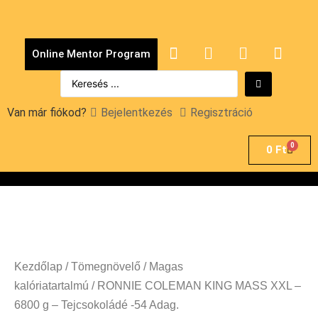
Online Mentor Program
Van már fiókod?
Bejelentkezés
Regisztráció
0
0
Ft
Kezdőlap
/
Tömegnövelő
/
Magas
kalóriatartalmú
/ RONNIE COLEMAN KING MASS XXL –
6800 g – Tejcsokoládé -54 Adag.