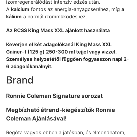
izomregenerálódást intenzív edzés után.
A
kalcium
fontos az energia-anyagcseréhez, míg
a
kálium
a normál izomműködéshez.
Az RCSS King Mass XXL ajánlott használata
Keverjen el két adagolókanál King Mass XXL
Gainer-t (125 g) 250-300 ml tejjel vagy vizzel.
Személyes helyzetétől függően fogyasszon napi 2-
6 adagolókanálnyit.
Brand
Ronnie Coleman Signature sorozat
Megbízható étrend-kiegészítők Ronnie
Coleman Ajánlásával!
Régóta vagyok ebben a játékban, és elmondhatom,