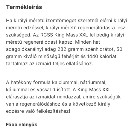
Termékleírás
Ha királyi méretű izomtömeget szeretnél elérni királyi
méretű edzéssel, királyi méretű regenerálódásra lesz
szükséged. Az RCSS King Mass XXL-lel pedig királyi
méretű regenerálódást kapsz! Minden hat
adagolókanálnyi adag 282 gramm szénhidrátot, 50
gramm kiváló minőségű fehérjét és 1440 kalóriát
tartalmaz az izmaid teljes ellátásához.
A hatékony formula kalciummal, nátriummal,
káliummal és vassal dúsított. A King Mass XXL
elárasztja az izmaidat mindazzal, amire szükségük
van a regenerálódáshoz és a következő királyi
edzésre való felkészítéshez!
Főbb előnyök