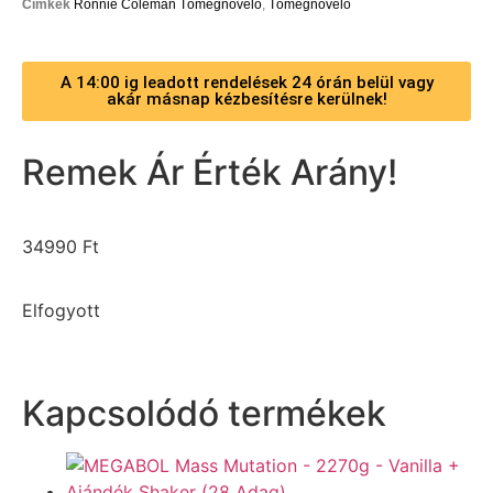
Címkék
Ronnie Coleman Tömegnövelő
,
Tömegnövelő
A 14:00 ig leadott rendelések 24 órán belül vagy
akár másnap kézbesítésre kerülnek!
Remek Ár Érték Arány!
34990
Ft
Elfogyott
Kapcsolódó termékek