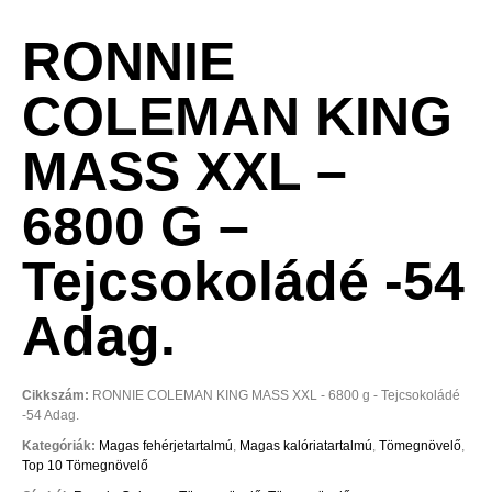
RONNIE
COLEMAN KING
MASS XXL –
6800 G –
Tejcsokoládé -54
Adag.
Cikkszám:
RONNIE COLEMAN KING MASS XXL - 6800 g - Tejcsokoládé
-54 Adag.
Kategóriák:
Magas fehérjetartalmú
,
Magas kalóriatartalmú
,
Tömegnövelő
,
Top 10 Tömegnövelő