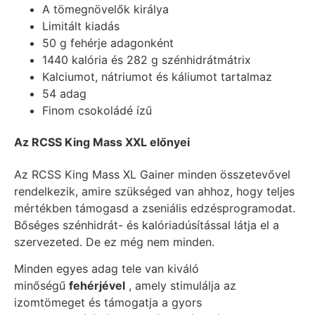
A tömegnövelők királya
Limitált kiadás
50 g fehérje adagonként
1440 kalória és 282 g szénhidrátmátrix
Kalciumot, nátriumot és káliumot tartalmaz
54 adag
Finom csokoládé ízű
Az RCSS King Mass XXL előnyei
Az RCSS King Mass XL Gainer minden összetevővel
rendelkezik, amire szükséged van ahhoz, hogy teljes
mértékben támogasd a zseniális edzésprogramodat.
Bőséges szénhidrát- és kalóriadúsítással látja el a
szervezeted. De ez még nem minden.
Minden egyes adag tele van kiváló
minőségű
fehérjével
, amely stimulálja az
izomtömeget és támogatja a gyors