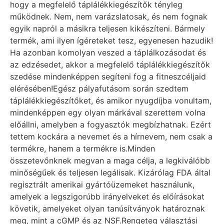
hogy a megfelelő táplálékkiegészítők tényleg
működnek. Nem, nem varázslatosak, és nem fognak
egyik napról a másikra teljesen kikészíteni. Bármely
termék, ami ilyen ígéreteket tesz, egyenesen hazudik!
Ha azonban komolyan veszed a táplálkozásodat és
az edzésedet, akkor a megfelelő táplálékkiegészítők
szedése mindenképpen segíteni fog a fitneszcéljaid
elérésében!
Egész pályafutásom során szedtem
táplálékkiegészítőket, és amikor nyugdíjba vonultam,
mindenképpen egy olyan márkával szerettem volna
előállni, amelyben a fogyasztók megbízhatnak. Ezért
tettem kockára a nevemet és a hírnevem, nem csak a
termékre, hanem a termékre is.
Minden
összetevőnknek megvan a maga célja, a legkiválóbb
minőségűek és teljesen legálisak. Kizárólag FDA által
regisztrált amerikai gyártóüzemeket használunk,
amelyek a legszigorúbb irányelveket és előírásokat
követik, amelyeket olyan tanúsítványok határoznak
meg, mint a cGMP és az NSF.
Rengeteg választási