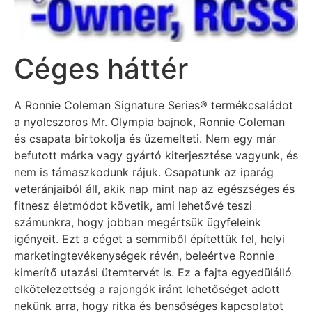
Céges háttér
A Ronnie Coleman Signature Series® termékcsaládot
a nyolcszoros Mr. Olympia bajnok, Ronnie Coleman
és csapata birtokolja és üzemelteti. Nem egy már
befutott márka vagy gyártó kiterjesztése vagyunk, és
nem is támaszkodunk rájuk. Csapatunk az iparág
veteránjaiból áll, akik nap mint nap az egészséges és
fitnesz életmódot követik, ami lehetővé teszi
számunkra, hogy jobban megértsük ügyfeleink
igényeit. Ezt a céget a semmiből építettük fel, helyi
marketingtevékenységek révén, beleértve Ronnie
kimerítő utazási ütemtervét is. Ez a fajta egyedülálló
elkötelezettség a rajongók iránt lehetőséget adott
nekünk arra, hogy ritka és bensőséges kapcsolatot