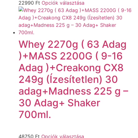
22990
Ft
Opciók választása
Whey 2270g ( 63 Adag
)+MASS 2200G ( 9-16
Adag )+Creakong CX8
249g (Ízesítetlen) 30
adag+Madness 225 g –
30 Adag+ Shaker
700ml.
48750
Ft
Opciók választása