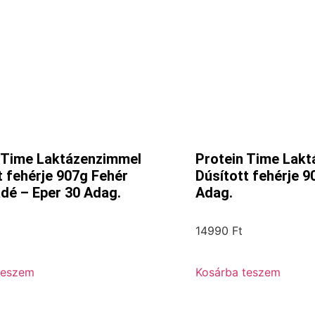
 Time Laktázenzimmel
Protein Time Lak
t fehérje 907g Fehér
Dúsított fehérje 9
dé – Eper 30 Adag.
Adag.
14990
Ft
teszem
Kosárba teszem