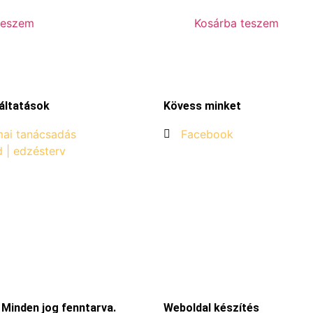
teszem
Kosárba teszem
áltatások
Kövess minket
ai tanácsadás
Facebook
d | edzésterv
 Minden jog fenntarva.
Weboldal készítés