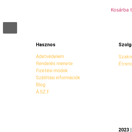
Kosárba 
Hasznos
Szolg
Adatvédelem
Szakm
Rendelés menete
Étren
Fizetési módok
Szállítási információk
Blog
Á.SZ.F.
2023 |