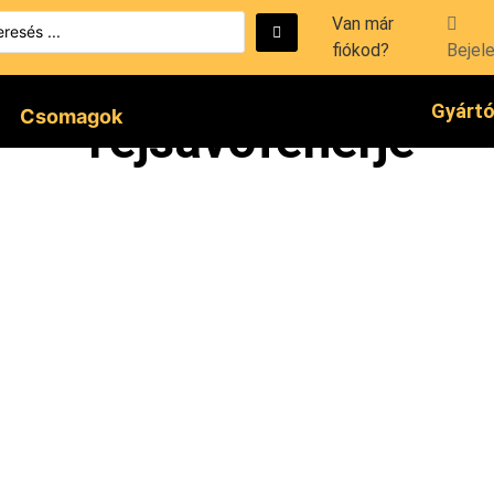
Van már
fiókod?
Bejel
Gyárt
Csomagok
Tejsavófehérje