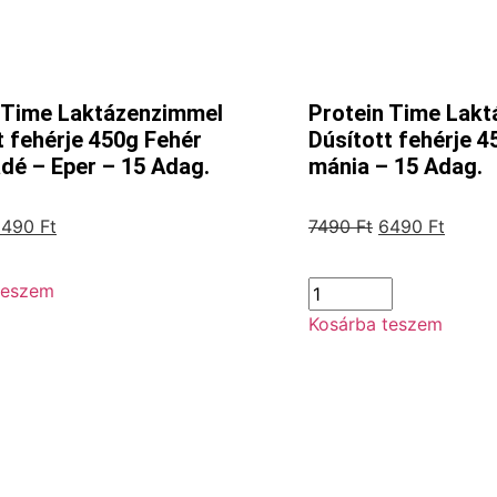
 Time Laktázenzimmel
Protein Time Lak
t fehérje 450g Fehér
Dúsított fehérje 
dé – Eper – 15 Adag.
mánia – 15 Adag.
6490
Ft
7490
Ft
6490
Ft
teszem
Kosárba teszem