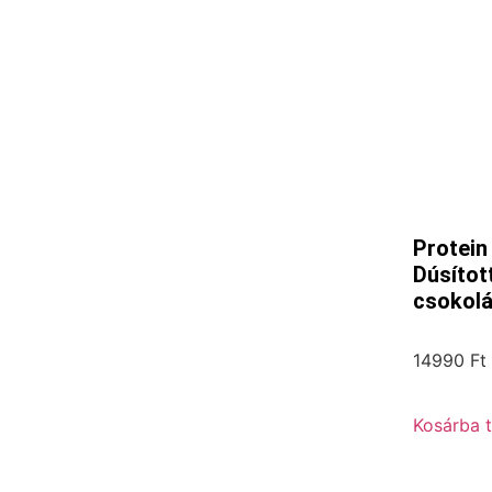
Protein
Dúsítot
csokolá
14990
Ft
Kosárba 