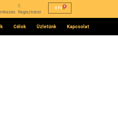
0
0
Ft
entkezés
Regisztráció
ók
Célok
Üzletünk
Kapcsolat