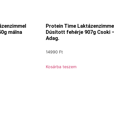
tázenzimmel
Protein Time Laktázenzimme
450g málna
Dúsított fehérje 907g Csoki 
Adag.
14990
Ft
Kosárba teszem