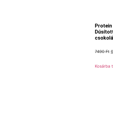
Protein
Dúsítot
csokolá
7490
Ft
Kosárba 