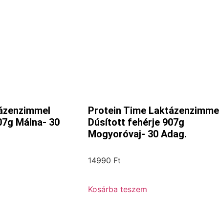
tázenzimmel
Protein Time Laktázenzimme
07g Málna- 30
Dúsított fehérje 907g
Mogyoróvaj- 30 Adag.
14990
Ft
Kosárba teszem