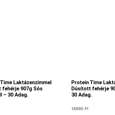
 Time Laktázenzimmel
Protein Time Lak
t fehérje 907g Sós
Dúsított fehérje 9
l – 30 Adag.
30 Adag.
14990
Ft