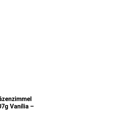
tázenzimmel
07g Vanília –