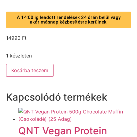
A 14:00 ig leadott rendelések 24 órán belül vagy
akár másnap kézbesítésre kerülnek!
14990
Ft
1 készleten
Kosárba teszem
Kapcsolódó termékek
QNT Vegan Protein