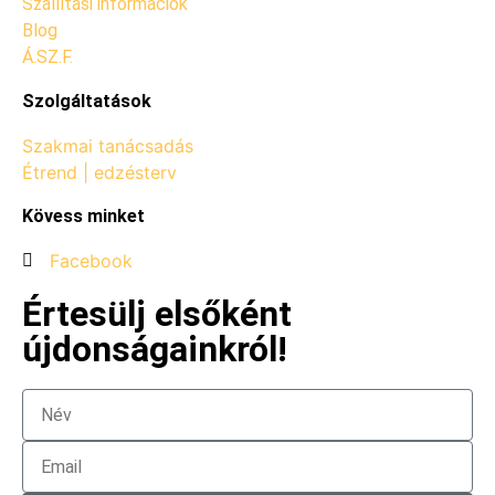
Szállítási információk
Blog
Á.SZ.F.
Szolgáltatások
Szakmai tanácsadás
Étrend | edzésterv
Kövess minket
Facebook
Értesülj elsőként
újdonságainkról!