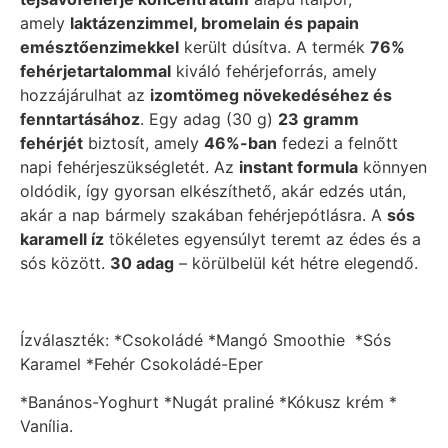
amely
laktázenzimmel, bromelain és papain
emésztőenzimekkel
került dúsítva. A termék
76%
fehérjetartalommal
kiváló fehérjeforrás, amely
hozzájárulhat az
izomtömeg növekedéséhez és
fenntartásához
. Egy adag (30 g)
23 gramm
fehérjét
biztosít, amely
46%-ban
fedezi a felnőtt
napi fehérjeszükségletét. Az
instant formula
könnyen
oldódik, így gyorsan elkészíthető, akár edzés után,
akár a nap bármely szakában fehérjepótlásra. A
sós
karamell íz
tökéletes egyensúlyt teremt az édes és a
sós között.
30 adag
– körülbelül két hétre elegendő.
Ízválaszték: *Csokoládé *Mangó Smoothie *Sós
Karamel *Fehér Csokoládé-Eper
*Banános-Yoghurt *Nugát praliné *Kókusz krém *
Vanília.