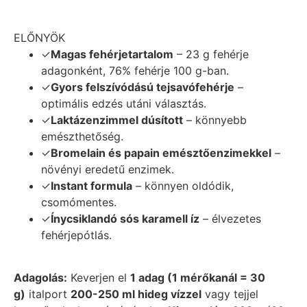
ELŐNYÖK
✓
Magas fehérjetartalom
– 23 g fehérje
adagonként, 76% fehérje 100 g-ban.
✓
Gyors felszívódású tejsavófehérje
–
optimális edzés utáni választás.
✓
Laktázenzimmel dúsított
– könnyebb
emészthetőség.
✓
Bromelain és papain emésztőenzimekkel
–
növényi eredetű enzimek.
✓
Instant formula
– könnyen oldódik,
csomómentes.
✓
Ínycsiklandó sós karamell íz
– élvezetes
fehérjepótlás.
Adagolás:
Keverjen el
1 adag (1 mérőkanál = 30
g)
italport
200-250 ml hideg vízzel
vagy tejjel