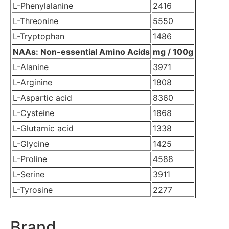
L-Phenylalanine
2416
L-Threonine
5550
L-Tryptophan
1486
NAAs: Non-essential Amino Acids
mg / 100g
L-Alanine
3971
L-Arginine
1808
L-Aspartic acid
8360
L-Cysteine
1868
L-Glutamic acid
1338
L-Glycine
1425
L-Proline
4588
L-Serine
3911
L-Tyrosine
2277
Brand