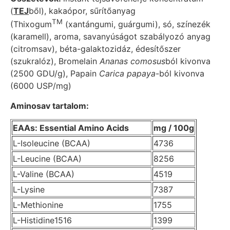
(
TEJ
ből), kakaópor, sűrítőanyag
TM
(Thixogum
(xantángumi, guárgumi), só, színezék
(karamell), aroma, savanyúságot szabályozó anyag
(citromsav), béta-galaktozidáz, édesítőszer
(szukralóz), Bromelain
Ananas comosus
ból kivonva
(2500 GDU/g), Papain
Carica papaya
-ból kivonva
(6000 USP/mg)
Aminosav tartalom:
EAAs: Essential Amino Acids
mg / 100g
L-Isoleucine (BCAA)
4736
L-Leucine (BCAA)
8256
L-Valine (BCAA)
4519
L-Lysine
7387
L-Methionine
1755
L-Histidine1516
1399