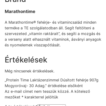
Marathontime
A Marathontime® fehérje- és vitamincsalád minden
terméke a TE szolgálatodban áll. Segít feltölteni a
szervezeted „vitamin raktárait”, és segíti a mozgás és
a verseny alatt elhasznált vitaminok, ásványi anyagok
és nyomelemek visszapótlását.
Értékelések
Még nincsenek értékelések.
„Protein Time Laktázenzimmel Dúsított fehérje 907g
Mogyoróvaj- 30 Adag.” értékelése elsőként
Az e-mail címet nem tesszük közzé.
A kötelező
mezőket
*
karakterrel jelöltük