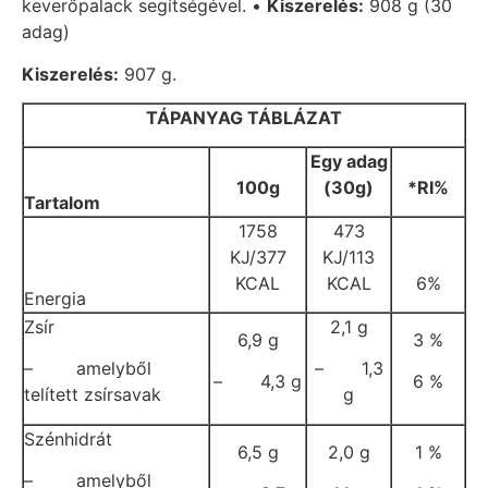
keverőpalack segítségével. •
Kiszerelés:
908 g (30
adag)
Kiszerelés:
907 g.
TÁPANYAG TÁBLÁZAT
Egy adag
100g
(30g)
*RI%
Tartalom
1758
473
KJ/377
KJ/113
KCAL
KCAL
6%
Energia
Zsír
2,1 g
6,9 g
3 %
– amelyből
– 1,3
– 4,3 g
6 %
telített zsírsavak
g
Szénhidrát
6,5 g
2,0 g
1 %
– amelyből