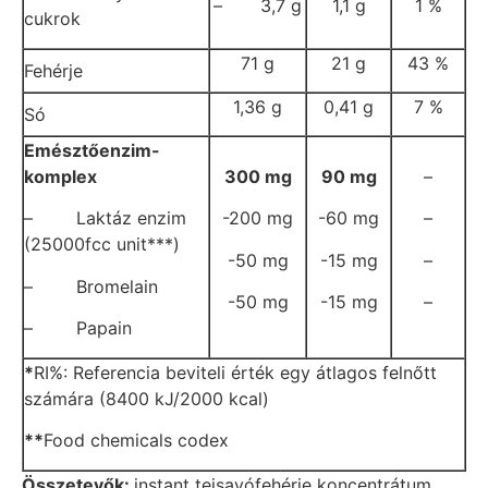
– 3,7 g
1,1 g
1 %
cukrok
71 g
21 g
43 %
Fehérje
1,36 g
0,41 g
7 %
Só
Emésztőenzim-
komplex
300 mg
90 mg
–
– Laktáz enzim
-200 mg
-60 mg
–
(25000fcc unit***)
-50 mg
-15 mg
–
– Bromelain
-50 mg
-15 mg
–
– Papain
*
RI%: Referencia beviteli érték egy átlagos felnőtt
számára (8400 kJ/2000 kcal)
**
Food chemicals codex
Összetevők:
instant tejsavófehérje koncentrátum