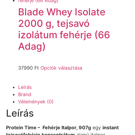
Blade Whey Isolate
2000 g, tejsavó
izolátum fehérje (66
Adag)
37990
Ft
Opciók választása
Leírás
Brand
Vélemények (0)
Leírás
Protein Time – Fehérje Italpor, 907g
egy
instant
tejsavófehérje koncentrátum
alapú italpor,