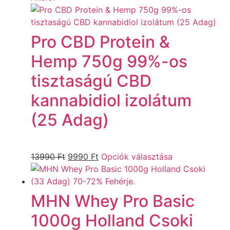
Pro CBD Protein &
Hemp 750g 99%-os
tisztaságú CBD
kannabidiol izolátum
(25 Adag)
13990
Ft
9990
Ft
Opciók választása
MHN Whey Pro Basic
1000g Holland Csoki