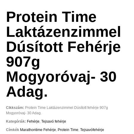
Protein Time
Laktázenzimmel
Dúsított Fehérje
907g
Mogyoróvaj- 30
Adag.
Cikkszám:
Protein Time Laktázenzimmel Dúsított fehérje 907g
Mogyoróvaj- 30 Adag.
Kategóriák:
Fehérje
,
Tejsavó fehérje
Címkék
Marathontime Fehérje
,
Protein Time
,
Tejsavófehérje