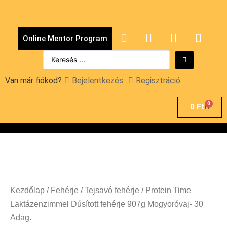
Online Mentor Program
Van már fiókod?
Bejelentkezés
Regisztráció
0
0
Ft
Kezdőlap
/
Fehérje
/
Tejsavó fehérje
/ Protein Time
Laktázenzimmel Dúsított fehérje 907g Mogyoróvaj- 30
Adag.