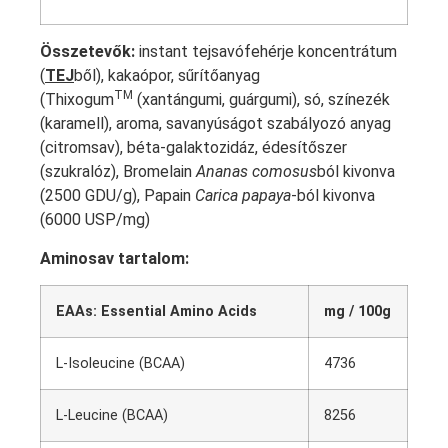
Összetevők:
instant tejsavófehérje koncentrátum
(
TEJ
ből), kakaópor, sűrítőanyag
TM
(Thixogum
(xantángumi, guárgumi), só, színezék
(karamell), aroma, savanyúságot szabályozó anyag
(citromsav), béta-galaktozidáz, édesítőszer
(szukralóz), Bromelain
Ananas comosus
ból kivonva
(2500 GDU/g), Papain
Carica papaya
-ból kivonva
(6000 USP/mg)
Aminosav tartalom:
EAAs: Essential Amino Acids
mg / 100g
L-Isoleucine (BCAA)
4736
L-Leucine (BCAA)
8256