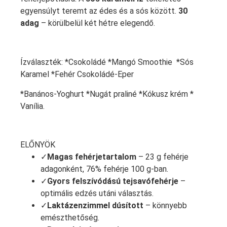
egyensúlyt teremt az édes és a sós között.
30
adag
– körülbelül két hétre elegendő.
Ízválaszték: *Csokoládé *Mangó Smoothie *Sós
Karamel *Fehér Csokoládé-Eper
*Banános-Yoghurt *Nugát praliné *Kókusz krém *
Vanília.
ELŐNYÖK
✓
Magas fehérjetartalom
– 23 g fehérje
adagonként, 76% fehérje 100 g-ban.
✓
Gyors felszívódású tejsavófehérje
–
optimális edzés utáni választás.
✓
Laktázenzimmel dúsított
– könnyebb
emészthetőség.