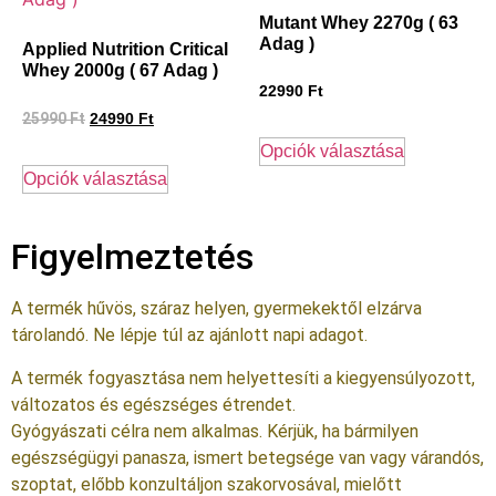
Mutant Whey 2270g ( 63
Adag )
Applied Nutrition Critical
Whey 2000g ( 67 Adag )
22990
Ft
25990
Ft
24990
Ft
Opciók választása
Opciók választása
Figyelmeztetés
A termék hűvös, száraz helyen, gyermekektől elzárva
tárolandó. Ne lépje túl az ajánlott napi adagot.
A termék fogyasztása nem helyettesíti a kiegyensúlyozott,
változatos és egészséges étrendet.
Gyógyászati célra nem alkalmas. Kérjük, ha bármilyen
egészségügyi panasza, ismert betegsége van vagy várandós,
szoptat, előbb konzultáljon szakorvosával, mielőtt