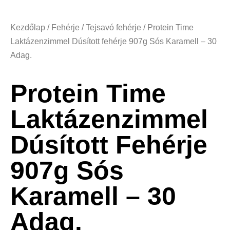
Kezdőlap
/
Fehérje
/
Tejsavó fehérje
/ Protein Time
Laktázenzimmel Dúsított fehérje 907g Sós Karamell – 30
Adag.
Protein Time
Laktázenzimmel
Dúsított Fehérje
907g Sós
Karamell – 30
Adag.