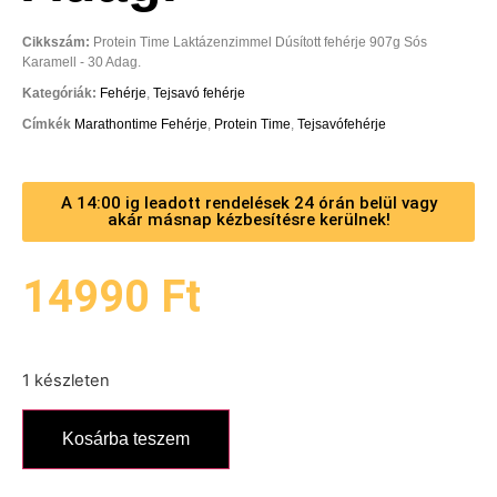
Cikkszám:
Protein Time Laktázenzimmel Dúsított fehérje 907g Sós
Karamell - 30 Adag.
Kategóriák:
Fehérje
,
Tejsavó fehérje
Címkék
Marathontime Fehérje
,
Protein Time
,
Tejsavófehérje
A 14:00 ig leadott rendelések 24 órán belül vagy
akár másnap kézbesítésre kerülnek!
14990
Ft
1 készleten
Kosárba teszem