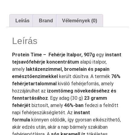
Leírás
Brand
Vélemények (0)
Leírás
Protein Time – Fehérje Italpor, 907g
egy
instant
tejsavófehérje koncentrátum
alapú italpor,
amely
laktázenzimmel, bromelain és papain
emésztőenzimekkel
került dúsítva. A termék
76%
fehérjetartalommal
kiváló fehérjeforrás, amely
hozzájárulhat az
izomtömeg növekedéséhez és
fenntartásához
. Egy adag (30 g)
23 gramm
fehérjét
biztosít, amely
46%-ban
fedezi a felnőtt
napi fehérjeszükségletét. Az
instant
formula
könnyen oldódik, így gyorsan elkészíthető,
akár edzés után, akár a nap bármely szakában
fehérjepótlásra. A
sós karamell íz
tökéletes