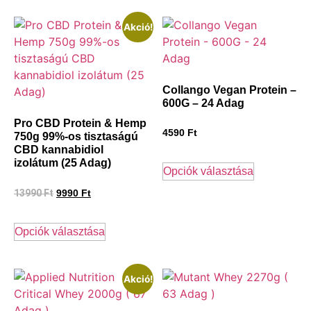
Akció!
Collango Vegan Protein –
600G – 24 Adag
Pro CBD Protein & Hemp
4590
Ft
750g 99%-os tisztaságú
CBD kannabidiol
izolátum (25 Adag)
Opciók választása
13990
Ft
9990
Ft
Opciók választása
Akció!