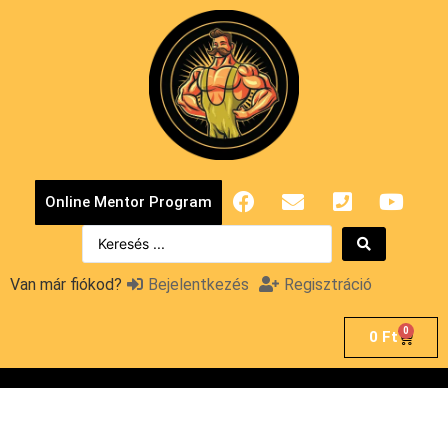
Online Mentor Program
Van már fiókod?
Bejelentkezés
Regisztráció
0
0
Ft