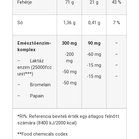
Fehérje
71 g
21 g
43 %
Só
1,36 g
0,41 g
7 %
Emésztőenzim-
300 mg
90 mg
–
komplex
-200
-60 mg
–
– Laktáz
mg
-15 mg
–
enzim (25000fcc
-50 mg
unit***)
-15 mg
–
-50 mg
– Bromelain
– Papain
*
RI%: Referencia beviteli érték egy átlagos felnőtt
számára (8400 kJ/2000 kcal)
**
Food chemicals codex