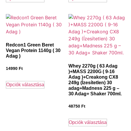
Redcon1 Green Beret
Vegan Protein 1140g ( 30
Adag )
Whey 2270g ( 63 Adag
14990
Ft
)+MASS 2200G ( 9-16
Adag )+Creakong CX8
249g (Ízesítetlen) 30
Opciók választása
adag+Madness 225 g –
30 Adag+ Shaker 700ml.
48750
Ft
Opciók választása