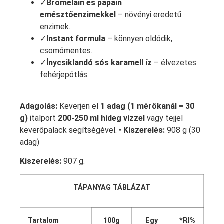
✓
Bromelain és papain
emésztőenzimekkel
– növényi eredetű
enzimek.
✓
Instant formula
– könnyen oldódik,
csomómentes.
✓
Ínycsiklandó sós karamell íz
– élvezetes
fehérjepótlás.
Adagolás:
Keverjen el
1 adag (1 mérőkanál = 30
g)
italport
200-250 ml hideg vízzel
vagy tejjel
keverőpalack segítségével. •
Kiszerelés:
908 g (30
adag)
Kiszerelés:
907 g.
TÁPANYAG TÁBLÁZAT
Tartalom
100g
Egy
*RI%