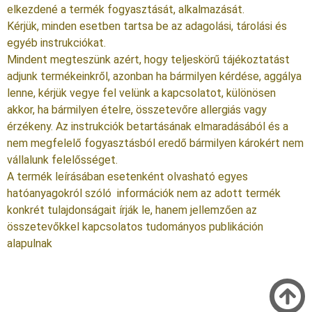
elkezdené a termék fogyasztását, alkalmazását.
Kérjük, minden esetben tartsa be az adagolási, tárolási és
egyéb instrukciókat.
Mindent megteszünk azért, hogy teljeskörű tájékoztatást
adjunk termékeinkről, azonban ha bármilyen kérdése, aggálya
lenne, kérjük vegye fel velünk a kapcsolatot, különösen
akkor, ha bármilyen ételre, összetevőre allergiás vagy
érzékeny. Az instrukciók betartásának elmaradásából és a
nem megfelelő fogyasztásból eredő bármilyen károkért nem
vállalunk felelősséget.
A termék leírásában esetenként olvasható egyes
hatóanyagokról szóló információk nem az adott termék
konkrét tulajdonságait írják le, hanem jellemzően az
összetevőkkel kapcsolatos tudományos publikáción
alapulnak