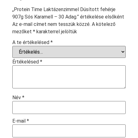
„Protein Time Laktázenzimmel Dúsított fehérje
907g Sós Karamell – 30 Adag.” értékelése elsőként
Az e-mail címet nem tesszük közzé.
A kötelező
mezőket
*
karakterrel jelöltük
A te értékelésed
*
Értékelésed
*
Név
*
E-mail
*