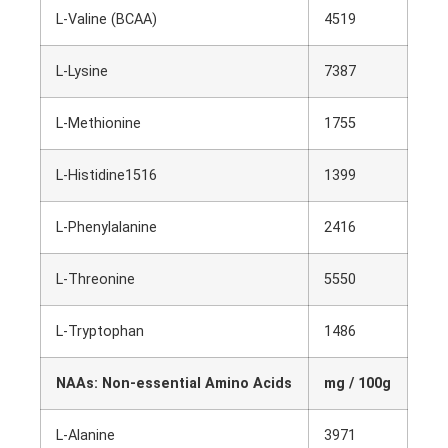
L-Valine (BCAA)
4519
L-Lysine
7387
L-Methionine
1755
L-Histidine1516
1399
L-Phenylalanine
2416
L-Threonine
5550
L-Tryptophan
1486
NAAs: Non-essential Amino Acids
mg / 100g
L-Alanine
3971