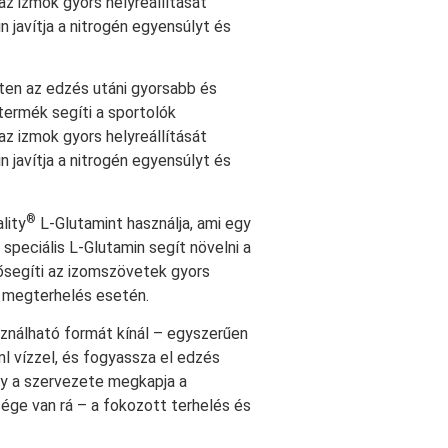
az izmok gyors helyreállítását
n javítja a nitrogén egyensúlyt és
ten az edzés utáni gyorsabb és
 termék segíti a sportolók
az izmok gyors helyreállítását
n javítja a nitrogén egyensúlyt és
®
lity
L-Glutamint használja, ami egy
speciális L-Glutamin segít növelni a
ősegíti az izomszövetek gyors
ai megterhelés esetén.
ználható formát kínál – egyszerűen
l vízzel, és fogyassza el edzés
ogy a szervezete megkapja a
ége van rá – a fokozott terhelés és