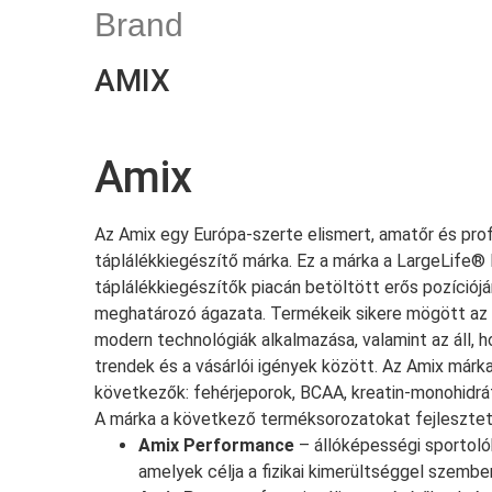
Brand
AMIX
Amix
Az Amix egy Európa-szerte elismert, amatőr és prof
táplálékkiegészítő márka. Ez a márka a LargeLife® 
táplálékkiegészítők piacán betöltött erős pozíció
meghatározó ágazata. Termékeik sikere mögött az ö
modern technológiák alkalmazása, valamint az áll, 
trendek és a vásárlói igények között. Az Amix már
következők: fehérjeporok, BCAA, kreatin-monohidrá
A márka a következő terméksorozatokat fejlesztett
Amix Performance
⁣ – állóképességi sportol
amelyek célja a fizikai kimerültséggel szembeni