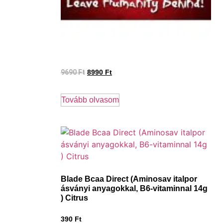
9690
Ft
8990
Ft
Tovább olvasom
Blade Bcaa Direct (Aminosav italpor
ásványi anyagokkal, B6-vitaminnal 14g
) Citrus
390
Ft