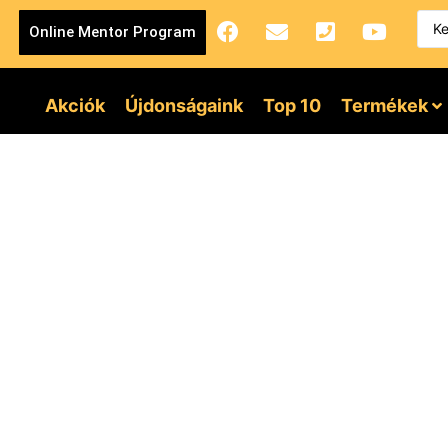
Online Mentor Program
Akciók
Újdonságaink
Top 10
Termékek