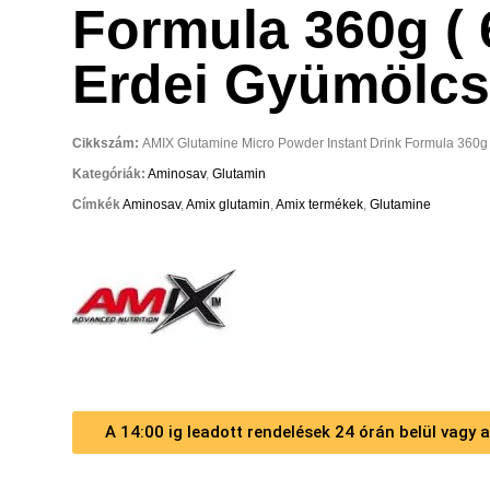
Formula 360g ( 
Erdei Gyümölcs
Cikkszám:
AMIX Glutamine Micro Powder Instant Drink Formula 360g 
Kategóriák:
Aminosav
,
Glutamin
Címkék
Aminosav
,
Amix glutamin
,
Amix termékek
,
Glutamine
A 14:00 ig leadott rendelések 24 órán belül vagy