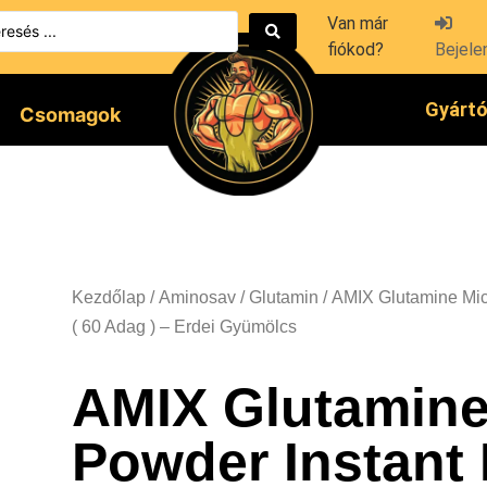
Van már
fiókod?
Bejele
Gyárt
Csomagok
Kezdőlap
/
Aminosav
/
Glutamin
/ AMIX Glutamine Mic
( 60 Adag ) – Erdei Gyümölcs
AMIX Glutamine
Powder Instant 