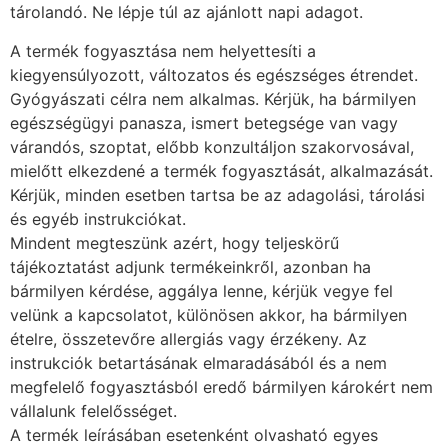
tárolandó. Ne lépje túl az ajánlott napi adagot.
A termék fogyasztása nem helyettesíti a
kiegyensúlyozott, változatos és egészséges étrendet.
Gyógyászati célra nem alkalmas. Kérjük, ha bármilyen
egészségügyi panasza, ismert betegsége van vagy
várandós, szoptat, előbb konzultáljon szakorvosával,
mielőtt elkezdené a termék fogyasztását, alkalmazását.
Kérjük, minden esetben tartsa be az adagolási, tárolási
és egyéb instrukciókat.
Mindent megteszünk azért, hogy teljeskörű
tájékoztatást adjunk termékeinkről, azonban ha
bármilyen kérdése, aggálya lenne, kérjük vegye fel
velünk a kapcsolatot, különösen akkor, ha bármilyen
ételre, összetevőre allergiás vagy érzékeny. Az
instrukciók betartásának elmaradásából és a nem
megfelelő fogyasztásból eredő bármilyen károkért nem
vállalunk felelősséget.
A termék leírásában esetenként olvasható egyes