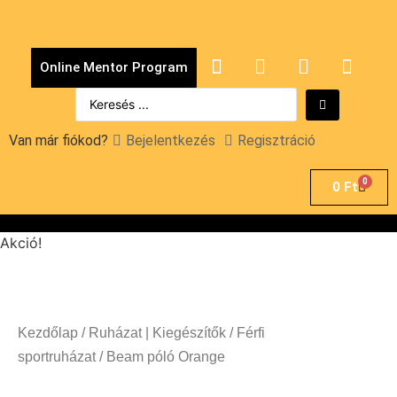
Online Mentor Program
Van már fiókod?
Bejelentkezés
Regisztráció
0
0
Ft
Akció!
Kezdőlap
/
Ruházat | Kiegészítők
/
Férfi
sportruházat
/ Beam póló Orange