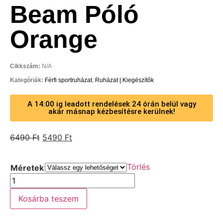
Beam Póló
Orange
Cikkszám:
N/A
Kategóriák:
Férfi sportruházat
,
Ruházat | Kiegészítők
A 14:00 ig leadott rendelések 24 órán belül vagy
akár másnap kézbesítésre kerülnek!
6490
Ft
5490
Ft
Törlés
Méretek
Kosárba teszem