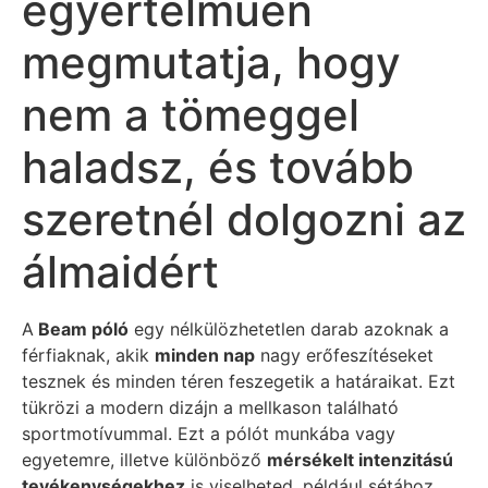
egyértelműen
megmutatja, hogy
nem a tömeggel
haladsz, és tovább
szeretnél dolgozni az
álmaidért
A
Beam póló
egy nélkülözhetetlen darab azoknak a
férfiaknak, akik
minden nap
nagy erőfeszítéseket
tesznek és minden téren feszegetik a határaikat. Ezt
tükrözi a modern dizájn a mellkason található
sportmotívummal. Ezt a pólót munkába vagy
egyetemre, illetve különböző
mérsékelt intenzitású
tevékenységekhez
is viselheted, például sétához