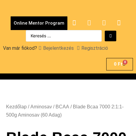
Online Mentor Program
Van már fiókod?
Bejelentkezés
Regisztráció
0
0
Ft
Kezdőlap
/
Aminosav
/
BCAA
/ Blade Bcaa 7000 2:1:1-
500g Aminosav (60 Adag)