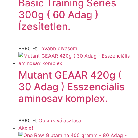
Basic Training Series
300g ( 60 Adag )
Ízesítetlen.
8990
Ft
Tovább olvasom
Mutant GEAAR 420g (
30 Adag ) Esszenciális
aminosav komplex.
8990
Ft
Opciók választása
Akció!