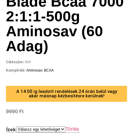
Blade Bcaa 7000
2:1:1-500g
Aminosav (60
Adag)
Cikkszám:
N/A
Kategóriák:
Aminosav
,
BCAA
A 14:00 ig leadott rendelések 24 órán belül vagy
akár másnap kézbesítésre kerülnek!
9990
Ft
Törlés
Ízek