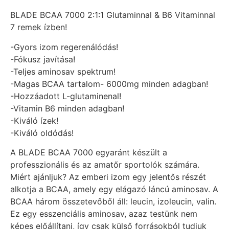
BLADE BCAA 7000 2:1:1 Glutaminnal & B6 Vitaminnal
7 remek ízben!
-Gyors izom regerenálódás!
-Fókusz javítása!
-Teljes aminosav spektrum!
-Magas BCAA tartalom- 6000mg minden adagban!
-Hozzáadott L-glutaminenal!
-Vitamin B6 minden adagban!
-Kiváló ízek!
-Kiváló oldódás!
A BLADE BCAA 7000 egyaránt készült a
professzionális és az amatőr sportolók számára.
Miért ajánljuk? Az emberi izom egy jelentős részét
alkotja a BCAA, amely egy elágazó láncú aminosav. A
BCAA három összetevőből áll: leucin, izoleucin, valin.
Ez egy esszenciális aminosav, azaz testünk nem
képes előállítani, így csak külső forrásokból tudjuk