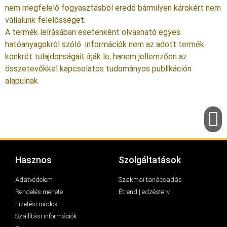
nem megfelelő fogyasztásból eredő bármilyen károkért nem
vállalunk felelősséget.
A termék leírásában esetenként olvasható egyes
hatóanyagokról szóló információk nem az adott termék
konkrét tulajdonságait írják le, hanem jellemzően az
összetevőkkel kapcsolatos tudományos publikáción
alapulnak
Hasznos
Szolgáltatások
Adatvédelem
Szakmai tanácsadás
Rendelés menete
Étrend | edzésterv
Fizetési módok
Szállítási információk