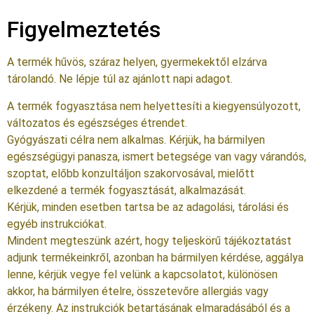
Figyelmeztetés
A termék hűvös, száraz helyen, gyermekektől elzárva
tárolandó. Ne lépje túl az ajánlott napi adagot.
A termék fogyasztása nem helyettesíti a kiegyensúlyozott,
változatos és egészséges étrendet.
Gyógyászati célra nem alkalmas. Kérjük, ha bármilyen
egészségügyi panasza, ismert betegsége van vagy várandós,
szoptat, előbb konzultáljon szakorvosával, mielőtt
elkezdené a termék fogyasztását, alkalmazását.
Kérjük, minden esetben tartsa be az adagolási, tárolási és
egyéb instrukciókat.
Mindent megteszünk azért, hogy teljeskörű tájékoztatást
adjunk termékeinkről, azonban ha bármilyen kérdése, aggálya
lenne, kérjük vegye fel velünk a kapcsolatot, különösen
akkor, ha bármilyen ételre, összetevőre allergiás vagy
érzékeny. Az instrukciók betartásának elmaradásából és a