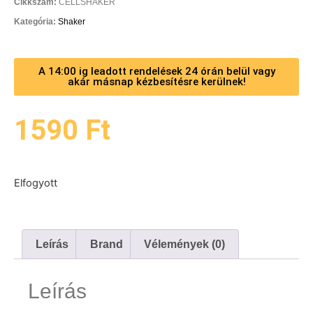
Cikkszám:
CELLSHAKER
Kategória:
Shaker
A 14:00 ig leadott rendelések 24 órán belül vagy
akár másnap kézbesítésre kerülnek!
1590
Ft
Elfogyott
Leírás
Brand
Vélemények (0)
Leírás