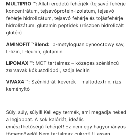
MULTIPRO
™:
Állati eredetű fehérjék (tejsavó fehérje
koncentrátum, tejsavóprotein-izolátum, tejsavó
fehérje hidrolizátum, tejsavó fehérje és tojásfehérje
hidrolizátum, glutamin peptidek (részben hidrolizált
glutén)
AMINOFIT ™Blend:
b-metyloguanidynooctowy sav,
L-lizin, L-leucin, glutamin.
LIPOMAX ™:
MCT tartalmaz – közepes szénláncú
zsírsavak kókuszdióból, szója lecitin
VIVAX4 ™:
Szénhidrát-keverék – maltodextrin, rizs
keményítő
Súly, súly, súly!!! Kell egy termék, ami megadja neked
a legjobbat. A sok kalóriát, ideális
emészthetőségű fehérjét! Ez nem egy hagyományos
tömegnövelő! Nem tartalmaz cukrot!!! Lassan