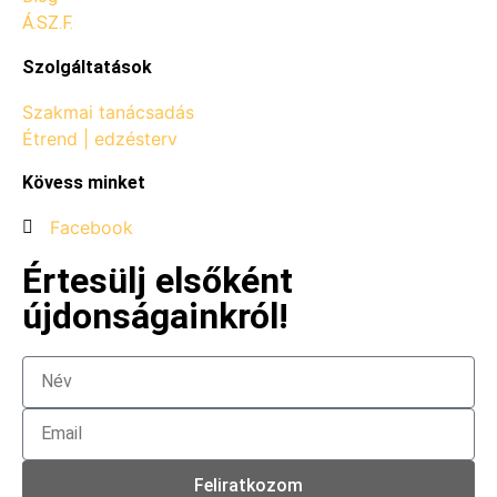
Á.SZ.F.
Szolgáltatások
Szakmai tanácsadás
Étrend | edzésterv
Kövess minket
Facebook
Értesülj elsőként
újdonságainkról!
Feliratkozom