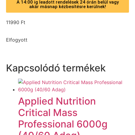
A 14:00 ig leadott rendelések 24 órán belül vagy
akár másnap kézbesítésre kerülnek!
11990
Ft
Elfogyott
Kapcsolódó termékek
Applied Nutrition
Critical Mass
Professional 6000g