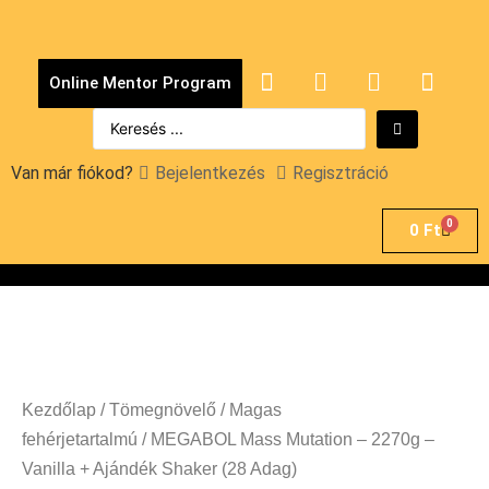
Online Mentor Program
Van már fiókod?
Bejelentkezés
Regisztráció
0
0
Ft
Kezdőlap
/
Tömegnövelő
/
Magas
fehérjetartalmú
/ MEGABOL Mass Mutation – 2270g –
Vanilla + Ajándék Shaker (28 Adag)