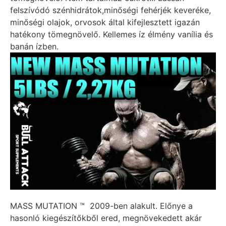
felszívódó szénhidrátok,minőségi fehérjék keveréke,
minőségi olajok, orvosok által kifejlesztett igazán
hatékony tömegnövelő. Kellemes íz élmény vanília és
banán ízben.
MASS MUTATION ™ 2009-ben alakult. Előnye a
hasonló kiegészítőkből ered, megnövekedett akár