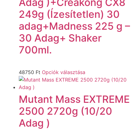
Adag )+Creakong CX8
249g (Ízesítetlen) 30
adag+Madness 225 g –
30 Adag+ Shaker
700ml.
48750
Ft
Opciók választása
Mutant Mass EXTREME
2500 2720g (10/20
Adag )