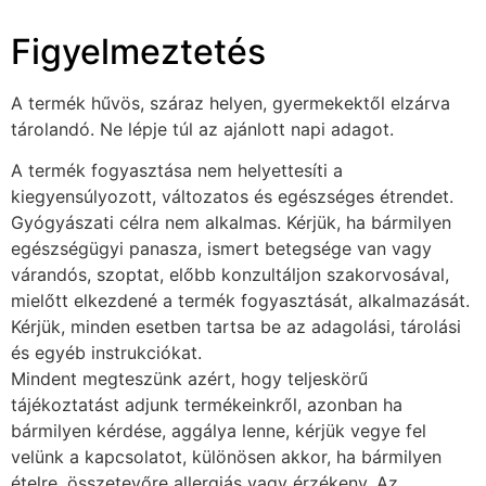
Figyelmeztetés
A termék hűvös, száraz helyen, gyermekektől elzárva
tárolandó. Ne lépje túl az ajánlott napi adagot.
A termék fogyasztása nem helyettesíti a
kiegyensúlyozott, változatos és egészséges étrendet.
Gyógyászati célra nem alkalmas. Kérjük, ha bármilyen
egészségügyi panasza, ismert betegsége van vagy
várandós, szoptat, előbb konzultáljon szakorvosával,
mielőtt elkezdené a termék fogyasztását, alkalmazását.
Kérjük, minden esetben tartsa be az adagolási, tárolási
és egyéb instrukciókat.
Mindent megteszünk azért, hogy teljeskörű
tájékoztatást adjunk termékeinkről, azonban ha
bármilyen kérdése, aggálya lenne, kérjük vegye fel
velünk a kapcsolatot, különösen akkor, ha bármilyen
ételre, összetevőre allergiás vagy érzékeny. Az