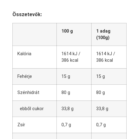
Összetevők:
100 g
1 adag
(100g)
Kalória
1614 kJ /
1614 kJ /
386 kcal
386 kcal
Fehérje
15 g
15 g
Szénhidrát
80 g
80 g
ebből cukor
33,8 g
33,8 g
Zsír
0,7 g
0,7 g