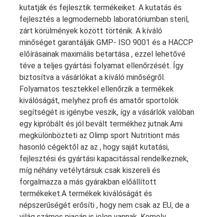
kutatják és fejlesztik termékeiket. A kutatás és
fejlesztés a legmodernebb laboratóriumban steril,
zárt körülmények között történik. A kíváló
minőséget garantálják GMP- ISO 9001 és a HACCP
előírásainak maximális betartása , ezzel lehetővé
téve a teljes gyártási folyamat ellenőrzését. Így
biztosítva a vásárlókat a kíváló minőségről.
Folyamatos tesztekkel ellenőrzik a termékek
kiválóságát, melyhez profi és amatőr sportolók
segítségét is igénybe veszik, így a vásárlók valóban
egy kipróbált és jól bevált termékhez jutnak.Ami
megkülönbözteti az Olimp sport Nutritiont más
hasonló cégektől az az , hogy saját kutatási,
fejlesztési és gyártási kapacitással rendelkeznek,
míg néhány vetélytársuk csak kiszereli és
forgalmazza a más gyárakban előállított
termékeket.A termékek kiválóságát és
népszerűségét erősíti , hogy nem csak az EU, de a
világ számos piacán is jelen vannak. Komoly