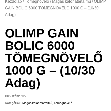
Kezdőlap
/
Tömegnövelő
/
Magas kalóriatartalmú
/ OLIMP
GAIN BOLIC 6000 TÖMEGNÖVELŐ 1000 G – (10/30
Adag)
OLIMP GAIN
BOLIC 6000
TÖMEGNÖVELŐ
1000 G – (10/30
Adag)
Cikkszám:
N/A
Kategóriák:
Magas kalóriatartalmú
,
Tömegnövelő