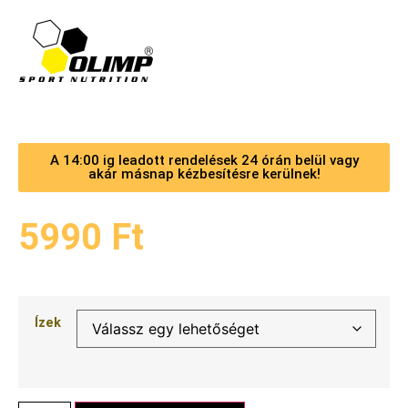
A 14:00 ig leadott rendelések 24 órán belül vagy
akár másnap kézbesítésre kerülnek!
5990
Ft
Ízek