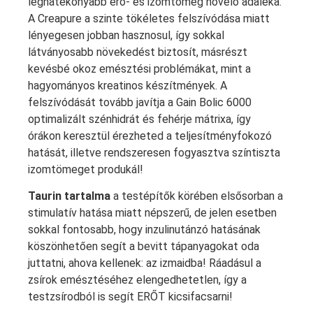
leghatékonyabb erő- és izomtömeg növelő adaléka.
A Creapure a szinte tökéletes felszívódása miatt
lényegesen jobban hasznosul, így sokkal
látványosabb növekedést biztosít, másrészt
kevésbé okoz emésztési problémákat, mint a
hagyományos kreatinos készítmények. A
felszívódását tovább javítja a Gain Bolic 6000
optimalizált szénhidrát és fehérje mátrixa, így
órákon keresztül érezheted a teljesítményfokozó
hatását, illetve rendszeresen fogyasztva színtiszta
izomtömeget produkál!
Taurin tartalma
a testépítők körében elsősorban a
stimulatív hatása miatt népszerű, de jelen esetben
sokkal fontosabb, hogy inzulinutánzó hatásának
köszönhetően segít a bevitt tápanyagokat oda
juttatni, ahova kellenek: az izmaidba! Ráadásul a
zsírok emésztéséhez elengedhetetlen, így a
testzsírodból is segít ERŐT kicsifacsarni!