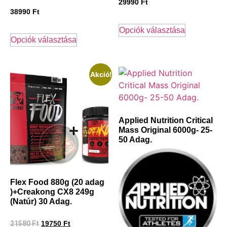
29990
Ft
38990
Ft
Opciók választása
Opciók választása
Akció!
Applied Nutrition Critical
Mass Original 6000g- 25-
50 Adag.
Flex Food 880g (20 adag
)+Creakong CX8 249g
(Natúr) 30 Adag.
21580
Ft
19750
Ft