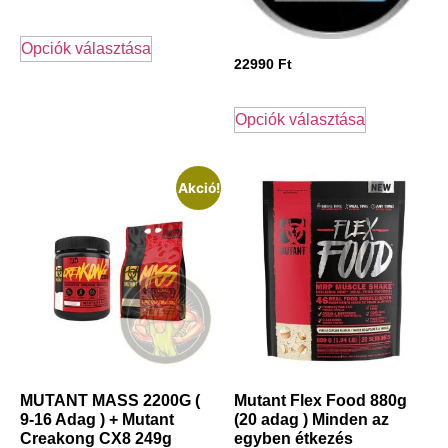
Opciók választása
22990
Ft
Opciók választása
Akció!
MUTANT MASS 2200G (
Mutant Flex Food 880g
9-16 Adag ) + Mutant
(20 adag ) Minden az
Creakong CX8 249g
egyben étkezés