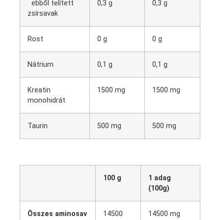
ebből telített
0,3 g
0,3 g
zsírsavak
Rost
0 g
0 g
Nátrium
0,1 g
0,1 g
Kreatin
1500 mg
1500 mg
monohidrát
Taurin
500 mg
500 mg
100 g
1 adag
(100g)
Összes aminosav
14500
14500 mg