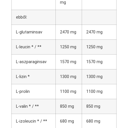
mg
ebből:
L-glutaminsav
2470 mg
2470 mg
L-leucin * / **
1250 mg
1250 mg
L-aszparaginsav
1570 mg
1570 mg
L-lizin *
1300 mg
1300 mg
L-prolin
1100 mg
1100 mg
L-valin * / **
850 mg
850 mg
L-izoleucin * / **
680 mg
680 mg