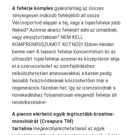
A fehérje komplex
gyakorlatilag az összes
ténylegesen működő fehérjéből áll össze.
Vércsoportod alapján a tej, vagy a tojásfehérje jobb
Neked? Azonnal akarsz fehérjét adni az izmaidnak,
vagy elnyújtottabban? NEM KELL
KOMPROMISSZUMOT KÖTNÖD! Ebben minden
benne van! A tejsavó fehérje koncentrátum és az
ultraszűrt tojásfehérje azonnal és középtávon látja
el a szervezetedet az izomfejlődéshez
nélkülözhetetlen aminosavakkal, a kazein pedig
lassabb felszívódásának köszönhetően már a
regenerációs fázisban hat, így az izomzatodnak a
növekedéshez folyamatosan elegendő fehérje áll
rendelkezésére!
A piacon elérhető egyik legtisztább kreatine-
monohidrát (Creapure TM)
tartalma
megkérdőjelezhetetlenül az egyik