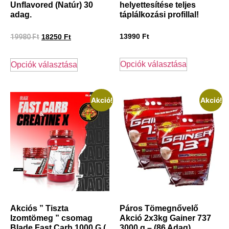
Unflavored (Natúr) 30
helyettesítése teljes
adag.
táplálkozási profillal!
19980
Ft
13990
Ft
18250
Ft
Opciók választása
Opciók választása
Akció!
Akció!
Akciós ” Tiszta
Páros Tömegnővelő
Izomtömeg ” csomag
Akció 2x3kg Gainer 737
Blade Fast Carb 1000 G (
3000 g – (86 Adag)