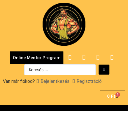
Online Mentor Program
Van már fiókod?
Bejelentkezés
Regisztráció
0
0
Ft