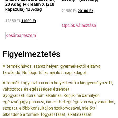
20 Adag )+Kreatin X (210
kapszula) 42 Adag
21980
Ft
20190
Ft
12580
Ft
11990
Ft
Opciók választása
Kosárba teszem
Figyelmeztetés
A termék hűvös, száraz helyen, gyermekektől elzárva
tárolandó. Ne lépje túl az ajánlott napi adagot.
A termék fogyasztása nem helyettesíti a kiegyensúlyozott,
változatos és egészséges étrendet.
Gyógyászati célra nem alkalmas. Kérjük, ha bármilyen
egészségügyi panasza, ismert betegsége van vagy várandós,
szoptat, előbb konzultáljon szakorvosával, mielőtt
elkezdené a termék fogyasztását, alkalmazását.