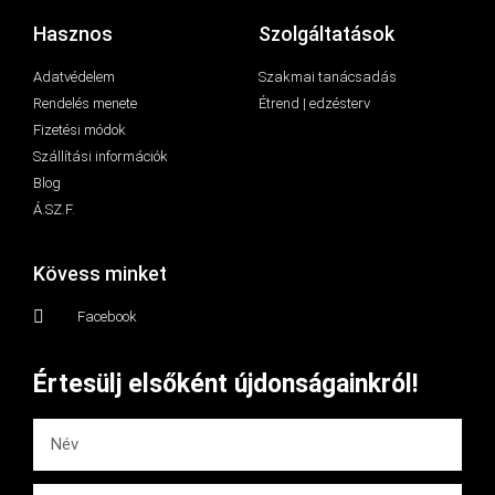
Hasznos
Szolgáltatások
Adatvédelem
Szakmai tanácsadás
Rendelés menete
Étrend | edzésterv
Fizetési módok
Szállítási információk
Blog
Á.SZ.F.
Kövess minket
Facebook
Értesülj elsőként újdonságainkról!