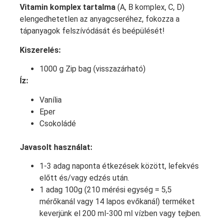
Vitamin komplex tartalma
(A, B komplex, C, D)
elengedhetetlen az anyagcseréhez, fokozza a
tápanyagok felszívódását és beépülését!
Kiszerelés:
1000 g Zip bag (visszazárható)
Íz:
Vanília
Eper
Csokoládé
Javasolt használat:
1
-3 adag naponta étkezések között, lefekvés
előtt és/vagy edzés után.
1 adag 100g (210 mérési egység = 5,5
mérőkanál vagy 14 lapos evőkanál) terméket
keverjünk el 200 ml-300 ml vízben vagy tejben.