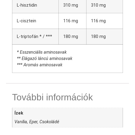
L-hisztidin
310 mg
310 mg
L-cisztein
116 mg
116 mg
L-triptofán * / ***
180 mg
180 mg
* Esszenciális aminosavak
** Elágazó láncú aminosavak
*** Aromás aminosavak
További információk
Ízek
Vanília, Eper, Csokoládé