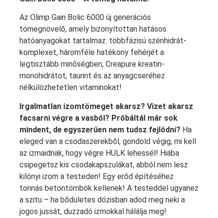
Az Olimp Gain Bolic 6000 új generációs
tömegnövelő, amely bizonyítottan hatásos
hatóanyagokat tartalmaz: többfázisú szénhidrát-
komplexet, háromféle hatékony fehérjét a
legtisztább minőségben, Creapure kreatin-
monohidrátot, taurint és az anyagcseréhez
nélkülözhetetlen vitaminokat!
Irgalmatlan izomtömeget akarsz? Vizet akarsz
facsarni végre a vasból? Próbáltál már sok
mindent, de egyszerűen nem tudsz fejlődni?
Ha
eleged van a csodaszerekből, gondold végig, mi kell
az izmaidnak, hogy végre HULK lehessél! Hiába
csipegetsz kis csodakapszulákat, abból nem lesz
kilónyi izom a testeden! Egy erőd építéséhez
tonnás betontömbök kellenek! A testeddel ugyanez
a szitu – ha bődületes dózisban adod meg neki a
jogos jussát, duzzadó izmokkal hálálja meg!