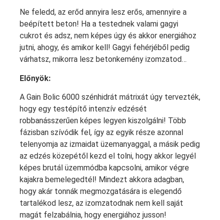
Ne feledd, az erőd annyira lesz erős, amennyire a
beépített beton! Ha a testednek valami gagyi
cukrot és adsz, nem képes úgy és akkor energiához
jutni, ahogy, és amikor kell! Gagyi fehérjéből pedig
várhatsz, mikorra lesz betonkemény izomzatod…
Előnyök:
A Gain Bolic 6000 szénhidrát mátrixát úgy tervezték,
hogy egy testépítő intenzív edzését
robbanásszerűen képes legyen kiszolgálni! Több
fázisban szívódik fel, így az egyik része azonnal
telenyomja az izmaidat üzemanyaggal, a másik pedig
az edzés közepétől kezd el tolni, hogy akkor legyél
képes brutál üzemmódba kapcsolni, amikor végre
kajakra bemelegedtél! Mindezt akkora adagban,
hogy akár tonnák megmozgatására is elegendő
tartalékod lesz, az izomzatodnak nem kell saját
magát felzabálnia, hogy energiához jusson!