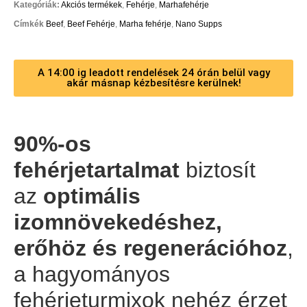
Kategóriák:
Akciós termékek
,
Fehérje
,
Marhafehérje
Címkék
Beef
,
Beef Fehérje
,
Marha fehérje
,
Nano Supps
A 14:00 ig leadott rendelések 24 órán belül vagy
akár másnap kézbesítésre kerülnek!
90%-os
fehérjetartalmat
biztosít
az
optimális
izomnövekedéshez,
erőhöz és regenerációhoz
,
a hagyományos
fehérjeturmixok nehéz érzet