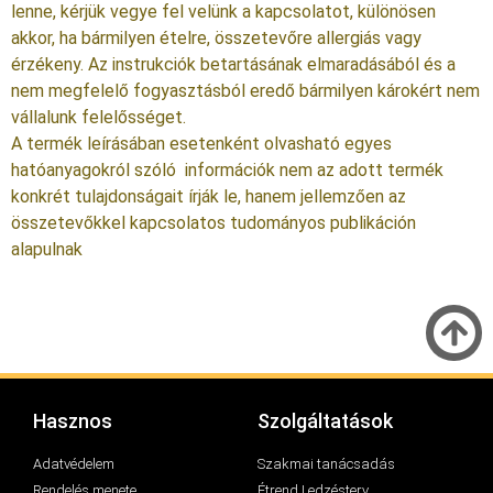
lenne, kérjük vegye fel velünk a kapcsolatot, különösen
akkor, ha bármilyen ételre, összetevőre allergiás vagy
érzékeny. Az instrukciók betartásának elmaradásából és a
nem megfelelő fogyasztásból eredő bármilyen károkért nem
vállalunk felelősséget.
A termék leírásában esetenként olvasható egyes
hatóanyagokról szóló információk nem az adott termék
konkrét tulajdonságait írják le, hanem jellemzően az
összetevőkkel kapcsolatos tudományos publikáción
alapulnak
Hasznos
Szolgáltatások
Adatvédelem
Szakmai tanácsadás
Rendelés menete
Étrend | edzésterv