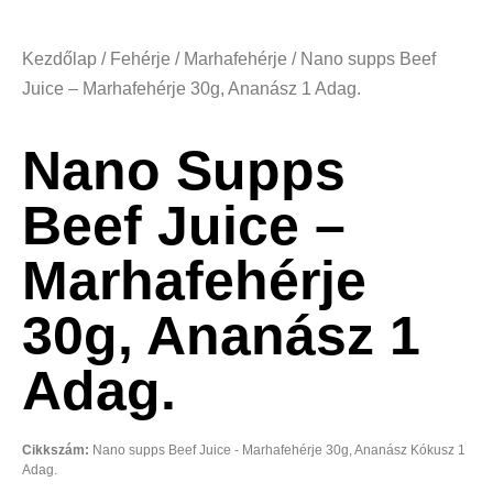
Kezdőlap
/
Fehérje
/
Marhafehérje
/ Nano supps Beef
Juice – Marhafehérje 30g, Ananász 1 Adag.
Nano Supps
Beef Juice –
Marhafehérje
30g, Ananász 1
Adag.
Cikkszám:
Nano supps Beef Juice - Marhafehérje 30g, Ananász Kókusz 1
Adag.