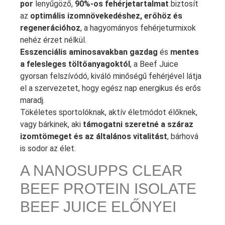
por
lenyűgöző,
90%-os fehérjetartalmat
biztosít
az
optimális izomnövekedéshez, erőhöz és
regenerációhoz
, a hagyományos fehérjeturmixok
nehéz érzet nélkül.
Esszenciális aminosavakban gazdag
és
mentes
a felesleges töltőanyagoktól
, a Beef Juice
gyorsan felszívódó, kiváló minőségű fehérjével látja
el a szervezetet, hogy egész nap energikus és erős
maradj.
Tökéletes sportolóknak, aktív életmódot élőknek,
vagy bárkinek, aki
támogatni szeretné a száraz
izomtömeget és az általános vitalitást
, bárhová
is sodor az élet.
A NANOSUPPS CLEAR
BEEF PROTEIN ISOLATE
BEEF JUICE ELŐNYEI