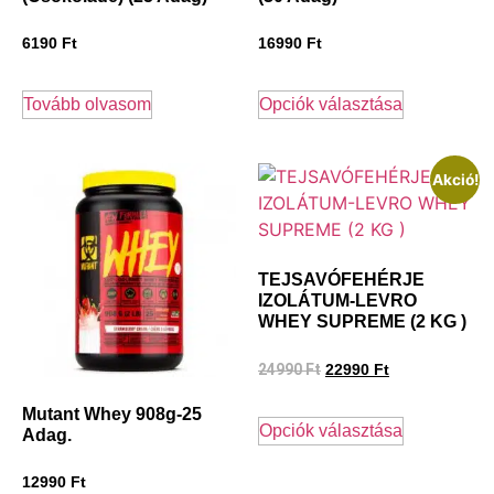
6190
Ft
16990
Ft
Tovább olvasom
Opciók választása
Akció!
TEJSAVÓFEHÉRJE
IZOLÁTUM-LEVRO
WHEY SUPREME (2 KG )
24990
Ft
22990
Ft
Mutant Whey 908g-25
Opciók választása
Adag.
12990
Ft