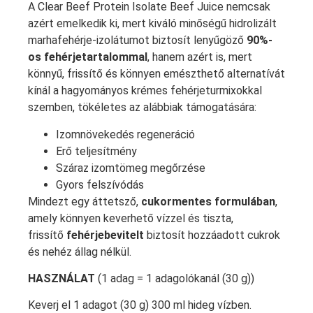
A Clear Beef Protein Isolate Beef Juice nemcsak
azért emelkedik ki, mert kiváló minőségű hidrolizált
marhafehérje-izolátumot biztosít lenyűgöző
90%-
os fehérjetartalommal
, hanem azért is, mert
könnyű, frissítő és könnyen emészthető alternatívát
kínál a hagyományos krémes fehérjeturmixokkal
szemben, tökéletes az alábbiak támogatására:
Izomnövekedés regeneráció
Erő teljesítmény
Száraz izomtömeg megőrzése
Gyors felszívódás
Mindezt egy áttetsző,
cukormentes formulában
,
amely könnyen keverhető vízzel és tiszta,
frissítő
fehérjebevitelt
biztosít hozzáadott cukrok
és nehéz állag nélkül.
HASZNÁLAT
(1 adag = 1 adagolókanál (30 g))
Keverj el 1 adagot (30 g) 300 ml hideg vízben.