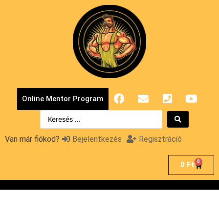
Online Mentor Program
Van már fiókod?
Bejelentkezés
Regisztráció
0
0
Ft