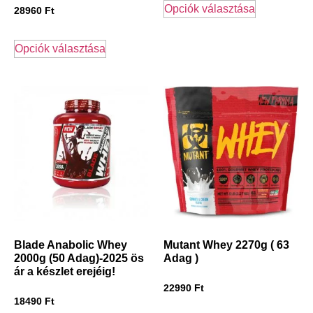
Opciók választása
28960
Ft
Opciók választása
Blade Anabolic Whey
Mutant Whey 2270g ( 63
2000g (50 Adag)-2025 ös
Adag )
ár a készlet erejéig!
22990
Ft
18490
Ft