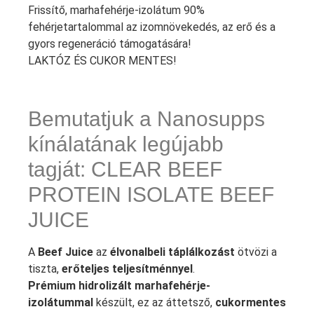
Frissítő, marhafehérje-izolátum 90%
fehérjetartalommal az izomnövekedés, az erő és a
gyors regeneráció támogatására!
LAKTÓZ ÉS CUKOR MENTES!
Bemutatjuk a Nanosupps
kínálatának legújabb
tagját: CLEAR BEEF
PROTEIN ISOLATE BEEF
JUICE
A
Beef Juice
az
élvonalbeli táplálkozást
ötvözi a
tiszta,
erőteljes teljesítménnyel
.
Prémium hidrolizált marhafehérje-
izolátummal
készült, ez az áttetsző,
cukormentes