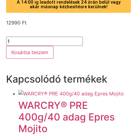
A 14:00 ig leadott rendelések 24 órán belül vagy
akár másnap kézbesítésre kerülnek!
12990
Ft
Kosárba teszem
Kapcsolódó termékek
WARCRY® PRE
400g/40 adag Epres
Mojito