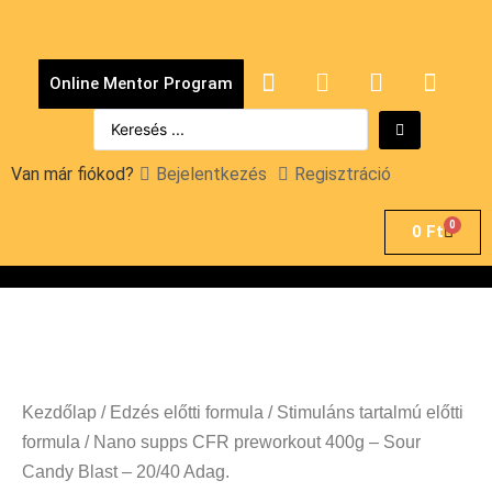
Online Mentor Program
Van már fiókod?
Bejelentkezés
Regisztráció
0
0
Ft
Kezdőlap
/
Edzés előtti formula
/
Stimuláns tartalmú előtti
formula
/ Nano supps CFR preworkout 400g – Sour
Candy Blast – 20/40 Adag.