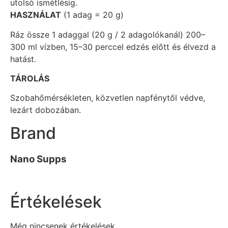
utolsó ismétlésig.
HASZNÁLAT
(1 adag = 20 g)
Ráz össze 1 adaggal (20 g / 2 adagolókanál) 200–
300 ml vízben, 15–30 perccel edzés előtt és élvezd a
hatást.
TÁROLÁS
Szobahőmérsékleten, közvetlen napfénytől védve,
lezárt dobozában.
Brand
Nano Supps
Értékelések
Még nincsenek értékelések.