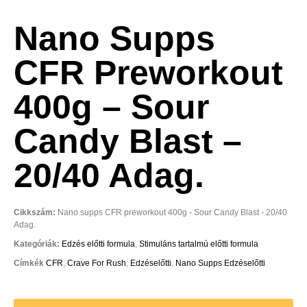
Nano Supps
CFR Preworkout
400g – Sour
Candy Blast –
20/40 Adag.
Cikkszám:
Nano supps CFR preworkout 400g - Sour Candy Blast - 20/40
Adag.
Kategóriák:
Edzés előtti formula
,
Stimuláns tartalmú előtti formula
Címkék
CFR
,
Crave For Rush
,
Edzéselőtti
,
Nano Supps Edzéselőtti