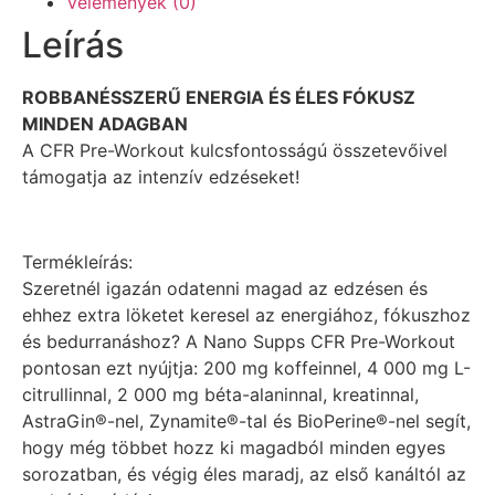
Vélemények (0)
Leírás
ROBBANÉSSZERŰ ENERGIA ÉS ÉLES FÓKUSZ
MINDEN ADAGBAN
A CFR Pre-Workout kulcsfontosságú összetevőivel
támogatja az intenzív edzéseket!
Termékleírás:
Szeretnél igazán odatenni magad az edzésen és
ehhez extra löketet keresel az energiához, fókuszhoz
és bedurranáshoz? A Nano Supps CFR Pre-Workout
pontosan ezt nyújtja: 200 mg koffeinnel, 4 000 mg L-
citrullinnal, 2 000 mg béta-alaninnal, kreatinnal,
AstraGin®-nel, Zynamite®-tal és BioPerine®-nel segít,
hogy még többet hozz ki magadból minden egyes
sorozatban, és végig éles maradj, az első kanáltól az