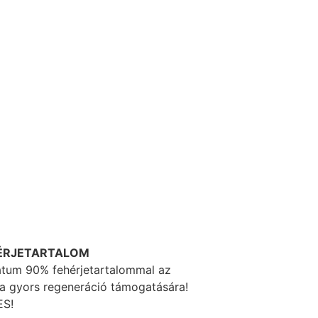
HÉRJETARTALOM
látum 90% fehérjetartalommal az
a gyors regeneráció támogatására!
S!