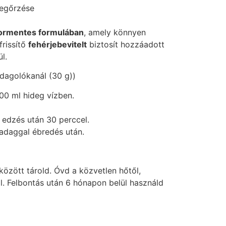
egőrzése
ormentes formulában
, amely könnyen
frissítő
fehérjebevitelt
biztosít hozzáadott
l.
dagolókanál (30 g))
300 ml hideg vízben.
edzés után 30 perccel.
adaggal ébredés után.
özött tárold. Óvd a közvetlen hőtől,
l. Felbontás után 6 hónapon belül használd