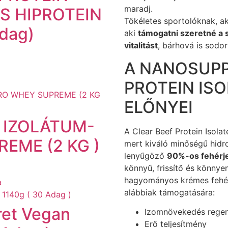
maradj.
S HIPROTEIN
Tökéletes sportolóknak, ak
dag)
aki
támogatni szeretné a 
vitalitást
, bárhová is sodor
A NANOSUPP
PROTEIN ISO
ELŐNYEI
 IZOLÁTUM-
A Clear Beef Protein Isola
EME (2 KG )
mert kiváló minőségű hidro
lenyűgöző
90%-os fehérj
könnyű, frissítő és könnye
hagyományos krémes fehér
a
alábbiak támogatására:
ret Vegan
Izomnövekedés regen
Erő teljesítmény