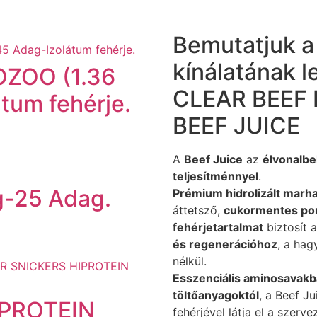
Bemutatjuk 
kínálatának l
ZOO (1.36
CLEAR BEEF 
tum fehérje.
BEEF JUICE
A
Beef Juice
az
élvonalbel
teljesítménnyel
.
-25 Adag.
Prémium hidrolizált marh
áttetsző,
cukormentes po
fehérjetartalmat
biztosít 
és regenerációhoz
, a ha
nélkül.
Esszenciális aminosavak
töltőanyagoktól
, a Beef J
PROTEIN
fehérjével látja el a szerv