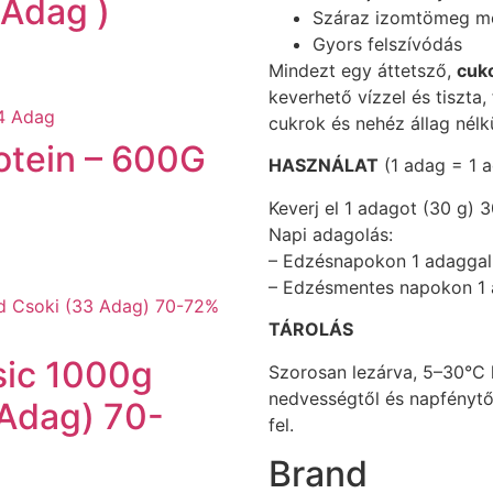
 Adag )
Száraz izomtömeg m
Gyors felszívódás
Mindezt egy áttetsző,
cuk
keverhető vízzel és tiszta, 
cukrok és nehéz állag nélkü
otein – 600G
HASZNÁLAT
(1 adag = 1 a
Keverj el 1 adagot (30 g) 
Napi adagolás:
– Edzésnapokon 1 adaggal 
– Edzésmentes napokon 1 
TÁROLÁS
ic 1000g
Szorosan lezárva, 5–30°C k
nedvességtől és napfénytő
 Adag) 70-
fel.
Brand