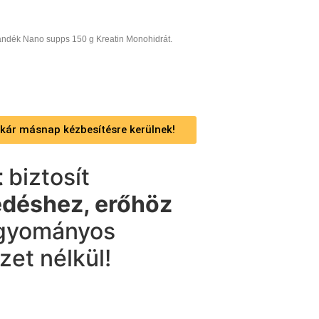
ndék Nano supps 150 g Kreatin Monohidrát.
 akár másnap kézbesítésre kerülnek!
t
biztosít
edéshez, erőhöz
agyományos
zet nélkül!