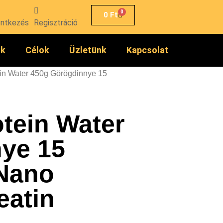
0
0
Ft
entkezés
Regisztráció
ók
Célok
Üzletünk
Kapcsolat
in Water 450g Görögdinnye 15
tein Water
ye 15
Nano
eatin