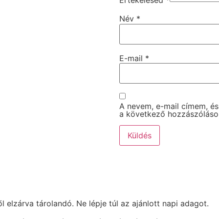
Név
*
E-mail
*
A nevem, e-mail címem, é
a következő hozzászólás
elzárva tárolandó. Ne lépje túl az ajánlott napi adagot.