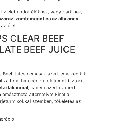
tív életmódot élőknek, vagy bárkinek,
száraz izomtömeget és az általános
 az élet.
S CLEAR BEEF
LATE BEEF JUICE
te Beef Juice nemcsak azért emelkedik ki,
lizált marhafehérje-izolátumot biztosít
etartalommal
, hanem azért is, mert
n emészthető alternatívát kínál a
jeturmixokkal szemben, tökéletes az
eráció