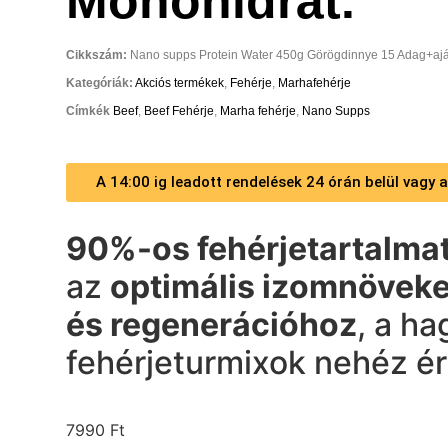
Monohidrát.
Cikkszám:
Nano supps Protein Water 450g Görögdinnye 15 Adag+ajá
Kategóriák:
Akciós termékek
,
Fehérje
,
Marhafehérje
Címkék
Beef
,
Beef Fehérje
,
Marha fehérje
,
Nano Supps
A 14:00 ig leadott rendelések 24 órán belül vagy
90%-os fehérjetartalma
az
optimális izomnövek
és regenerációhoz
, a h
fehérjeturmixok nehéz ér
7990
Ft