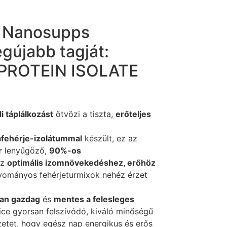
a Nanosupps
egújabb tagját:
PROTEIN ISOLATE
i táplálkozást
ötvözi a tiszta,
erőteljes
afehérje-izolátummal
készült, ez az
r
lenyűgöző,
90%-os
az
optimális izomnövekedéshez, erőhöz
gyományos fehérjeturmixok nehéz érzet
ban gazdag
és
mentes a felesleges
uice gyorsan felszívódó, kiváló minőségű
ezetet, hogy egész nap energikus és erős