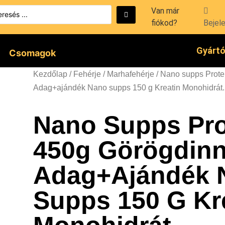
Van már
fiókod?
Bejel
Gyárt
Csomagok
Kezdőlap
/
Fehérje
/
Marhafehérje
/ Nano supps Prote
Adag+ajándék Nano supps 150 g Kreatin Monohidrát.
Nano Supps Pro
450g Görögdinn
Adag+ajándék 
Supps 150 G Kr