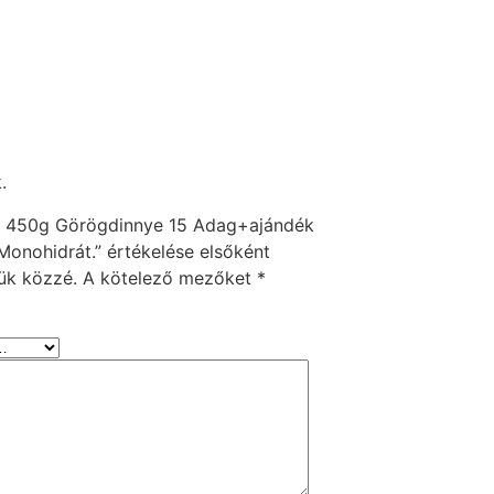
.
r 450g Görögdinnye 15 Adag+ajándék
Monohidrát.” értékelése elsőként
ük közzé.
A kötelező mezőket
*