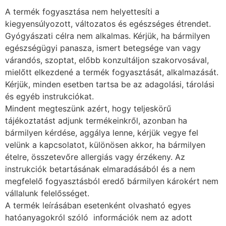
A termék fogyasztása nem helyettesíti a
kiegyensúlyozott, változatos és egészséges étrendet.
Gyógyászati célra nem alkalmas. Kérjük, ha bármilyen
egészségügyi panasza, ismert betegsége van vagy
várandós, szoptat, előbb konzultáljon szakorvosával,
mielőtt elkezdené a termék fogyasztását, alkalmazását.
Kérjük, minden esetben tartsa be az adagolási, tárolási
és egyéb instrukciókat.
Mindent megteszünk azért, hogy teljeskörű
tájékoztatást adjunk termékeinkről, azonban ha
bármilyen kérdése, aggálya lenne, kérjük vegye fel
velünk a kapcsolatot, különösen akkor, ha bármilyen
ételre, összetevőre allergiás vagy érzékeny. Az
instrukciók betartásának elmaradásából és a nem
megfelelő fogyasztásból eredő bármilyen károkért nem
vállalunk felelősséget.
A termék leírásában esetenként olvasható egyes
hatóanyagokról szóló információk nem az adott