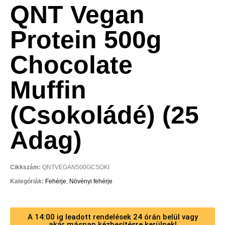
QNT Vegan
Protein 500g
Chocolate
Muffin
(Csokoládé) (25
Adag)
Cikkszám:
QNTVEGAN500GCSOKI
Kategóriák:
Fehérje
,
Növényi fehérje
A 14:00 ig leadott rendelések 24 órán belül vagy
akár másnap kézbesítésre kerülnek!