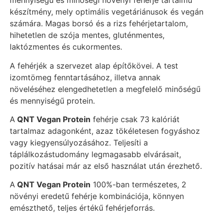
mennyiségű és minőségi növényi fehérje tartalmú
készítmény, mely optimális vegetáriánusok és vegán
számára. Magas borsó és a rizs fehérjetartalom,
hihetetlen de szója mentes, gluténmentes,
laktózmentes és cukormentes.
A fehérjék a szervezet alap építőkövei. A test
izomtömeg fenntartásához, illetva annak
növeléséhez elengedhetetlen a megfelelő minőségű
és mennyiségű protein.
A
QNT Vegan Protein
fehérje csak 73 kalóriát
tartalmaz adagonként, azaz tökéletesen fogyáshoz
vagy kiegyensúlyozásához. Teljesíti a
táplálkozástudomány legmagasabb elvárásait,
pozitív hatásai már az első használat után érezhető.
A
QNT Vegan Protein
100%-ban természetes, 2
növényi eredetű fehérje kombinációja, könnyen
emészthető, teljes értékű fehérjeforrás.