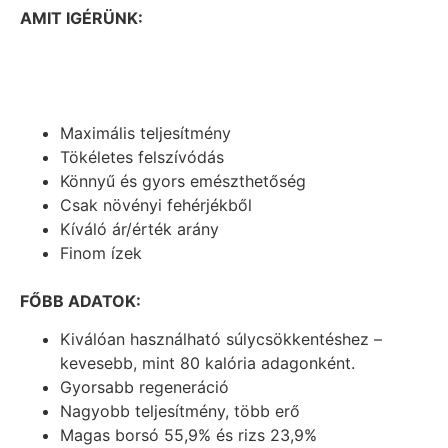
AMIT IGÉRÜNK:
Maximális teljesítmény
Tökéletes felszívódás
Könnyű és gyors emészthetőség
Csak növényi fehérjékből
Kíváló ár/érték arány
Finom ízek
FŐBB ADATOK:
Kiválóan használható súlycsökkentéshez –
kevesebb, mint 80 kalória adagonként.
Gyorsabb regeneráció
Nagyobb teljesítmény, több erő
Magas borsó 55,9% és rizs 23,9%