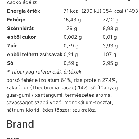
csokoládé íz
Energia érték
71 kcal (299 kJ)
354 kcal (1493
Fehérje
15,43 g
77,12 g
Szénhidrát
1,79 g
8,93 g
ebből cukor
0,002 g
0,01 g
Zsír
0,79 g
3,93 g
ebből telített zsírsavak
0,21 g
1,07 g
Só
0,59 g
2,95 g
* Tápanyag referenciák értékek
borsó fehérje izolátum 64%, rizs protein 27,4%,
kakaópor (Theobroma cacao) 14%, sűrítőanyag:
guar-gumi / xantángumi, természetes aroma,
savasságot szabályozó: monokálium-foszfát,
nátrium-klorid, édesítőszer: szukralóz.
Brand