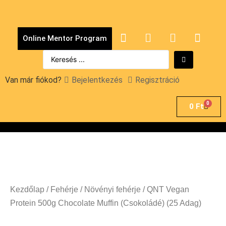
Online Mentor Program
Van már fiókod?
Bejelentkezés
Regisztráció
0
0
Ft
Kezdőlap
/
Fehérje
/
Növényi fehérje
/ QNT Vegan
Protein 500g Chocolate Muffin (Csokoládé) (25 Adag)