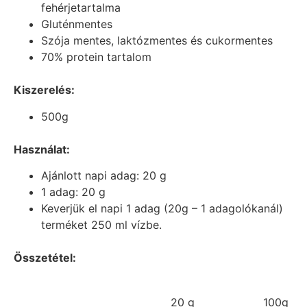
fehérjetartalma
Gluténmentes
Szója mentes, laktózmentes és cukormentes
70% protein tartalom
Kiszerelés:
500g
Használat:
Ajánlott napi adag: 20 g
1 adag: 20 g
Keverjük el napi 1 adag (20g – 1 adagolókanál)
terméket 250 ml vízbe.
Összetétel:
20 g
100g