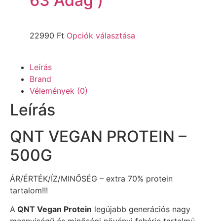
63 Adag )
22990
Ft
Opciók választása
Leírás
Brand
Vélemények (0)
Leírás
QNT VEGAN PROTEIN –
500G
ÁR/ÉRTÉK/ÍZ/MINŐSÉG – extra 70% protein
tartalom!!!
A
QNT Vegan Protein
legújabb generációs nagy