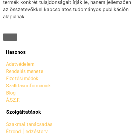
termék konkrét tulajdonságait írják le, hanem jellemzően
az összetevőkkel kapcsolatos tudományos publikáción
alapulnak
Hasznos
Adatvédelem
Rendelés menete
Fizetési módok
Szállítási információk
Blog
Á.SZ.F.
Szolgáltatások
Szakmai tanácsadás
Étrend | edzésterv