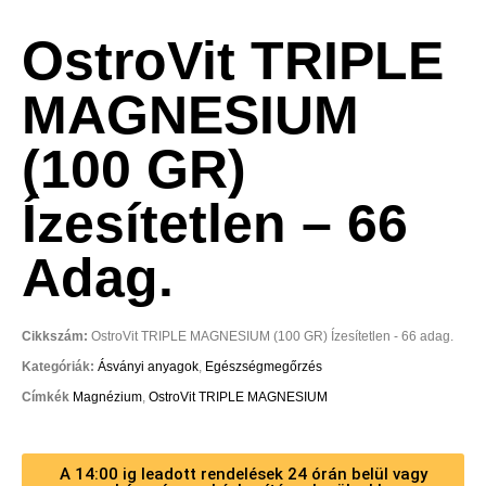
OstroVit TRIPLE
MAGNESIUM
(100 GR)
Ízesítetlen – 66
Adag.
Cikkszám:
OstroVit TRIPLE MAGNESIUM (100 GR) Ízesítetlen - 66 adag.
Kategóriák:
Ásványi anyagok
,
Egészségmegőrzés
Címkék
Magnézium
,
OstroVit TRIPLE MAGNESIUM
A 14:00 ig leadott rendelések 24 órán belül vagy