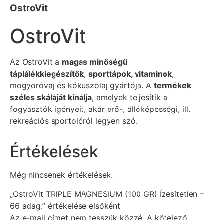
OstroVit
OstroVit
Az OstroVit a
magas minőségű
táplálékkiegészítők
,
sporttápok, vitaminok
,
mogyoróvaj és kókuszolaj gyártója. A
termékek
széles skáláját kínálja
, amelyek teljesítik a
fogyasztók igényeit, akár erő-, állóképességi, ill.
rekreációs sportolóról legyen szó.
Értékelések
Még nincsenek értékelések.
„OstroVit TRIPLE MAGNESIUM (100 GR) Ízesítetlen –
66 adag.” értékelése elsőként
Az e-mail címet nem tesszük közzé.
A kötelező