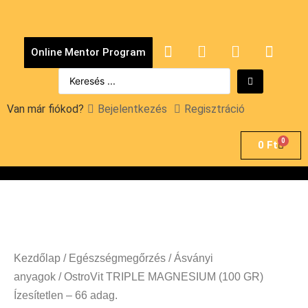
Online Mentor Program
Van már fiókod?
Bejelentkezés
Regisztráció
0
0
Ft
Kezdőlap
/
Egészségmegőrzés
/
Ásványi
anyagok
/ OstroVit TRIPLE MAGNESIUM (100 GR)
Ízesítetlen – 66 adag.