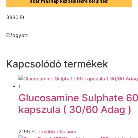
akár másnap kézbesítésre kerülnek!
3990
Ft
Elfogyott
Kapcsolódó termékek
Glucosamine Sulphate 6
kapszula ( 30/60 Adag )
2190
Ft
Tovább olvasom