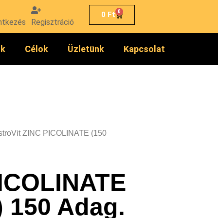
0
0
Ft
ntkezés
Regisztráció
ók
Célok
Üzletünk
Kapcsolat
stroVit ZINC PICOLINATE (150
PICOLINATE
 150 Adag.