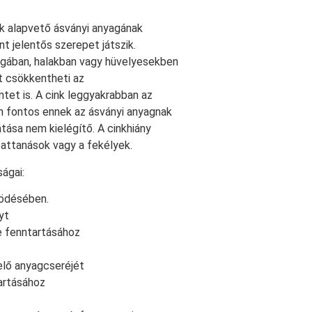
ik alapvető ásványi anyagának
 jelentős szerepet játszik.
igában, halakban vagy hüvelyesekben
nt csökkentheti az
tet is. A cink leggyakrabban az
an fontos ennek az ásványi anyagnak
átása nem kielégítő. A cinkhiány
pattanások vagy a fekélyek.
ágai:
ödésében.
yt
e fenntartásához
elő anyagcseréjét
artásához