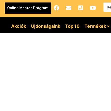
Online Mentor Program
Akciók
Újdonságaink
Top 10
Termékek