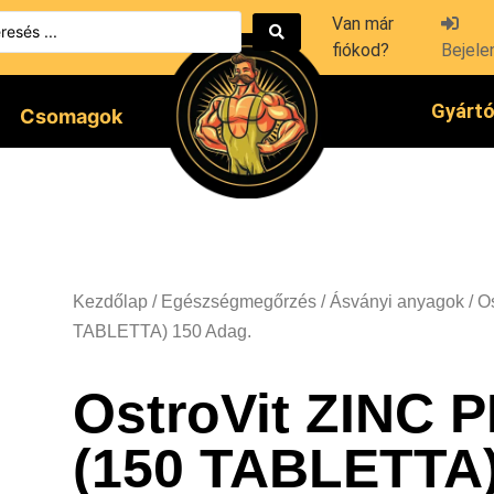
Van már
fiókod?
Bejele
Gyárt
Csomagok
Kezdőlap
/
Egészségmegőrzés
/
Ásványi anyagok
/ O
TABLETTA) 150 Adag.
OstroVit ZINC 
(150 TABLETTA)