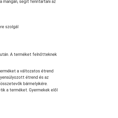
a mangán, segít fenntartani az
re szolgál
 után. A terméket felnőtteknek
a terméket a változatos étrend
egyensúlyozott étrend és az
 összetevők bármelyikére.
tik a terméket. Gyermekek elől