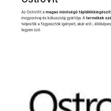
Az OstroVit a
magas minőségű táplálékkiegészí
mogyoróvaj és kókuszolaj gyártója. A
termékek szél
teljesítik a fogyasztók igényeit, akár erő-, állóképess
legyen szó.