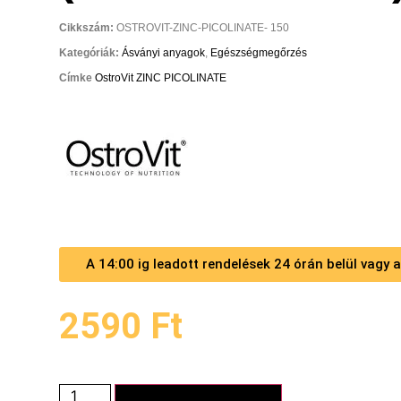
Cikkszám:
OSTROVIT-ZINC-PICOLINATE- 150
Kategóriák:
Ásványi anyagok
,
Egészségmegőrzés
Címke
OstroVit ZINC PICOLINATE
A 14:00 ig leadott rendelések 24 órán belül vagy
2590
Ft