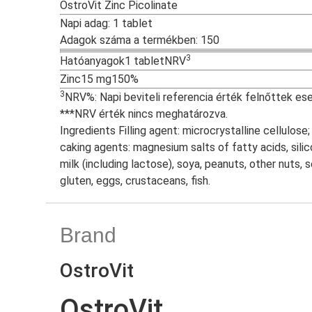
OstroVit Zinc Picolinate
Napi adag:
1 tablet
Adagok száma a termékben:
150
3
Hatóanyagok
1 tablet
NRV
Zinc
15 mg
150%
3
NRV%: Napi beviteli referencia érték felnőttek es
***NRV érték nincs meghatározva.
Ingredients Filling agent: microcrystalline cellulose; 
caking agents: magnesium salts of fatty acids, sili
milk (including lactose), soya, peanuts, other nuts,
gluten, eggs, crustaceans, fish.
Brand
OstroVit
OstroVit