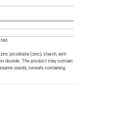
etén.
zinc picolinate (zinc), starch, anti-
con dioxide. The product may contain
 sesame seeds, cereals containing