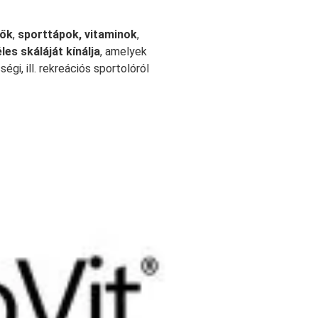
tők
,
sporttápok, vitaminok
,
es skáláját kínálja
, amelyek
égi, ill. rekreációs sportolóról