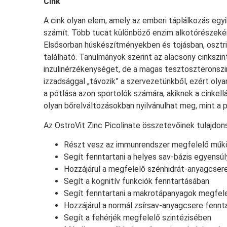
Cink
A cink olyan elem, amely az emberi táplálkozás egy
számít. Több tucat különböző enzim alkotórészeként
Elsősorban húskészítményekben és tojásban, osztr
található. Tanulmányok szerint az alacsony cinkszi
inzulinérzékenységet, de a magas tesztoszteronszin
izzadsággal „távozik” a szervezetünkből, ezért oly
a pótlása azon sportolók számára, akiknek a cinkell
olyan bőrelváltozásokban nyilvánulhat meg, mint a 
Az OstroVit Zinc Picolinate összetevőinek tulajdons
Részt vesz az immunrendszer megfelelő műk
Segít fenntartani a helyes sav-bázis egyensúl
Hozzájárul a megfelelő szénhidrát-anyagcser
Segít a kognitív funkciók fenntartásában
Segít fenntartani a makrotápanyagok megfel
Hozzájárul a normál zsírsav-anyagcsere fennt
Segít a fehérjék megfelelő szintézisében