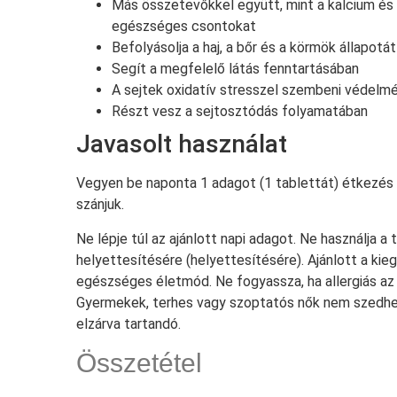
Más összetevőkkel együtt, mint a kalcium és 
egészséges csontokat
Befolyásolja a haj, a bőr és a körmök állapotát
Segít a megfelelő látás fenntartásában
A sejtek oxidatív stresszel szembeni védelmé
Részt vesz a sejtosztódás folyamatában
Javasolt használat
Vegyen be naponta 1 adagot (1 tablettát) étkezés
szánjuk.
Ne lépje túl az ajánlott napi adagot. Ne használja 
helyettesítésére (helyettesítésére). Ajánlott a ki
egészséges életmód. Ne fogyassza, ha allergiás az
Gyermekek, terhes vagy szoptatós nők nem szedhe
elzárva tartandó.
Összetétel