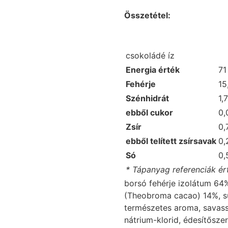
Összetétel:
csokoládé íz
Energia érték
71
Fehérje
15
Szénhidrát
1,
ebből cukor
0,
Zsír
0,
ebből telített zsírsavak
0,
Só
0,
* Tápanyag referenciák ér
borsó fehérje izolátum 64%
(Theobroma cacao) 14%, sű
természetes aroma, savas
nátrium-klorid, édesítőszer