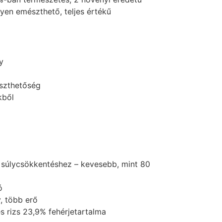
yen emészthető, teljes értékű
y
szthetőség
kből
 súlycsökkentéshez – kevesebb, mint 80
ó
, több erő
 rizs 23,9% fehérjetartalma