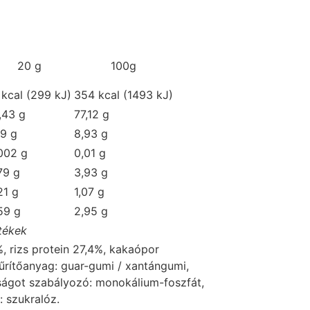
20 g
100g
 kcal (299 kJ)
354 kcal (1493 kJ)
,43 g
77,12 g
79 g
8,93 g
002 g
0,01 g
79 g
3,93 g
21 g
1,07 g
59 g
2,95 g
tékek
, rizs protein 27,4%, kakaópor
rítőanyag: guar-gumi / xantángumi,
ságot szabályozó: monokálium-foszfát,
: szukralóz.