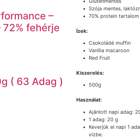
Gluténmentes
Szója mentes, laktó
formance –
70% protein tartalom
 72% fehérje
Ízek:
Csokoládé muffin
Vanília macaroon
Red Fruit
Kiszerelés:
g ( 63 Adag )
500g
Használat:
Ajánlott napi adag: 2
1 adag: 20 g
Keverjük el napi 1 ad
vízbe.