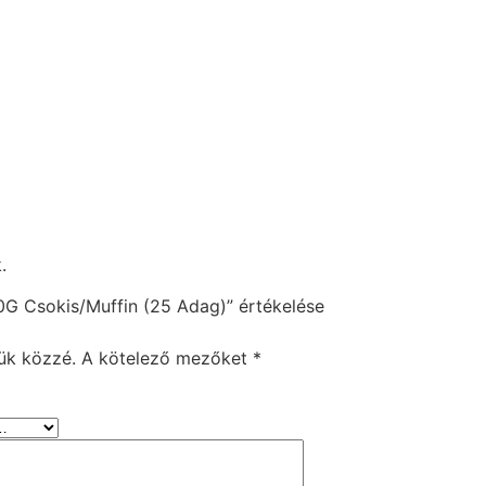
.
 Csokis/Muffin (25 Adag)” értékelése
ük közzé.
A kötelező mezőket
*