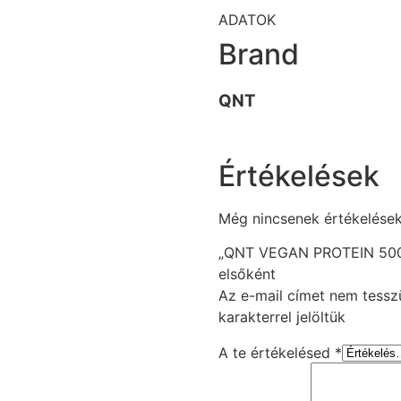
ADATOK
Brand
QNT
Értékelések
Még nincsenek értékelések
„QNT VEGAN PROTEIN 500G
elsőként
Az e-mail címet nem tessz
karakterrel jelöltük
A te értékelésed
*