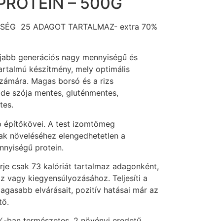
PROTEIN – 500G
ŐSÉG 25 ADAGOT TARTALMAZ- extra 70%
jabb generációs nagy mennyiségű és
artalmú készítmény, mely optimális
zámára. Magas borsó és a rizs
n de szója mentes, gluténmentes,
tes.
p építőkövei. A test izomtömeg
nak növeléséhez elengedhetetlen a
nyiségű protein.
rje csak 73 kalóriát tartalmaz adagonként,
z vagy kiegyensúlyozásához. Teljesíti a
gasabb elvárásait, pozitív hatásai már az
tő.
-ban természetes, 2 növényi eredetű