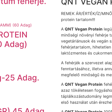
tum fehérje.
QNT VEGAN 
REMEK ÁR/ÉRTÉK/ÍZ/MIN
protein tartalom!!!
A
QNT Vegan Protein
legú
ROTEIN
minőségi növényi fehérje t
vegetáriánusok és vegán s
0 Adag)
fehérjetartalom, hihetetle
laktózmentes és cukormen
A fehérjék a szervezet ala
fenntartásához, illetva an
megfelelő minőségű és men
-25 Adag.
A
QNT Vegan Protein
fehé
azaz tökéletesen fogyásho
táplálkozástudomány legma
első használat után érezhe
R) 45 Adag.
A
QNT Vegan Protein
100%