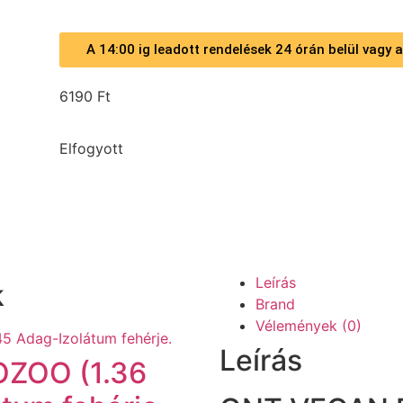
A 14:00 ig leadott rendelések 24 órán belül vagy
6190
Ft
Elfogyott
Leírás
k
Brand
Vélemények (0)
Leírás
ZOO (1.36