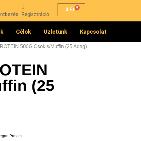
0
0
Ft
entkezés
Regisztráció
ók
Célok
Üzletünk
Kapcsolat
OTEIN 500G Csokis/Muffin (25 Adag)
OTEIN
fin (25
egan Protein