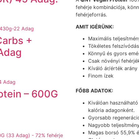
fehérje kombinációja, könn
fehérjeforrás.
AMIT IGÉRÜNK:
Carbs +
Maximális teljesítmén
Tökéletes felszívódás
 Adag
Könnyű és gyors emé
Csak növényi fehérjé
Kíváló ár/érték arány
Finom ízek
FŐBB ADATOK:
otein – 600G
Kiválóan használható
kalória adagonként.
Gyorsabb regeneráci
Nagyobb teljesítmény
Magas borsó 55,9% és