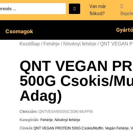
Van már
fiókod?
Bejel
Gyárt
Csomagok
Kezdőlap
/
Fehérje
/
Növényi fehérje
/ QNT VEGAN PR
QNT VEGAN PR
500G Csokis/Muf
Adag)
Cikkszám:
QNTVEGAN500GCSOKI-MUFFIN
Kategóriák:
Fehérje
,
Növényi fehérje
Címkék
QNT VEGAN PROTEIN 500G Csokis/Muffin
,
Vegán Fehérje
,
V