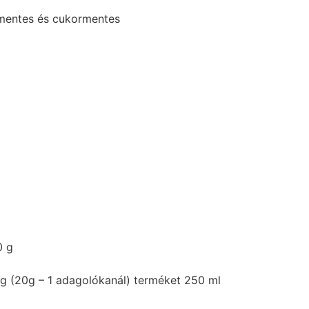
zmentes és cukormentes
0 g
ag (20g – 1 adagolókanál) terméket 250 ml