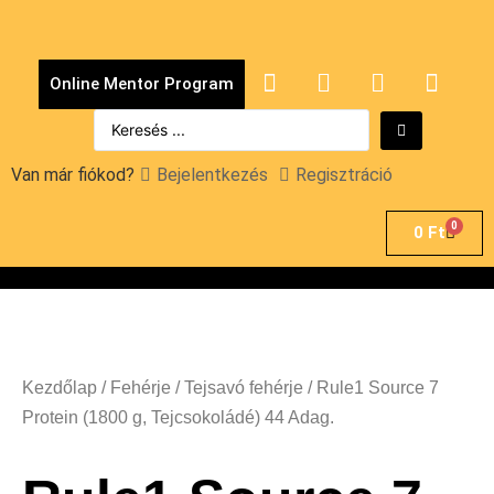
Online Mentor Program
Van már fiókod?
Bejelentkezés
Regisztráció
0
0
Ft
Kezdőlap
/
Fehérje
/
Tejsavó fehérje
/ Rule1 Source 7
Protein (1800 g, Tejcsokoládé) 44 Adag.