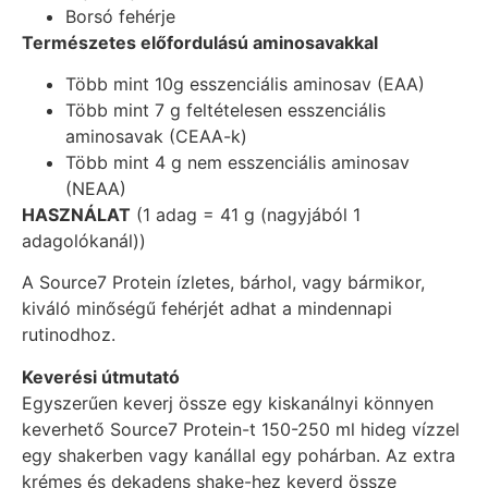
Borsó fehérje
Természetes előfordulású aminosavakkal
Több mint 10g esszenciális aminosav (EAA)
Több mint 7 g feltételesen esszenciális
aminosavak (CEAA-k)
Több mint 4 g nem esszenciális aminosav
(NEAA)
HASZNÁLAT
(1 adag = 41 g (nagyjából 1
adagolókanál))
A Source7 Protein ízletes, bárhol, vagy bármikor,
kiváló minőségű fehérjét adhat a mindennapi
rutinodhoz.
Keverési útmutató
Egyszerűen keverj össze egy kiskanálnyi könnyen
keverhető Source7 Protein-t 150-250 ml hideg vízzel
egy shakerben vagy kanállal egy pohárban. Az extra
krémes és dekadens shake-hez keverd össze