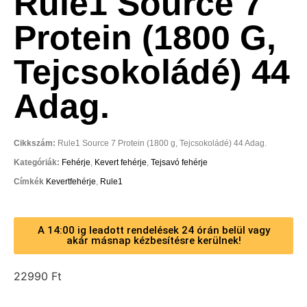
Rule1 Source 7
Protein (1800 G,
Tejcsokoládé) 44
Adag.
Cikkszám:
Rule1 Source 7 Protein (1800 g, Tejcsokoládé) 44 Adag.
Kategóriák:
Fehérje
,
Kevert fehérje
,
Tejsavó fehérje
Címkék
Kevertfehérje
,
Rule1
A 14:00 ig leadott rendelések 24 órán belül vagy
akár másnap kézbesítésre kerülnek!
22990
Ft