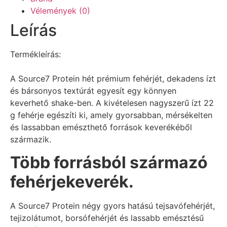
Vélemények (0)
Leírás
Termékleírás:
A Source7 Protein hét prémium fehérjét, dekadens ízt
és bársonyos textúrát egyesít egy könnyen
keverhető shake-ben. A kivételesen nagyszerű ízt 22
g fehérje egészíti ki, amely gyorsabban, mérsékelten
és lassabban emészthető források keverékéből
származik.
Több forrásból származó
fehérjekeverék.
A Source7 Protein négy gyors hatású tejsavófehérjét,
tejizolátumot, borsófehérjét és lassabb emésztésű