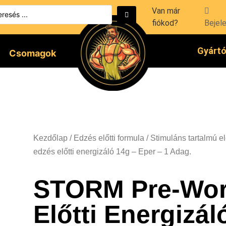
Van már
fiókod?
Bejel
Gyárt
Csomagok
Kezdőlap
/
Edzés előtti formula
/
Stimuláns tartalmú el
edzés előtti energizáló 14g – Eper – 1 Adag.
STORM Pre-Wor
Előtti Energizál