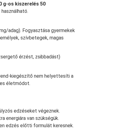
0 g-os kiszerelés 50
 használható.
mg/adag). Fogyasztása gyermekek
személyek, szívbetegek, magas
zsergető érzést, zsibbadást)
end-kiegészítő nem helyettesíti a
ges életmódot.
súlyzós edzéseket végeznek.
ra energiára van szükségük.
en edzés előtti formulát keresnek.