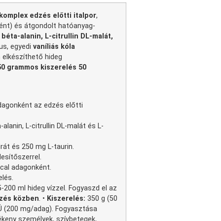
komplex edzés előtti italpor
,
nt) és átgondolt hatóanyag-
A
béta-alanin, L-citrullin DL-malát,
us, egyedi
vaníliás kóla
 elkészíthető hideg
50 grammos kiszerelés 50
agonként az edzés előtti
lanin, L-citrullin DL-malát és L-
át és 250 mg L-taurin.
desítőszerrel.
cal adagonként.
lés.
-200 ml hideg vízzel. Fogyaszd el az
zés közben
. •
Kiszerelés:
350 g (50
(200 mg/adag). Fogyasztása
ékeny személyek, szívbetegek,