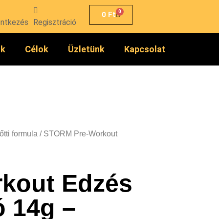
0
0
Ft
entkezés
Regisztráció
ók
Célok
Üzletünk
Kapcsolat
őtti formula
/ STORM Pre-Workout
kout Edzés
ó 14g –