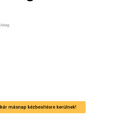
 Adag.
 akár másnap kézbesítésre kerülnek!