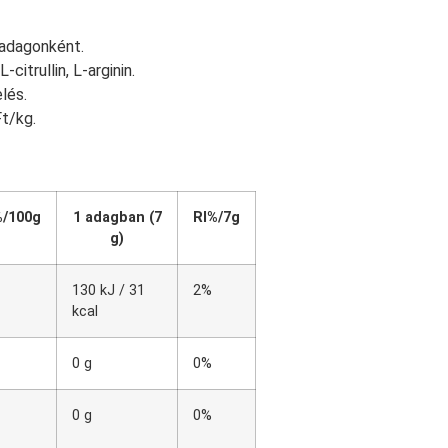
adagonként.
-citrullin, L-arginin.
lés.
Ft/kg.
%/100g
1 adagban (7
RI%/7g
g)
130 kJ / 31
2%
kcal
0 g
0%
0 g
0%