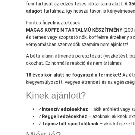
fenntartását az edzés teljes időtartama alatt. A
35
adagot
tartalmaz, így hosszú távon is kényelmesen
Fontos figyelmeztetések
MAGAS KOFFEIN TARTALMÚ KÉSZÍTMÉNY
(200 
és terhes vagy szoptató nők, koffeinre érzékeny 
vérnyomásban szenvedők számára nem ajánlott!
A béta-alanin átmeneti paresztéziát (viszketést, bi
okozhat. Ez normális reakció és nem ártalmas.
18 éves kor alatt ne fogyaszd a terméket!
Az étr
kiegyensúlyozott, vegyes étrendet és az egészsé
Kinek ajánlott?
✓
Intenzív edzésekhez
– akik erőnléti vagy 
✓
Reggeli edzésekhez
– azoknak, akiknek ext
✓
Tapasztalt sportolóknak
– akik kifejezett