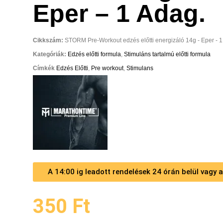
Eper – 1 Adag.
Cikkszám:
STORM Pre-Workout edzés előtti energizáló 14g - Eper - 1
Kategóriák:
Edzés előtti formula
,
Stimuláns tartalmú előtti formula
Címkék
Edzés Előtti
,
Pre workout
,
Stimulans
A 14:00 ig leadott rendelések 24 órán belül vagy
350
Ft