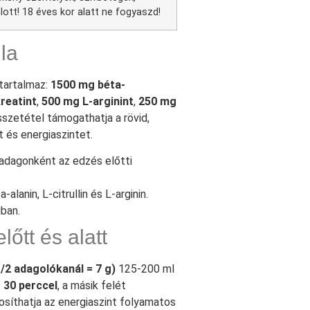
t! 18 éves kor alatt ne fogyaszd!
la
tartalmaz:
1500 mg béta-
reatint
,
500 mg L-arginint
,
250 mg
szetétel támogathatja a rövid,
 és energiaszintet.
adagonként az edzés előtti
lanin, L-citrullin és L-arginin.
ban.
őtt és alatt
/2 adagolókanál = 7 g)
125-200 ml
 30 perccel
, a másik felét
tosíthatja az energiaszint folyamatos