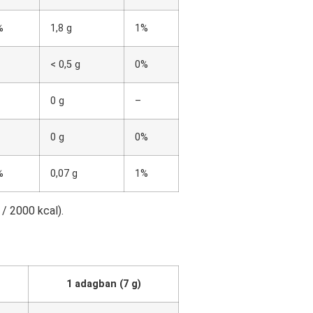
%
1,8 g
1%
< 0,5 g
0%
0 g
–
0 g
0%
%
0,07 g
1%
/ 2000 kcal).
1 adagban (7 g)