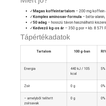
Miért jó?
✓
Magas koffeintartalom
– 200 mg koffein 
✓
Komplex aminosav-formula
– béta-alanin, L
✓
50 adag
– hosszú távon használható kiszere
✓
Kedvező kg-os ár
– 350 g por = kb. 8 571 
Tápértékadatok
Tartalom
100 g-ban
RI
Energia
440 kJ / 105
5%
kcal
Zsír
0 g
0%
– amelyből telített
0 g
0%
zsírsavak