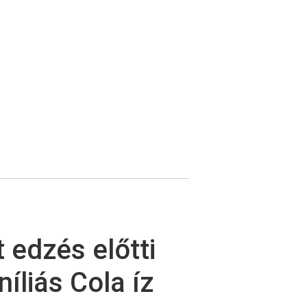
edzés előtti
íliás Cola íz