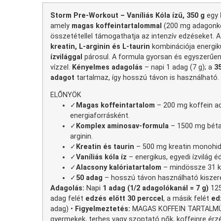
Storm Pre-Workout – Vaníliás Kóla ízű, 350 g
egy
amely
magas koffeintartalommal
(200 mg adagonké
összetétellel támogathatja az intenzív edzéseket. 
kreatin, L-arginin és L-taurin
kombinációja energik
ízvilággal
párosul. A formula gyorsan és egyszerűen
vízzel.
Kényelmes adagolás
– napi 1 adag (7 g); a
3
adagot
tartalmaz, így hosszú távon is használható.
ELŐNYÖK
✓
Magas koffeintartalom
– 200 mg koffein ad
energiaforrásként.
✓
Komplex aminosav-formula
– 1500 mg béta-a
arginin.
✓
Kreatin és taurin
– 500 mg kreatin monohidr
✓
Vaníliás kóla íz
– energikus, egyedi ízvilág é
✓
Alacsony kalóriatartalom
– mindössze 31 k
✓
50 adag
– hosszú távon használható kiszere
Adagolás:
Napi
1 adag (1/2 adagolókanál = 7 g)
125
adag felét
edzés előtt 30 perccel
, a másik felét
ed
adag) •
Figyelmeztetés:
MAGAS KOFFEIN TARTALMÚ 
gyermekek, terhes vagy szoptató nők, koffeinre érz