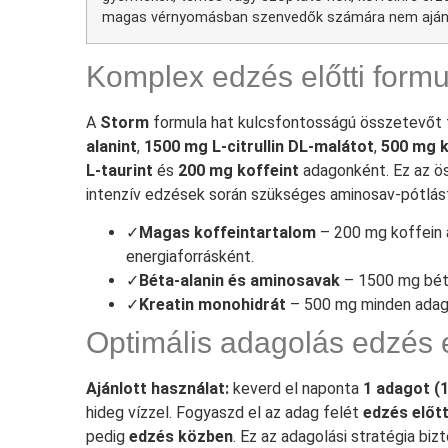
magas vérnyomásban szenvedők számára nem ajánlot
Komplex edzés előtti formu
A
Storm
formula hat kulcsfontosságú összetevőt 
alanint
,
1500 mg L-citrullin DL-malátot
,
500 mg k
L-taurint
és
200 mg koffeint
adagonként. Ez az ös
intenzív edzések során szükséges aminosav-pótlást
✓
Magas koffeintartalom
– 200 mg koffein 
energiaforrásként.
✓
Béta-alanin és aminosavak
– 1500 mg béta-a
✓
Kreatin monohidrát
– 500 mg minden adag
Optimális adagolás edzés el
Ajánlott használat:
keverd el naponta
1 adagot (1
hideg vízzel. Fogyaszd el az adag felét
edzés előtt
pedig
edzés közben
. Ez az adagolási stratégia biz