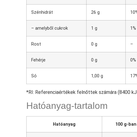
Szénhidrát
26 g
10
– amelyből cukrok
1 g
1%
Rost
0 g
–
Fehérje
0 g
0%
Só
1,00 g
17
*RI: Referenciaértékek felnőttek számára (8400 kJ 
Hatóanyag-tartalom
Hatóanyag
100 g-ban