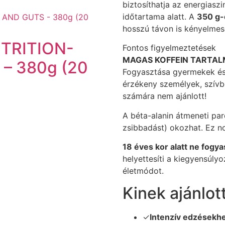
biztosíthatja az energiaszi
időtartama alatt. A
350 g-
hosszú távon is kényelmes
TRITION-
Fontos figyelmeztetések
MAGAS KOFFEIN TARTAL
– 380g (20
Fogyasztása gyermekek és 
érzékeny személyek, szív
számára nem ajánlott!
A béta-alanin átmeneti pare
zsibbadást) okozhat. Ez n
18 éves kor alatt ne fogy
helyettesíti a kiegyensúly
életmódot.
Kinek ajánlot
✓
Intenzív edzésekh