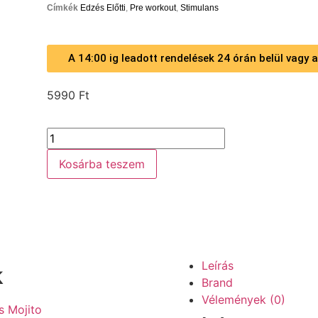
Címkék
Edzés Előtti
,
Pre workout
,
Stimulans
A 14:00 ig leadott rendelések 24 órán belül vagy
5990
Ft
Kosárba teszem
Leírás
k
Brand
Vélemények (0)