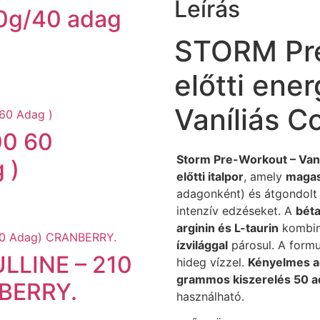
Leírás
g/40 adag
STORM Pr
előtti ene
Vaníliás Co
00 60
Storm Pre-Workout – Vaníl
 )
előtti italpor
, amely
magas
adagonként) és átgondolt 
intenzív edzéseket. A
béta
arginin és L-taurin
kombin
ízvilággal
párosul. A formu
LLINE – 210
hideg vízzel.
Kényelmes a
grammos kiszerelés 50 a
NBERRY.
használható.