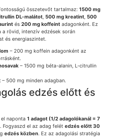
fontosságú összetevőt tartalmaz:
1500 mg
trullin DL-malátot
,
500 mg kreatint
,
500
aurint
és
200 mg koffeint
adagonként. Ez
 a rövid, intenzív edzések során
t és energiaszintet.
alom
– 200 mg koffein adagonként az
orrásként.
inosavak
– 1500 mg béta-alanin, L-citrullin
t
– 500 mg minden adagban.
golás edzés előtt és
 el naponta
1 adagot (1/2 adagolókanál = 7
. Fogyaszd el az adag felét
edzés előtt 30
ig
edzés közben
. Ez az adagolási stratégia