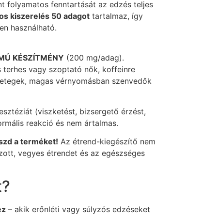
nt folyamatos fenntartását az edzés teljes
os kiszerelés 50 adagot
tartalmaz, így
en használható.
MÚ KÉSZÍTMÉNY
(200 mg/adag).
terhes vagy szoptató nők, koffeinre
betegek, magas vérnyomásban szenvedők
sztéziát (viszketést, bizsergető érzést,
ormális reakció és nem ártalmas.
aszd a terméket!
Az étrend-kiegészítő nem
ozott, vegyes étrendet és az egészséges
t?
ez
– akik erőnléti vagy súlyzós edzéseket