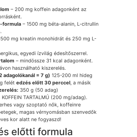
alom
– 200 mg koffein adagonként az
orrásként.
-formula
– 1500 mg béta-alanin, L-citrullin
.
500 mg kreatin monohidrát és 250 mg L-
ergikus, egyedi ízvilág édesítőszerrel.
rtalom
– mindössze 31 kcal adagonként.
ávon használható kiszerelés.
/2 adagolókanál = 7 g)
125-200 ml hideg
g felét
edzés előtt 30 perccel
, a másik
zerelés:
350 g (50 adag)
KOFFEIN TARTALMÚ (200 mg/adag).
rhes vagy szoptató nők, koffeinre
vbetegek, magas vérnyomásban szenvedők
ves kor alatt ne fogyaszd!
s előtti formula