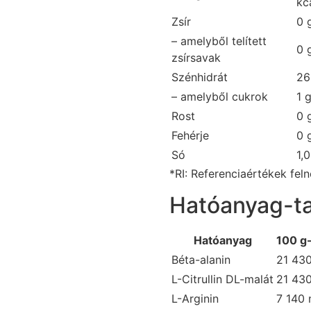
kc
Zsír
0 
– amelyből telített
0 
zsírsavak
Szénhidrát
26
– amelyből cukrok
1 
Rost
0 
Fehérje
0 
Só
1,
*RI: Referenciaértékek fel
Hatóanyag-t
Hatóanyag
100 g
Béta-alanin
21 43
L-Citrullin DL-malát
21 43
L-Arginin
7 140