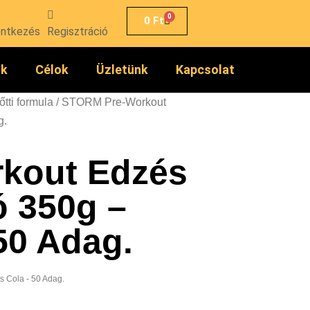
0
0
Ft
entkezés
Regisztráció
ók
Célok
Üzletünk
Kapcsolat
őtti formula
/ STORM Pre-Workout
g.
kout Edzés
ó 350g –
 50 Adag.
s Cola - 50 Adag.