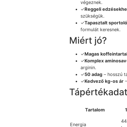
végeznek.
✓
Reggeli edzésekh
szükségük.
✓
Tapasztalt sportol
formulát keresnek.
Miért jó?
✓
Magas koffeintart
✓
Komplex aminosav
arginin.
✓
50 adag
– hosszú tá
✓
Kedvező kg-os ár
–
Tápértékada
Tartalom
44
Energia