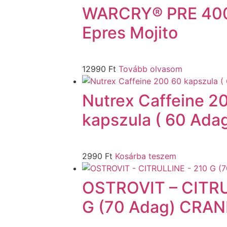
WARCRY® PRE 400
Epres Mojito
12990
Ft
Tovább olvasom
Nutrex Caffeine 2
kapszula ( 60 Adag
2990
Ft
Kosárba teszem
OSTROVIT – CITRU
G (70 Adag) CRA