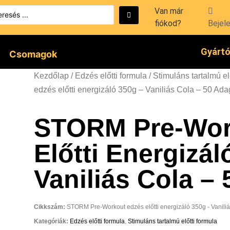
Van már
fiókod?
Bejel
Gyárt
Csomagok
Kezdőlap
/
Edzés előtti formula
/
Stimuláns tartalmú el
edzés előtti energizáló 350g – Vaniliás Cola – 50 Ada
STORM Pre-Wor
Előtti Energizál
Vaniliás Cola –
Cikkszám:
STORM Pre-Workout edzés előtti energizáló 350g - Vaniliá
Kategóriák:
Edzés előtti formula
,
Stimuláns tartalmú előtti formula