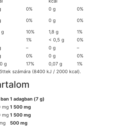
al
kcal
g
0%
0 g
0%
g
0%
0 g
0%
 g
10%
1,8 g
1%
g
1%
< 0,5 g
0%
g
–
0 g
–
g
0%
0 g
0%
00 g
17%
0,07 g
1%
nőttek számára (8400 kJ / 2000 kcal).
artalom
-ban
1 adagban (7 g)
0 mg
1 500 mg
0 mg
1 500 mg
 mg
500 mg