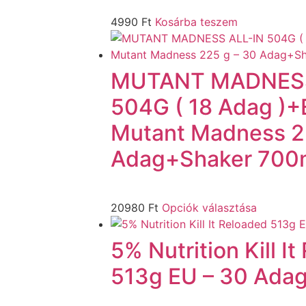
4990
Ft
Kosárba teszem
MUTANT MADNESS
504G ( 18 Adag )+E
Mutant Madness 2
Adag+Shaker 700m
20980
Ft
Opciók választása
5% Nutrition Kill I
513g EU – 30 Ada