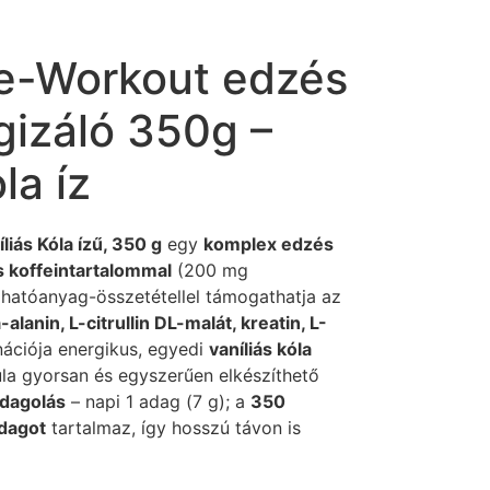
e-Workout edzés
rgizáló 350g –
la íz
iás Kóla ízű, 350 g
egy
komplex edzés
 koffeintartalommal
(200 mg
hatóanyag-összetétellel támogathatja az
-alanin, L-citrullin DL-malát, kreatin, L-
ációja energikus, egyedi
vaníliás kóla
la gyorsan és egyszerűen elkészíthető
dagolás
– napi 1 adag (7 g); a
350
dagot
tartalmaz, így hosszú távon is