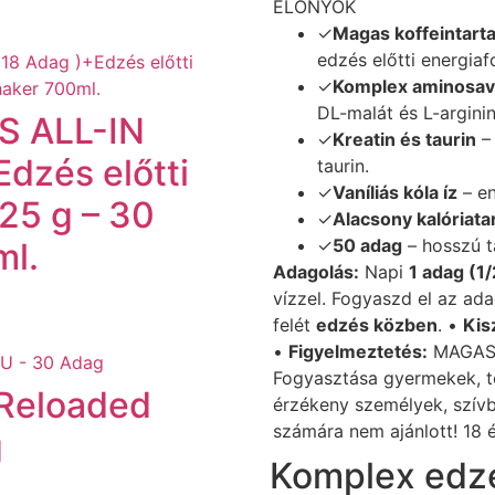
ELŐNYÖK
✓
Magas koffeintart
edzés előtti energiaf
✓
Komplex aminosav
DL-malát és L-arginin
 ALL-IN
✓
Kreatin és taurin
– 
dzés előtti
taurin.
✓
Vaníliás kóla íz
– en
25 g – 30
✓
Alacsony kalóriata
✓
50 adag
– hosszú t
l.
Adagolás:
Napi
1 adag (1
vízzel. Fogyaszd el az ada
felét
edzés közben
. •
Kis
•
Figyelmeztetés:
MAGAS 
Fogyasztása gyermekek, te
t Reloaded
érzékeny személyek, szí
számára nem ajánlott! 18 é
g
Komplex edzé