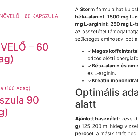
A
Storm
formula hat kulcs
béta-alanint
,
1500 mg L-ci
mg L-arginint
,
250 mg L-t
az összetétel támogathatja
szükséges aminosav-pótlás
VELŐ – 60
✓
Magas koffeintart
ag)
edzés előtti energiaf
✓
Béta-alanin és am
és L-arginin.
✓
Kreatin monohidrá
Optimális ada
szula 90
alatt
g)
Ajánlott használat:
keverd
g)
125-200 ml hideg vízzel
perccel
, a másik felét ped