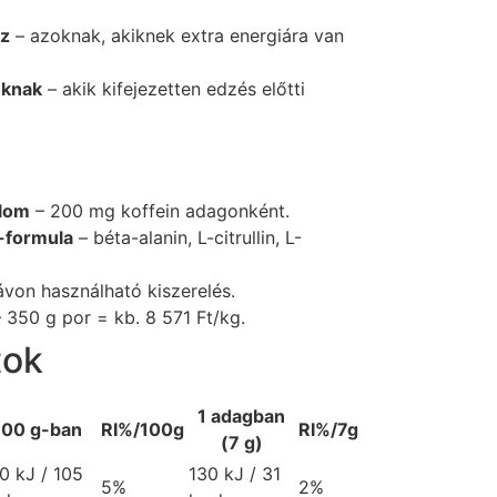
ez
– azoknak, akiknek extra energiára van
óknak
– akik kifejezetten edzés előtti
alom
– 200 mg koffein adagonként.
-formula
– béta-alanin, L-citrullin, L-
von használható kiszerelés.
 350 g por = kb. 8 571 Ft/kg.
tok
1 adagban
100 g-ban
RI%/100g
RI%/7g
(7 g)
0 kJ / 105
130 kJ / 31
5%
2%