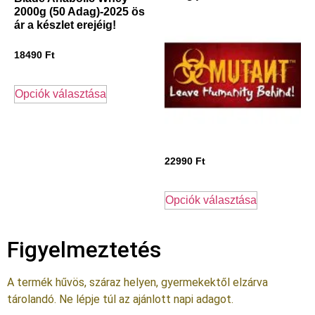
2000g (50 Adag)-2025 ös
ár a készlet erejéig!
18490
Ft
Opciók választása
22990
Ft
Opciók választása
Figyelmeztetés
A termék hűvös, száraz helyen, gyermekektől elzárva
tárolandó. Ne lépje túl az ajánlott napi adagot.