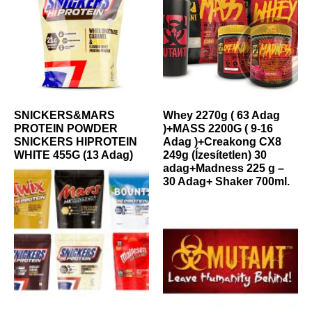
SNICKERS&MARS
Whey 2270g ( 63 Adag
PROTEIN POWDER
)+MASS 2200G ( 9-16
SNICKERS HIPROTEIN
Adag )+Creakong CX8
WHITE 455G (13 Adag)
249g (Ízesítetlen) 30
adag+Madness 225 g –
30 Adag+ Shaker 700ml.