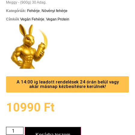
Meggy - (900g) 30 Adag.
Kategóriák:
Fehérje
,
Növényi fehérje
Címkék
Vegán Fehérje
,
Vegan Protein
A 14:00 ig leadott rendelések 24 órán belül vagy
akár másnap kézbesítésre kerülnek!
10990
Ft
Kosárba teszem