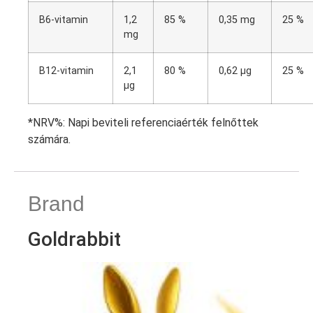
B6-vitamin
1,2
85 %
0,35 mg
25 %
mg
B12-vitamin
2,1
80 %
0,62 μg
25 %
μg
*NRV%: Napi beviteli referenciaérték felnőttek
számára.
Brand
Goldrabbit