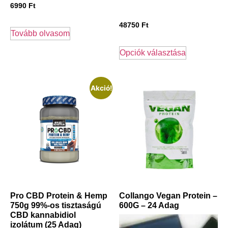
6990
Ft
48750
Ft
Tovább olvasom
Opciók választása
Akció!
Pro CBD Protein & Hemp
Collango Vegan Protein –
750g 99%-os tisztaságú
600G – 24 Adag
CBD kannabidiol
izolátum (25 Adag)