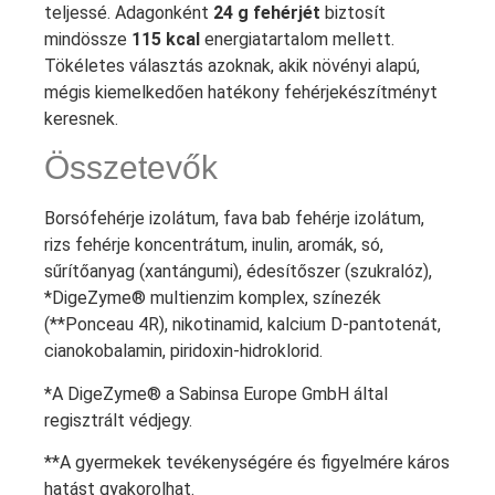
teljessé. Adagonként
24 g fehérjét
biztosít
mindössze
115 kcal
energiatartalom mellett.
Tökéletes választás azoknak, akik növényi alapú,
mégis kiemelkedően hatékony fehérjekészítményt
keresnek.
Összetevők
Borsófehérje izolátum, fava bab fehérje izolátum,
rizs fehérje koncentrátum, inulin, aromák, só,
sűrítőanyag (xantángumi), édesítőszer (szukralóz),
*DigeZyme® multienzim komplex, színezék
(**Ponceau 4R), nikotinamid, kalcium D-pantotenát,
cianokobalamin, piridoxin-hidroklorid.
*A DigeZyme® a Sabinsa Europe GmbH által
regisztrált védjegy.
**A gyermekek tevékenységére és figyelmére káros
hatást gyakorolhat.