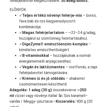
fehérjebevitel kiegészítésére.
30 adag/doboz.
ELŐNYÖK
✓
Teljes értékű növényi fehérje-mix
– borsó,
fava bab és rizs kiegyensúlyozott
kombinációja.
✓
Magas fehérjetartalom
– ~23–24 g/adag,
hozzájárul az izomtömeg fenntartásához.
✓
DigeZyme® emésztőenzim-komplex
–
kíméletes emészthetőségért.
✓
B‑vitaminokkal
– hozzájárulnak a normál
energiatermelő anyagcseréhez.
✓
Vegán és laktózmentes
– rostforrás, a napi
fehérjebevitel támogatására.
✓
Krémes íz és jó oldódás
– shakerrel
csomómentesen készíthető.
Adagolás:
1 adag (30 g)
összekeverve
~250
ml
vízzel vagy növényi itallal.
Íz:
Sós karamell–
vanília / Meggy–pisztácia •
Kiszerelés:
900 g (30