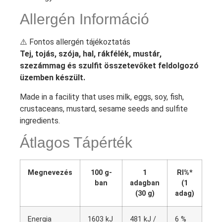
Allergén Információ
⚠️ Fontos allergén tájékoztatás
Tej, tojás, szója, hal, rákfélék, mustár,
szezámmag és szulfit összetevőket feldolgozó
üzemben készült.
Made in a facility that uses milk, eggs, soy, fish,
crustaceans, mustard, sesame seeds and sulfite
ingredients.
Átlagos Tápérték
Megnevezés
100 g-
1
RI%*
ban
adagban
(1
(30 g)
adag)
Energia
1603 kJ
481 kJ /
6 %