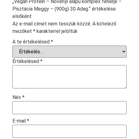
„Vegan Protein – Növényi alapú komplex fehérje –
Pisztácia Meggy – (900g) 30 Adag.” értékelése
elsőként
Az e-mail címet nem tesszük közzé.
A kötelező
mezőket
*
karakterrel jelöltük
A te értékelésed
*
Értékelésed
*
Név
*
E-mail
*