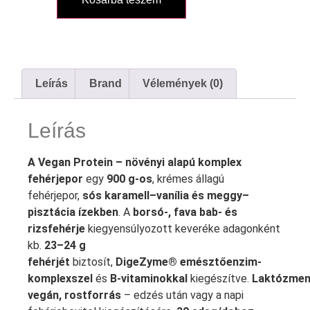
Leírás
Brand
Vélemények (0)
Leírás
A Vegan Protein – növényi alapú komplex
fehérjepor
egy
900 g-os
, krémes állagú
fehérjepor,
sós karamell–vanília és meggy–
pisztácia ízekben
. A
borsó-, fava bab- és
rizsfehérje
kiegyensúlyozott keveréke adagonként
kb.
23–24 g
fehérjét
biztosít,
DigeZyme® emésztőenzim-
komplexszel
és
B‑vitaminokkal
kiegészítve.
Laktózmen
vegán, rostforrás
– edzés után vagy a napi