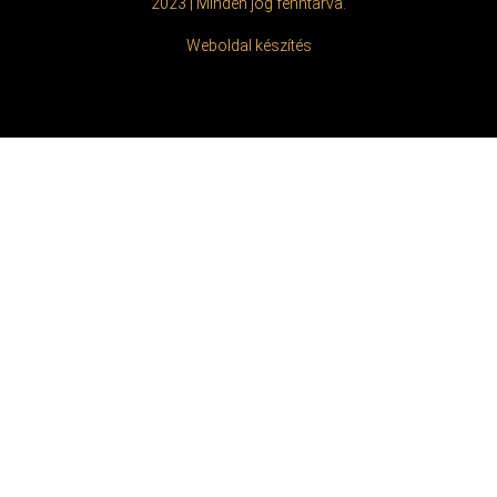
2023 | Minden jog fenntarva.
Weboldal készítés