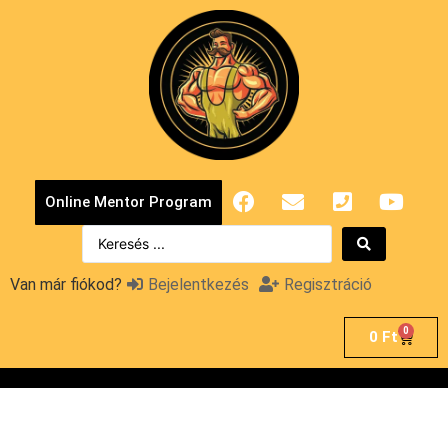
Online Mentor Program
Van már fiókod?
Bejelentkezés
Regisztráció
0
0
Ft