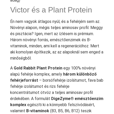
adag)
Victor és a Plant Protein
Én nem vagyok átlagos nyúl, és a fehérjém sem az.
Növényi alapon, mégis teljes aminosav profil. Meggy
és pisztácia? Igen, mert az ízlésem is prémium.
Három növényi forrás, emésztőenzimek és B-
vitaminok, minden, ami kell a regenerációhoz. Mert
aki komolyan építkezik, az az alapoknál sem enged a
minőségből.
A
Gold Rabbit Plant Protein
egy 100% növényi
alapú fehérje komplex, amely
három különböző
fehérjeforrást
– borsófehérje izolátumot, fava bab
fehérje izolátumot és rizs fehérje
koncentrátumot ötvöz a teljes aminosav profil
érdekében. A formulát
DigeZyme® emésztőenzim
komplex
egészíti ki a könnyebb felszívódásért,
valamint
B-vitaminok
(B3, B5, B6, B12) teszik