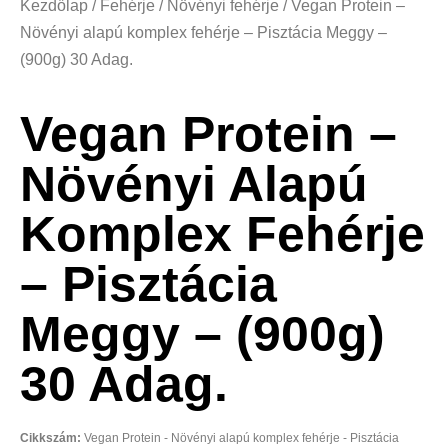
Kezdőlap
/
Fehérje
/
Növényi fehérje
/ Vegan Protein –
Növényi alapú komplex fehérje – Pisztácia Meggy –
(900g) 30 Adag.
Vegan Protein –
Növényi Alapú
Komplex Fehérje
– Pisztácia
Meggy – (900g)
30 Adag.
Cikkszám:
Vegan Protein - Növényi alapú komplex fehérje - Pisztácia