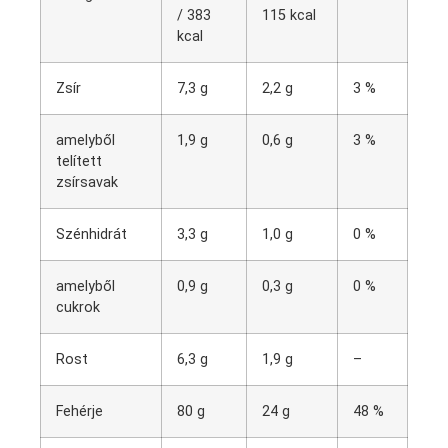
/ 383
115 kcal
kcal
Zsír
7,3 g
2,2 g
3 %
amelyből
1,9 g
0,6 g
3 %
telített
zsírsavak
Szénhidrát
3,3 g
1,0 g
0 %
amelyből
0,9 g
0,3 g
0 %
cukrok
Rost
6,3 g
1,9 g
–
Fehérje
80 g
24 g
48 %