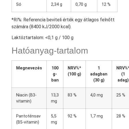
Só
2,34 g
0,70 g
12 %
*RI%: Referencia beviteli érték egy átlagos felnőtt
számára (8400 kJ/2000 kcal).
Laktóztartalom: <0,1 g / 100 g
Hatóanyag-tartalom
Megnevezés
100
NRV%*
1
NRV%
g-
(100 g)
adagban
(1
ban
(30 g)
adag)
Niacin (B3-
13,3
83 %
4,0 mg
25 %
vitamin)
mg
Pantoténsav
5,5
92 %
1,7 mg
28 %
(B5-vitamin)
mg