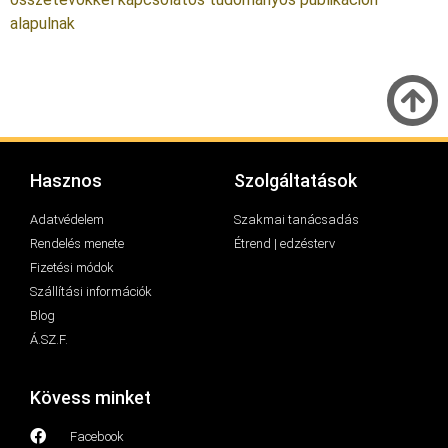
alapulnak
Hasznos
Szolgáltatások
Adatvédelem
Szakmai tanácsadás
Rendelés menete
Étrend | edzésterv
Fizetési módok
Szállítási információk
Blog
Á.SZ.F.
Kövess minket
Facebook