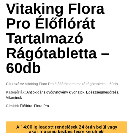
Vitaking Flora
Pro Élőflórát
Tartalmazó
Rágótabletta –
60db
Cikkszám:
Vitaking Flora Pro élőflórát tartalmazó rágótabletta – 60db
Kategóriák:
Antioxidáns gyógynövény kivonatok
,
Egészségmegőrzés
,
Vitaminok
Címkék
Élőflóra
,
Flora Pro
A 14:00 ig leadott rendelések 24 órán belül vagy
akár másnap kézbesítésre kerülnek!