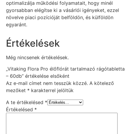
optimalizálja működési folyamatait, hogy minél
gyorsabban elégítse ki a vásárlói igényeket, ezzel
növelve piaci pozícióját belföldön, és külföldön
egyaránt.
Értékelések
Még nincsenek értékelések.
„Vitaking Flora Pro élőflórát tartalmazó rágótabletta
– 60db” értékelése elsőként
Az e-mail címet nem tesszük közzé.
A kötelező
mezőket
*
karakterrel jelöltük
A te értékelésed
*
Értékelésed
*