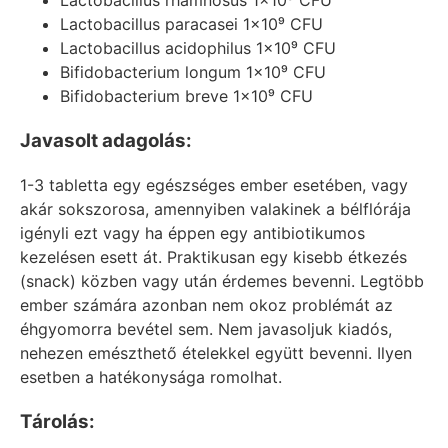
Lactobacillus rhamnosus 1×10⁹ CFU
Lactobacillus paracasei 1×10⁹ CFU
Lactobacillus acidophilus 1×10⁹ CFU
Bifidobacterium longum 1×10⁹ CFU
Bifidobacterium breve 1×10⁹ CFU
Javasolt adagolás:
1-3 tabletta egy egészséges ember esetében, vagy
akár sokszorosa, amennyiben valakinek a bélflórája
igényli ezt vagy ha éppen egy antibiotikumos
kezelésen esett át. Praktikusan egy kisebb étkezés
(snack) közben vagy után érdemes bevenni. Legtöbb
ember számára azonban nem okoz problémát az
éhgyomorra bevétel sem. Nem javasoljuk kiadós,
nehezen emészthető ételekkel együtt bevenni. Ilyen
esetben a hatékonysága romolhat.
Tárolás: