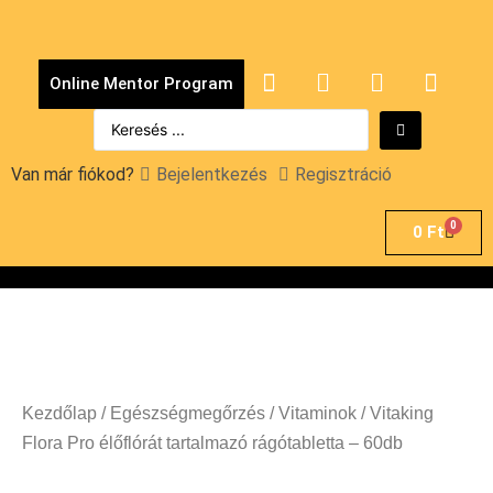
Online Mentor Program
Van már fiókod?
Bejelentkezés
Regisztráció
0
0
Ft
Kezdőlap
/
Egészségmegőrzés
/
Vitaminok
/ Vitaking
Flora Pro élőflórát tartalmazó rágótabletta – 60db