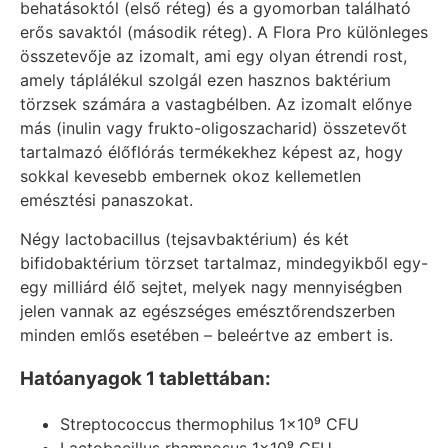
behatásoktól (első réteg) és a gyomorban található
erős savaktól (második réteg). A Flora Pro különleges
összetevője az izomalt, ami egy olyan étrendi rost,
amely táplálékul szolgál ezen hasznos baktérium
törzsek számára a vastagbélben. Az izomalt előnye
más (inulin vagy frukto-oligoszacharid) összetevőt
tartalmazó élőflórás termékekhez képest az, hogy
sokkal kevesebb embernek okoz kellemetlen
emésztési panaszokat.
Négy lactobacillus (tejsavbaktérium) és két
bifidobaktérium törzset tartalmaz, mindegyikből egy-
egy milliárd élő sejtet, melyek nagy mennyiségben
jelen vannak az egészséges emésztőrendszerben
minden emlős esetében – beleértve az embert is.
Hatóanyagok 1 tablettában:
Streptococcus thermophilus 1×10⁹ CFU