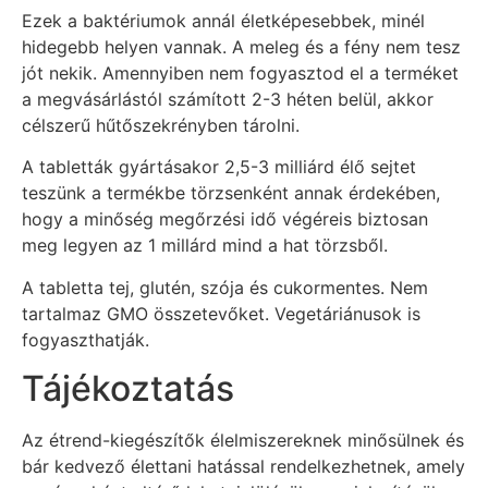
Ezek a baktériumok annál életképesebbek, minél
hidegebb helyen vannak. A meleg és a fény nem tesz
jót nekik. Amennyiben nem fogyasztod el a terméket
a megvásárlástól számított 2-3 héten belül, akkor
célszerű hűtőszekrényben tárolni.
A tabletták gyártásakor 2,5-3 milliárd élő sejtet
teszünk a termékbe törzsenként annak érdekében,
hogy a minőség megőrzési idő végéreis biztosan
meg legyen az 1 millárd mind a hat törzsből.
A tabletta tej, glutén, szója és cukormentes. Nem
tartalmaz GMO összetevőket. Vegetáriánusok is
fogyaszthatják.
Tájékoztatás
Az étrend-kiegészítők élelmiszereknek minősülnek és
bár kedvező élettani hatással rendelkezhetnek, amely