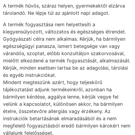
A termék hűvös, száraz helyen, gyermekektől elzárva
tárolandó. Ne lépje túl az ajánlott napi adagot.
A termék fogyasztása nem helyettesíti a
kiegyensúlyozott, változatos és egészséges étrendet.
Gyógyászati célra nem alkalmas. Kérjük, ha bármilyen
egészségügyi panasza, ismert betegsége van vagy
várandós, szoptat, előbb konzultáljon szakorvosával,
mielőtt elkezdené a termék fogyasztását, alkalmazását.
Kérjük, minden esetben tartsa be az adagolási, tárolási
és egyéb instrukciókat.
Mindent megteszünk azért, hogy teljeskörű
tájékoztatást adjunk termékeinkről, azonban ha
bármilyen kérdése, aggálya lenne, kérjük vegye fel
velünk a kapcsolatot, különösen akkor, ha bármilyen
ételre, összetevőre allergiás vagy érzékeny. Az
instrukciók betartásának elmaradásából és a nem
megfelelő fogyasztásból eredő bármilyen károkért nem
vállalunk felelősséget.