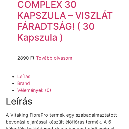
COMPLEX 30
KAPSZULA – VISZLÁT
FÁRADTSÁG! ( 30
Kapszula )
2890
Ft
Tovább olvasom
Leírás
Brand
Vélemények (0)
Leírás
A Vitaking FloraPro termék egy szabadalmaztatott
bevonási eljárással készült élőflórás termék. A 6
különféle baktériumot dupla bevonat védi amíg el