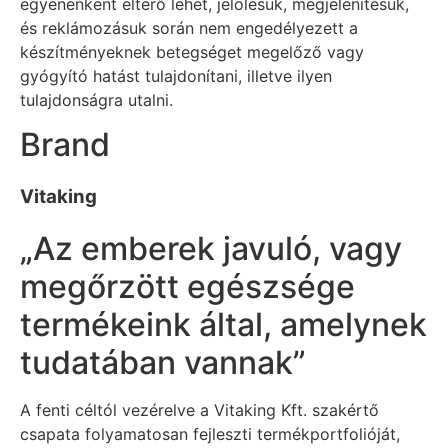
egyénenként eltérő lehet, jelölésük, megjelenítésük,
és reklámozásuk során nem engedélyezett a
készítményeknek betegséget megelőző vagy
gyógyító hatást tulajdonítani, illetve ilyen
tulajdonságra utalni.
Brand
Vitaking
„Az emberek javuló, vagy
megőrzött egészsége
termékeink által, amelynek
tudatában vannak”
A fenti céltól vezérelve a Vitaking Kft. szakértő
csapata folyamatosan fejleszti termékportfolióját,