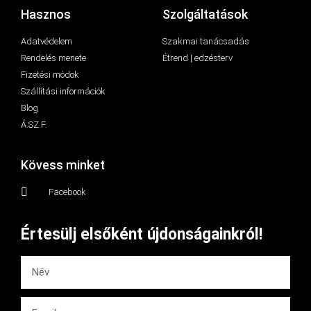
Hasznos
Szolgáltatások
Adatvédelem
Szakmai tanácsadás
Rendelés menete
Étrend | edzésterv
Fizetési módok
Szállítási információk
Blog
Á.SZ.F.
Kövess minket
Facebook
Értesülj elsőként újdonságainkról!