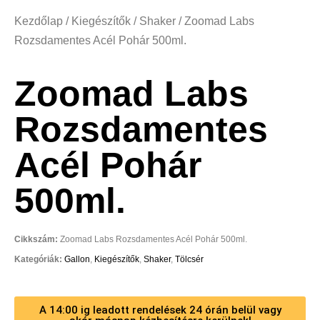
Kezdőlap
/
Kiegészítők
/
Shaker
/ Zoomad Labs
Rozsdamentes Acél Pohár 500ml.
Zoomad Labs
Rozsdamentes
Acél Pohár
500ml.
Cikkszám:
Zoomad Labs Rozsdamentes Acél Pohár 500ml.
Kategóriák:
Gallon
,
Kiegészítők
,
Shaker
,
Tölcsér
A 14:00 ig leadott rendelések 24 órán belül vagy