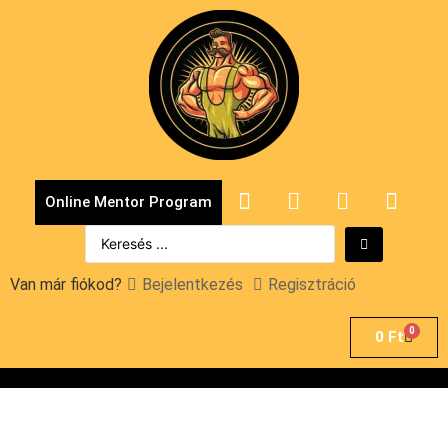
Online Mentor Program
Van már fiókod?
Bejelentkezés
Regisztráció
0
0
Ft