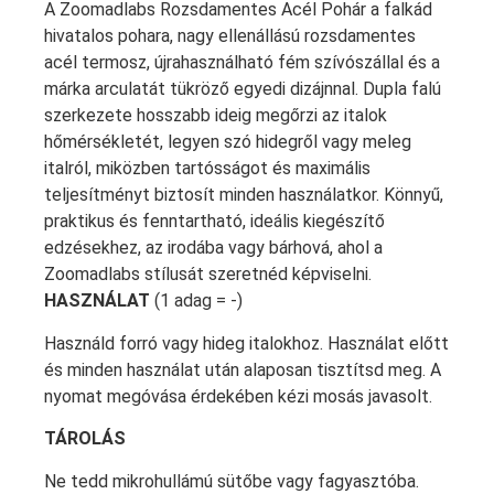
A Zoomadlabs Rozsdamentes Acél Pohár a falkád
hivatalos pohara, nagy ellenállású rozsdamentes
acél termosz, újrahasználható fém szívószállal és a
márka arculatát tükröző egyedi dizájnnal. Dupla falú
szerkezete hosszabb ideig megőrzi az italok
hőmérsékletét, legyen szó hidegről vagy meleg
italról, miközben tartósságot és maximális
teljesítményt biztosít minden használatkor. Könnyű,
praktikus és fenntartható, ideális kiegészítő
edzésekhez, az irodába vagy bárhová, ahol a
Zoomadlabs stílusát szeretnéd képviselni.
HASZNÁLAT
(1 adag = -)
Használd forró vagy hideg italokhoz. Használat előtt
és minden használat után alaposan tisztítsd meg. A
nyomat megóvása érdekében kézi mosás javasolt.
TÁROLÁS
Ne tedd mikrohullámú sütőbe vagy fagyasztóba.