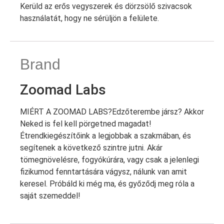
Kerüld az erős vegyszerek és dörzsölő szivacsok
használatát, hogy ne sérüljön a felülete.
Brand
Zoomad Labs
MIÉRT A ZOOMAD LABS?Edzőterembe jársz? Akkor
Neked is fel kell pörgetned magadat!
Étrendkiegészítőink a legjobbak a szakmában, és
segítenek a következő szintre jutni. Akár
tömegnövelésre, fogyókúrára, vagy csak a jelenlegi
fizikumod fenntartására vágysz, nálunk van amit
keresel. Próbáld ki még ma, és győződj meg róla a
saját szemeddel!