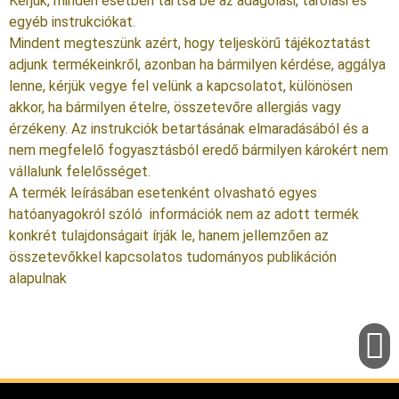
Kérjük, minden esetben tartsa be az adagolási, tárolási és
egyéb instrukciókat.
Mindent megteszünk azért, hogy teljeskörű tájékoztatást
adjunk termékeinkről, azonban ha bármilyen kérdése, aggálya
lenne, kérjük vegye fel velünk a kapcsolatot, különösen
akkor, ha bármilyen ételre, összetevőre allergiás vagy
érzékeny. Az instrukciók betartásának elmaradásából és a
nem megfelelő fogyasztásból eredő bármilyen károkért nem
vállalunk felelősséget.
A termék leírásában esetenként olvasható egyes
hatóanyagokról szóló információk nem az adott termék
konkrét tulajdonságait írják le, hanem jellemzően az
összetevőkkel kapcsolatos tudományos publikáción
alapulnak