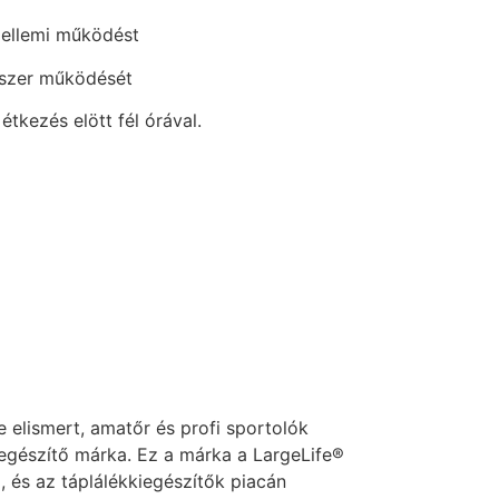
szellemi működést
szer működését
tkezés elött fél órával.
 elismert, amatőr és profi sportolók
iegészítő márka. Ez a márka a LargeLife®
, és az táplálékkiegészítők piacán