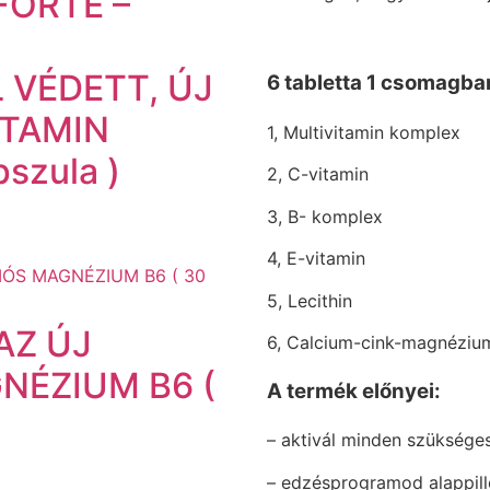
FORTE –
VÉDETT, ÚJ
6 tabletta 1 csomagba
ITAMIN
1, Multivitamin komplex
szula )
2, C-vitamin
3, B- komplex
4, E-vitamin
5, Lecithin
AZ ÚJ
6, Calcium-cink-magnéziu
NÉZIUM B6 (
A termék előnyei:
– aktivál minden szükséges
– edzésprogramod alappill