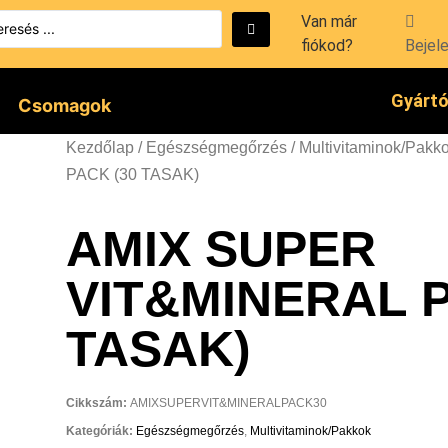
Van már
fiókod?
Bejel
Gyárt
Csomagok
Kezdőlap
/
Egészségmegőrzés
/
Multivitaminok/Pakk
PACK (30 TASAK)
AMIX SUPER
VIT&MINERAL P
TASAK)
Cikkszám:
AMIXSUPERVIT&MINERALPACK30
Kategóriák:
Egészségmegőrzés
,
Multivitaminok/Pakkok