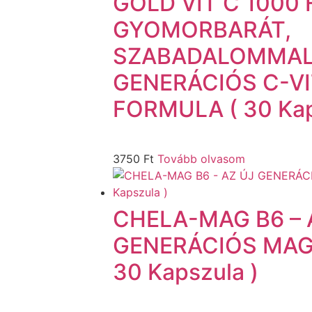
GOLD VIT C 1000 
GYOMORBARÁT,
SZABADALOMMAL 
GENERÁCIÓS C-V
FORMULA ( 30 Kap
3750
Ft
Tovább olvasom
CHELA-MAG B6 – 
GENERÁCIÓS MAG
30 Kapszula )