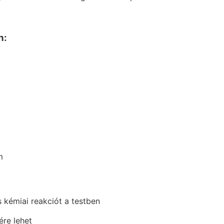
n:
m
 kémiai reakciót a testben
ére lehet