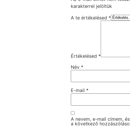
karakterrel jelöltük
A te értékelésed
*
Értékelésed
*
Név
*
E-mail
*
A nevem, e-mail címem, é
a következő hozzászólás