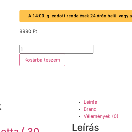
A 14:00 ig leadott rendelések 24 órán belül vagy
8990
Ft
Kosárba teszem
Leírás
k
Brand
Vélemények (0)
Leírás
tta ( 30