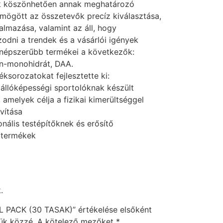
nak köszönhetően annak meghatározó
 mögött az összetevők precíz kiválasztása,
lmazása, valamint az áll, hogy
odni a trendek és a vásárlói igények
gnépszerűbb termékei a következők:
in-monohidrát, DAA.
ksorozatokat fejlesztette ki:
– állóképességi sportolóknak készült
 amelyek célja a fizikai kimerültséggel
avítása
ionális testépítőknek és erősítő
 termékek
.
PACK (30 TASAK)” értékelése elsőként
ük közzé.
A kötelező mezőket
*