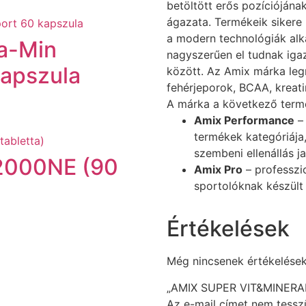
betöltött erős pozíciójá
ágazata. Termékeik sikere
a modern technológiák alka
ta-Min
nagyszerűen el tudnak igaz
kapszula
között. Az Amix márka le
fehérjeporok, BCAA, kreat
A márka a következő termé
Amix Performance
⁣ 
termékek kategóriája,
szembeni ellenállás j
 2000NE (90
Amix Pro
⁣ – professz
sportolóknak készült
Értékelések
Még nincsenek értékelések
„AMIX SUPER VIT&MINERAL 
Az e-mail címet nem tessz