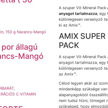
A szuper Vit-Mineral Pack
anyagot tartalmazza
, egy
különlegesen versenyző tes
ki az Amix™.
AMIX SUPER
PACK
 por állagú
rancs-Mangó
A szuper Vit-Mineral Pack 
anyagot tartalmazza, egy 
különlegesen versenyző tes
az Amix™.
Célod legyen akár az izom
mindenképp szüksége van 
alapanyagokból összeállít
nem tudsz hízni, tömeget n
szükséged, hogy elmozdúlj