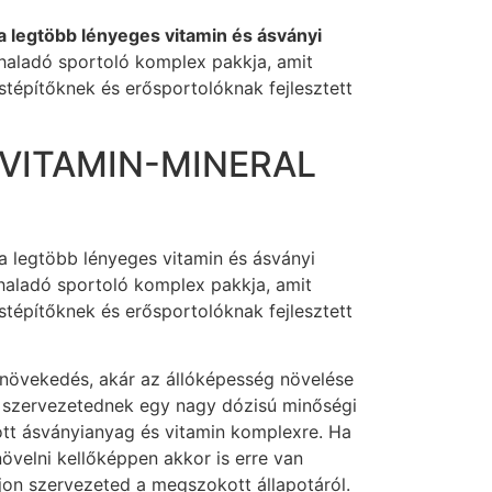
a legtöbb lényeges vitamin és ásványi
 haladó sportoló komplex pakkja, amit
tépítőknek és erősportolóknak fejlesztett
 VITAMIN-MINERAL
a legtöbb lényeges vitamin és ásványi
haladó sportoló komplex pakkja, amit
tépítőknek és erősportolóknak fejlesztett
növekedés, akár az állóképesség növelése
szervezetednek egy nagy dózisú minőségi
ott ásványianyag és vitamin komplexre. Ha
övelni kellőképpen akkor is erre van
on szervezeted a megszokott állapotáról.