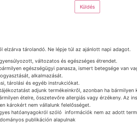
elzárva tárolandó. Ne lépje túl az ajánlott napi adagot.
egyensúlyozott, változatos és egészséges étrendet.
 bármilyen egészségügyi panasza, ismert betegsége van vag
fogyasztását, alkalmazását.
i, tárolási és egyéb instrukciókat.
ájékoztatást adjunk termékeinkről, azonban ha bármilyen k
ármilyen ételre, összetevőre allergiás vagy érzékeny. Az i
n károkért nem vállalunk felelősséget.
gyes hatóanyagokról szóló információk nem az adott termék
udományos publikáción alapulnak