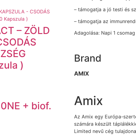
– támogatja a jó testi és 
– támogatja az immunrend
CT – ZÖLD
Adagolása: Napi 1 csomag é
 CSODÁS
SZSÉG
Brand
ula )
AMIX
Amix
NE + biof.
Az Amix egy Európa-szerte
számára készült táplálékk
Limited nevű cég tulajdona