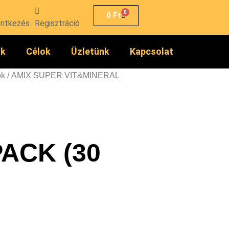
0
0
Ft
entkezés
Regisztráció
ók
Célok
Üzletünk
Kapcsolat
ok
/ AMIX SUPER VIT&MINERAL
ACK (30