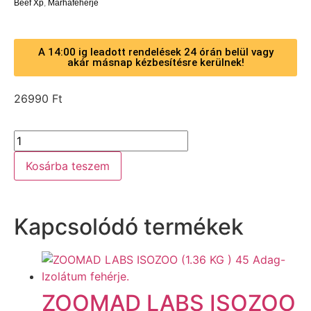
Beef Xp
,
Marhafehérje
A 14:00 ig leadott rendelések 24 órán belül vagy
akár másnap kézbesítésre kerülnek!
26990
Ft
Kosárba teszem
Kapcsolódó termékek
ZOOMAD LABS ISOZOO