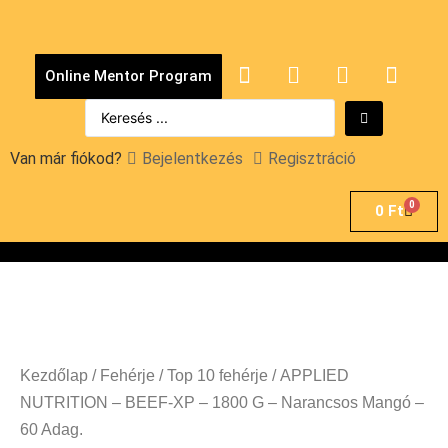
Online Mentor Program
Van már fiókod?
Bejelentkezés
Regisztráció
0
0
Ft
Kezdőlap
/
Fehérje
/
Top 10 fehérje
/ APPLIED
NUTRITION – BEEF-XP – 1800 G – Narancsos Mangó –
60 Adag.