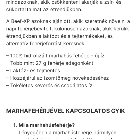
mindazoknak, akik csökkenteni akarják a zsír- és
cukortartalmat az étrendjükben.
A Beef-XP azoknak ajánlott, akik szeretnék növelni a
napi fehérjebevitelt, különösen azoknak, akik kerülik
étrendjükben a laktózt és a tejtermékeket, és
alternatív fehérjeforrást keresnek.
– 100% hidrolizált marhahús fehérje – új íz
– Több mint 27 g fehérje adagonként
– Laktóz- és tejmentes
– Hozzájárul az izomtömeg növekedéséhez
– Tökéletes keverés és csodálatos íz
MARHAFEHÉRJÉVEL KAPCSOLATOS GYIK
Mi a marhahúsfehérje?
Lényegében a marhahúsfehérje bármilyen