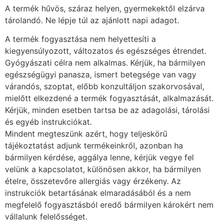
A termék hűvös, száraz helyen, gyermekektől elzárva
tárolandó. Ne lépje túl az ajánlott napi adagot.
A termék fogyasztása nem helyettesíti a
kiegyensúlyozott, változatos és egészséges étrendet.
Gyógyászati célra nem alkalmas. Kérjük, ha bármilyen
egészségügyi panasza, ismert betegsége van vagy
várandós, szoptat, előbb konzultáljon szakorvosával,
mielőtt elkezdené a termék fogyasztását, alkalmazását.
Kérjük, minden esetben tartsa be az adagolási, tárolási
és egyéb instrukciókat.
Mindent megteszünk azért, hogy teljeskörű
tájékoztatást adjunk termékeinkről, azonban ha
bármilyen kérdése, aggálya lenne, kérjük vegye fel
velünk a kapcsolatot, különösen akkor, ha bármilyen
ételre, összetevőre allergiás vagy érzékeny. Az
instrukciók betartásának elmaradásából és a nem
megfelelő fogyasztásból eredő bármilyen károkért nem
vállalunk felelősséget.