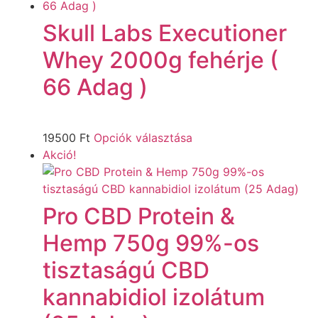
Skull Labs Executioner
Whey 2000g fehérje (
66 Adag )
19500
Ft
Opciók választása
Akció!
Pro CBD Protein &
Hemp 750g 99%-os
tisztaságú CBD
kannabidiol izolátum