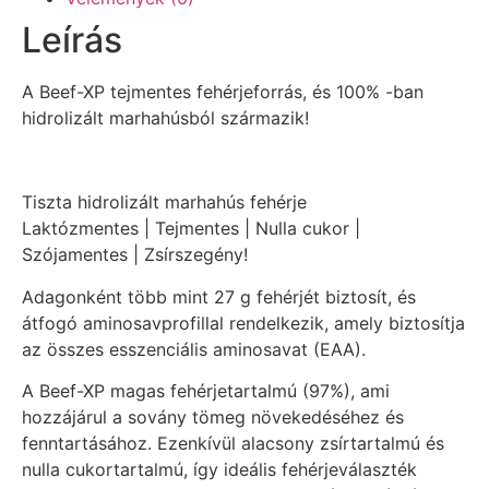
Leírás
A Beef-XP tejmentes fehérjeforrás, és 100% -ban
hidrolizált marhahúsból származik!
Tiszta hidrolizált marhahús fehérje
Laktózmentes | Tejmentes | Nulla cukor |
Szójamentes | Zsírszegény!
Adagonként több mint 27 g fehérjét biztosít, és
átfogó aminosavprofillal rendelkezik, amely biztosítja
az összes esszenciális aminosavat (EAA).
A Beef-XP magas fehérjetartalmú (97%), ami
hozzájárul a sovány tömeg növekedéséhez és
fenntartásához. Ezenkívül alacsony zsírtartalmú és
nulla cukortartalmú, így ideális fehérjeválaszték