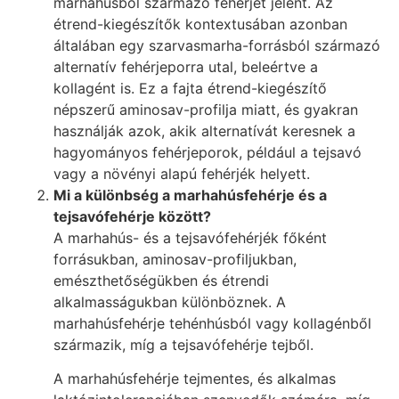
marhahúsból származó fehérjét jelent. Az
étrend-kiegészítők kontextusában azonban
általában egy szarvasmarha-forrásból származó
alternatív fehérjeporra utal, beleértve a
kollagént is. Ez a fajta étrend-kiegészítő
népszerű aminosav-profilja miatt, és gyakran
használják azok, akik alternatívát keresnek a
hagyományos fehérjeporok, például a tejsavó
vagy a növényi alapú fehérjék helyett.
Mi a különbség a marhahúsfehérje és a
tejsavófehérje között?
A marhahús- és a tejsavófehérjék főként
forrásukban, aminosav-profiljukban,
emészthetőségükben és étrendi
alkalmasságukban különböznek. A
marhahúsfehérje tehénhúsból vagy kollagénből
származik, míg a tejsavófehérje tejből.
A marhahúsfehérje tejmentes, és alkalmas