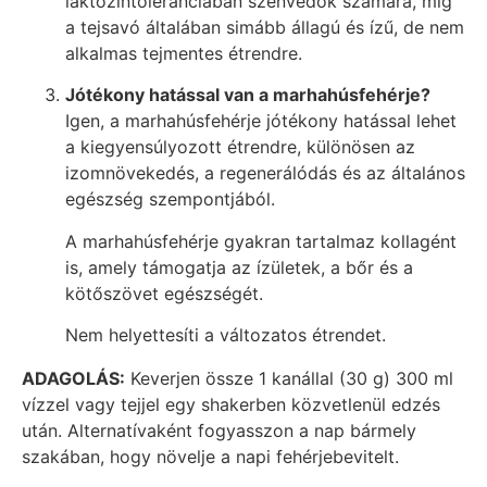
laktózintoleranciában szenvedők számára, míg
a tejsavó általában simább állagú és ízű, de nem
alkalmas tejmentes étrendre.
Jótékony hatással van a marhahúsfehérje?
Igen, a marhahúsfehérje jótékony hatással lehet
a kiegyensúlyozott étrendre, különösen az
izomnövekedés, a regenerálódás és az általános
egészség szempontjából.
A marhahúsfehérje gyakran tartalmaz kollagént
is, amely támogatja az ízületek, a bőr és a
kötőszövet egészségét.
Nem helyettesíti a változatos étrendet.
ADAGOLÁS:
Keverjen össze 1 kanállal (30 g) 300 ml
vízzel vagy tejjel egy shakerben közvetlenül edzés
után. Alternatívaként fogyasszon a nap bármely
szakában, hogy növelje a napi fehérjebevitelt.