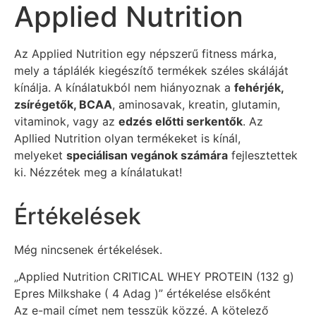
Applied Nutrition
Az Applied Nutrition egy népszerű fitness márka,
mely a táplálék kiegészítő termékek széles skáláját
kínálja. A kínálatukból nem hiányoznak a
fehérjék,
zsírégetők, BCAA
, aminosavak, kreatin, glutamin,
vitaminok, vagy az
edzés előtti serkentők
. Az
Apllied Nutrition olyan termékeket is kínál,
melyeket
speciálisan vegánok számára
fejlesztettek
ki. Nézzétek meg a kínálatukat!
Értékelések
Még nincsenek értékelések.
„Applied Nutrition CRITICAL WHEY PROTEIN (132 g)
Epres Milkshake ( 4 Adag )” értékelése elsőként
Az e-mail címet nem tesszük közzé.
A kötelező