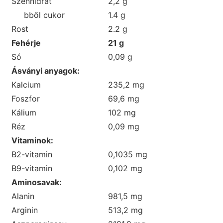
Szénhidrát
2,2 g
bből cukor
1.4 g
Rost
2.2 g
Fehérje
21 g
Só
0,09 g
Ásványi anyagok:
Kalcium
235,2 mg
Foszfor
69,6 mg
Kálium
102 mg
Réz
0,09 mg
Vitaminok:
B2-vitamin
0,1035 mg
B9-vitamin
0,102 mg
Aminosavak:
Alanin
981,5 mg
Arginin
513,2 mg