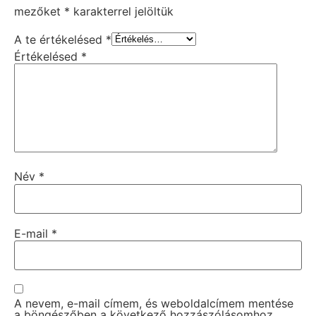
mezőket
*
karakterrel jelöltük
A te értékelésed
*
Értékelésed
*
Név
*
E-mail
*
A nevem, e-mail címem, és weboldalcímem mentése
a böngészőben a következő hozzászólásomhoz.