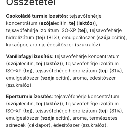
Összetétel
Csokoládé turmix ízesítés
: tejsavófehérje
koncentrátum (
szója
lecitin,
tej
(
laktóz
)),
tejsavófehérje izolátum ISO-XP (
tej
), tejsavófehérje
hidrolizátum (
tej
) (81%), emulgeálószer (
szója
lecitin),
kakaópor, aroma, édesítőszer (szukralóz).
Vaníliafagyi ízesítés
: tejsavófehérje koncentrátum
(
szója
lecitin,
tej
(
laktóz
)), tejsavófehérje izolátum
ISO-XP (
tej
), tejsavófehérje hidrolizátum (
tej
) (81%),
emulgeálószer (
szója
lecitin), aroma, édesítőszer
(szukralóz).
Eperturmix ízesítés
: tejsavófehérje koncentrátum
(
szója
lecitin,
tej
(
laktóz
)), tejsavófehérje izolátum
ISO-XP (
tej
), tejsavófehérje hidrolizátum (
tej
) (81%),
emulgeálószer (
szója
lecitin), aroma, természetes
színezék (céklapor), édesítőszer (szukralóz).