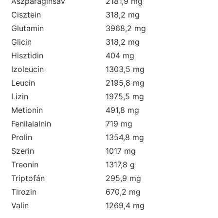
Aszparaginsav
2181,9 mg
Cisztein
318,2 mg
Glutamin
3968,2 mg
Glicin
318,2 mg
Hisztidin
404 mg
Izoleucin
1303,5 mg
Leucin
2195,8 mg
Lizin
1975,5 mg
Metionin
491,8 mg
Fenilalalnin
719 mg
Prolin
1354,8 mg
Szerin
1017 mg
Treonin
1317,8 g
Triptofán
295,9 mg
Tirozin
670,2 mg
Valin
1269,4 mg