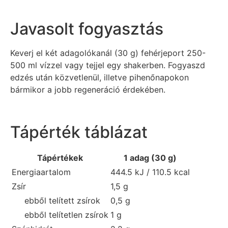
Javasolt fogyasztás
Keverj el két adagolókanál (30 g) fehérjeport 250-
500 ml vízzel vagy tejjel egy shakerben. Fogyaszd
edzés után közvetlenül, illetve pihenőnapokon
bármikor a jobb regeneráció érdekében.
Tápérték táblázat
Tápértékek
1 adag (30 g)
Energiaartalom
444.5 kJ / 110.5 kcal
Zsír
1,5 g
ebből telített zsírok
0,5 g
ebből telítetlen zsírok
1 g