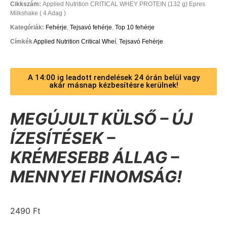
Cikkszám:
Applied Nutrition CRITICAL WHEY PROTEIN (132 g) Epres
Milkshake ( 4 Adag )
Kategóriák:
Fehérje
,
Tejsavó fehérje
,
Top 10 fehérje
Címkék
Applied Nutrition Critical Wheí
,
Tejsavó Fehérje
A 14:00 ig leadott rendelések 24 órán belül vagy
akár másnap kézbesítésre kerülnek!
MEGÚJULT KÜLSŐ – ÚJ
ÍZESÍTÉSEK –
KRÉMESEBB ÁLLAG –
MENNYEI FINOMSÁG!
2490
Ft