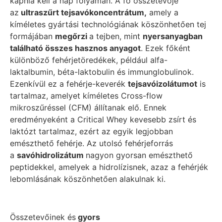
kapnia kell a nap folyamán. A fő összetevője
az
ultraszűrt tejsavókoncentrátum,
amely a
kíméletes gyártási technológiának köszönhetően tej
formájában
megőrzi
a tejben, mint
nyersanyagban
található összes hasznos anyagot
. Ezek főként
különböző fehérjetöredékek, például alfa-
laktalbumin, béta-laktobulin és immunglobulinok.
Ezenkívül ez a fehérje-keverék
tejsavóizolátumot
is
tartalmaz, amelyet kíméletes Cross-flow
mikroszűréssel (CFM) állítanak elő. Ennek
eredményeként a Critical Whey kevesebb zsírt és
laktózt tartalmaz, ezért az egyik legjobban
emészthető fehérje. Az utolsó fehérjeforrás
a
savóhidrolizátum
nagyon gyorsan emészthető
peptidekkel, amelyek a hidrolízisnek, azaz a fehérjék
lebomlásának köszönhetően alakulnak ki.
Összetevőinek és
gyors