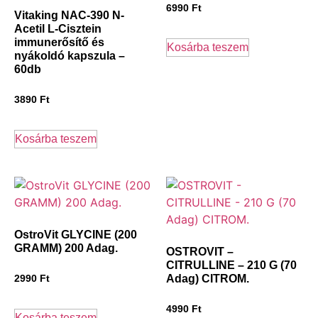
6990
Ft
Vitaking NAC-390 N-
Acetil L-Cisztein
immunerősítő és
Kosárba teszem
nyákoldó kapszula –
60db
3890
Ft
Kosárba teszem
OstroVit GLYCINE (200
GRAMM) 200 Adag.
OSTROVIT –
CITRULLINE – 210 G (70
Adag) CITROM.
2990
Ft
4990
Ft
Kosárba teszem