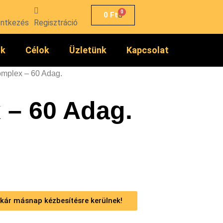
0
0
Ft
entkezés
Regisztráció
ók
Célok
Üzletünk
Kapcsolat
omplex – 60 Adag.
– 60 Adag.
 akár másnap kézbesítésre kerülnek!