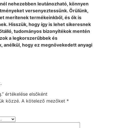
minél nehezebben leutánozható, könnyen
ítményeket versenyeztessünk. Örülünk,
tet merítenek termékeinkből, és ők is
ek. Hisszük, hogy így is lehet sikeresnek
dőtálló, tudományos bizonyítékok mentén
 azok a legkorszerűbbek és
, anélkül, hogy ez megnövekedett anyagi
.
” értékelése elsőként
ük közzé.
A kötelező mezőket
*