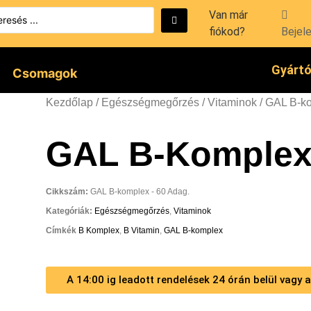
Van már
fiókod?
Bejel
Gyárt
Csomagok
Kezdőlap
/
Egészségmegőrzés
/
Vitaminok
/ GAL B-k
GAL B-Komplex 
Cikkszám:
GAL B-komplex - 60 Adag.
Kategóriák:
Egészségmegőrzés
,
Vitaminok
Címkék
B Komplex
,
B Vitamin
,
GAL B-komplex
A 14:00 ig leadott rendelések 24 órán belül vagy