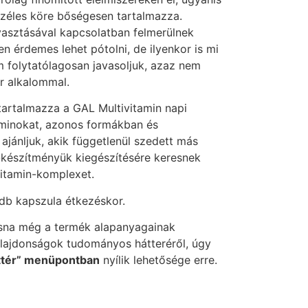
széles köre bőségesen tartalmazza.
yasztásával kapcsolatban felmerülnek
 érdemes lehet pótolni, de ilyenkor is mi
 folytatólagosan javasoljuk, azaz nem
r alkalommal.
artalmazza a GAL Multivitamin napi
aminokat, azonos formákban és
jánljuk, akik függetlenül szedett más
g-készítményük kiegészítésére keresnek
vitamin-komplexet.
db kapszula étkezéskor.
sna még a termék alapanyagainak
tulajdonságok tudományos hátteréről, úgy
ttér” menüpontban
nyílik lehetősége erre.