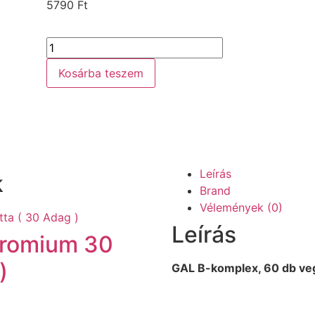
5790
Ft
Kosárba teszem
Leírás
k
Brand
Vélemények (0)
Leírás
hromium 30
)
GAL B-komplex, 60 db ve