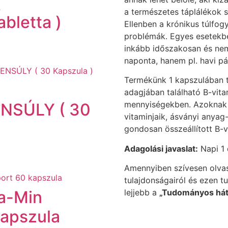
(
a természetes táplálékok 
abletta )
Ellenben a krónikus túlfog
problémák. Egyes esetekben
inkább időszakosan és nem
naponta, hanem pl. havi pá
Termékünk 1 kapszulában t
adagjában található B-vit
mennyiségekben. Azoknak a
SÚLY ( 30
vitaminjaik, ásványi anya
gondosan összeállított B-
Adagolási javaslat:
Napi 1 
Amennyiben szívesen olva
tulajdonságairól és ezen 
lejjebb a
„Tudományos há
ta-Min
kapszula