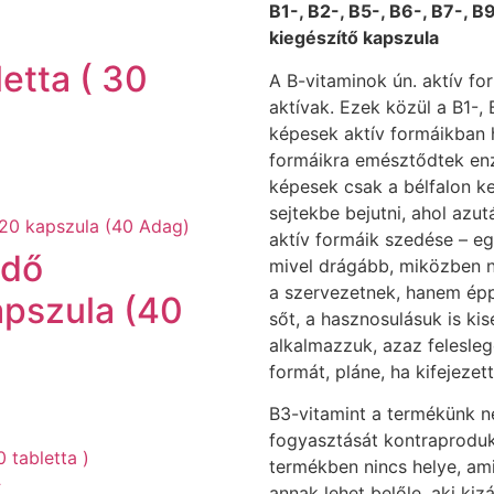
B1-, B2-, B5-, B6-, B7-, 
kiegészítő kapszula
tta ( 30
A B-vitaminok ún. aktív fo
aktívak. Ezek közül a B1-
képesek aktív formáikban 
formáikra emésztődtek enz
képesek csak a bélfalon ke
sejtekbe bejutni, ahol azut
aktív formáik szedése – eg
édő
mivel drágább, miközben n
a szervezetnek, hanem éppe
apszula (40
sőt, a hasznosulásuk is ki
alkalmazzuk, azaz felesle
formát, pláne, ha kifejezet
B3-vitamint a termékünk n
fogyasztását kontraprodukt
termékben nincs helye, am
annak lehet belőle, aki kiz