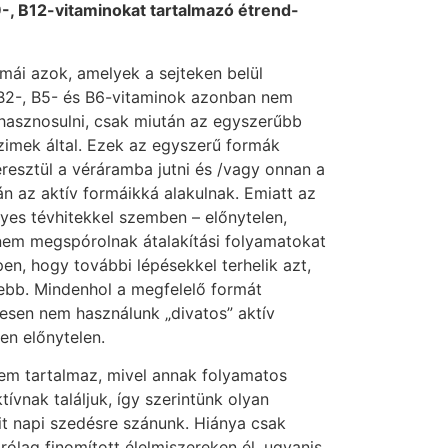
B9-, B12-vitaminokat tartalmazó étrend-
rmái azok, amelyek a sejteken belül
, B2-, B5- és B6-vitaminok azonban nem
hasznosulni, csak miután az egyszerűbb
imek által. Ezek az egyszerű formák
resztül a véráramba jutni és /vagy onnan a
án az aktív formáikká alakulnak. Emiatt az
yes tévhitekkel szemben – előnytelen,
em megspórolnak átalakítási folyamatokat
n, hogy további lépésekkel terhelik azt,
sebb. Mindenhol a megfelelő formát
gesen nem használunk „divatos” aktív
ten előnytelen.
em tartalmaz, mivel annak folyamatos
ívnak találjuk, így szerintünk olyan
it napi szedésre szánunk. Hiánya csak
árólag finomított élelmiszereken él, ugyanis