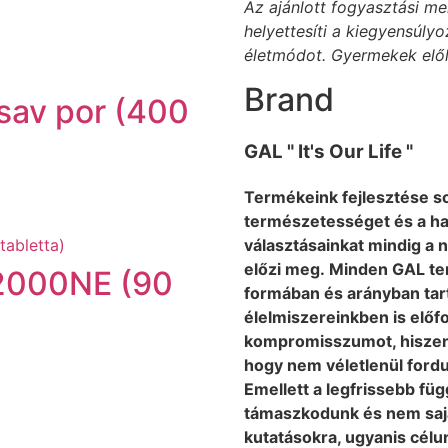
Az ajánlott fogyasztási me
helyettesíti a kiegyensúly
életmódot. Gyermekek elől
Brand
sav por (400
GAL " It's Our Life "
Termékeink fejlesztése s
természetességet és a ha
választásainkat mindig a 
előzi meg. Minden GAL te
 2000NE (90
formában és arányban tar
élelmiszereinkben is elő
kompromisszumot, hiszen
hogy nem véletlenül fordu
Emellett a legfrissebb fü
támaszkodunk és nem saj
kutatásokra, ugyanis célu