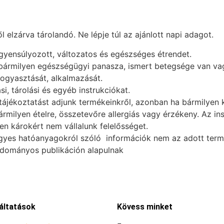
elzárva tárolandó. Ne lépje túl az ajánlott napi adagot.
egyensúlyozott, változatos és egészséges étrendet.
 bármilyen egészségügyi panasza, ismert betegsége van vag
fogyasztását, alkalmazását.
i, tárolási és egyéb instrukciókat.
ájékoztatást adjunk termékeinkről, azonban ha bármilyen k
ármilyen ételre, összetevőre allergiás vagy érzékeny. Az i
n károkért nem vállalunk felelősséget.
gyes hatóanyagokról szóló információk nem az adott termék
udományos publikáción alapulnak
áltatások
Kövess minket