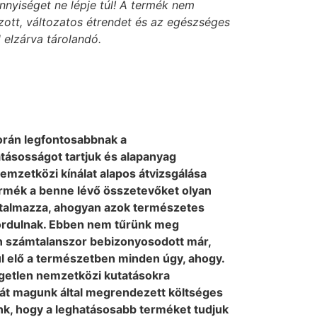
nnyiséget ne lépje túl! A termék nem
ozott, változatos étrendet és az egészséges
 elzárva tárolandó.
orán legfontosabbnak a
tásosságot tartjuk és alapanyag
nemzetközi kínálat alapos átvizsgálása
rmék a benne lévő összetevőket olyan
talmazza, ahogyan azok természetes
fordulnak. Ebben nem tűrünk meg
 számtalanszor bebizonyosodott már,
l elő a természetben minden úgy, ahogy.
ggetlen nemzetközi kutatásokra
át magunk által megrendezett költséges
nk, hogy a leghatásosabb terméket tudjuk