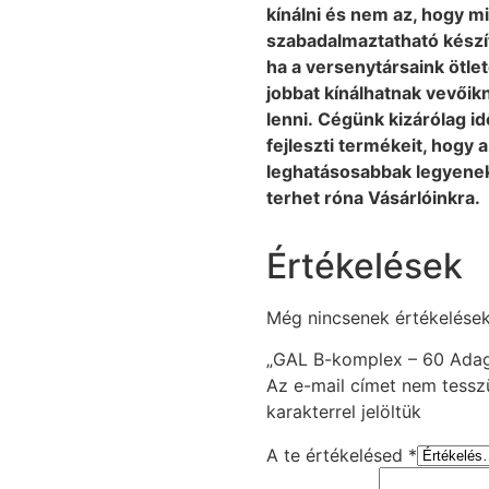
kínálni és nem az, hogy 
szabadalmaztatható kész
ha a versenytársaink ötle
jobbat kínálhatnak vevőikn
lenni. Cégünk kizárólag i
fejleszti termékeit, hogy
leghatásosabbak legyenek
terhet róna Vásárlóinkra.
Értékelések
Még nincsenek értékelések
„GAL B-komplex – 60 Adag.
Az e-mail címet nem tessz
karakterrel jelöltük
A te értékelésed
*