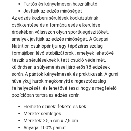
Tartós és kényelmesen használható
Javítják az edzés minőségét
Az edzés közbeni sérülések kockázatának
csökkentése és a formába esés elkerülése
érdekében válasszon olyan sportkiegészítőket,
amelyek javítják az edzés minőségét. A Gaspari
Nutrition csuklópántjai egy tépőzáras szalag
formájában lévő stabilizátorok , amelyek lehetővé
teszik a sérüléseknek kitett csukló védelmét,
különösen a súlyemeléssel járó erősítő edzések
során. A pántok kényelmesek és praktikusak. A gumi
hüvelykujj hurok megkönnyíti a ragasztószalag
felhelyezését, és lehetővé teszi, hogy a megfelelő
pozícióban tartsa az edzés során.
Elérhető színek: fekete és kék
Mérete: semleges
Méretek: 35,5 cm x 7,6 cm
Anyaga: 100% pamut