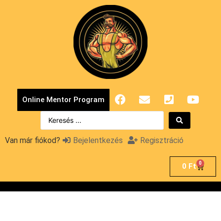
Online Mentor Program
Van már fiókod?
Bejelentkezés
Regisztráció
0
0
Ft