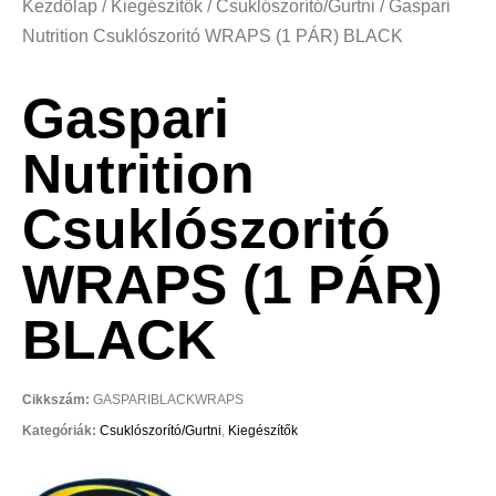
Kezdőlap
/
Kiegészítők
/
Csuklószorító/Gurtni
/ Gaspari
Nutrition Csuklószoritó WRAPS (1 PÁR) BLACK
Gaspari
Nutrition
Csuklószoritó
WRAPS (1 PÁR)
BLACK
Cikkszám:
GASPARIBLACKWRAPS
Kategóriák:
Csuklószorító/Gurtni
,
Kiegészítők