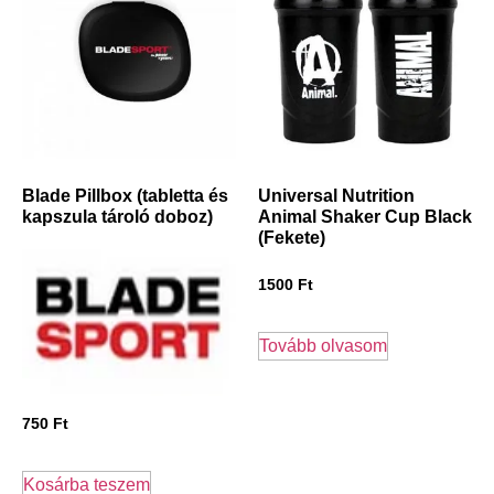
Blade Pillbox (tabletta és
Universal Nutrition
kapszula tároló doboz)
Animal Shaker Cup Black
(Fekete)
1500
Ft
Tovább olvasom
750
Ft
Kosárba teszem