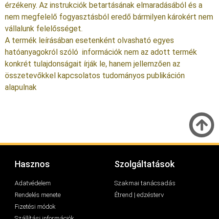
érzékeny. Az instrukciók betartásának elmaradásából és a
nem megfelelő fogyasztásból eredő bármilyen károkért nem
vállalunk felelősséget.
A termék leírásában esetenként olvasható egyes
hatóanyagokról szóló információk nem az adott termék
konkrét tulajdonságait írják le, hanem jellemzően az
összetevőkkel kapcsolatos tudományos publikáción
alapulnak
Hasznos
Szolgáltatások
Adatvédelem
Szakmai tanácsadás
Rendelés menete
Étrend | edzésterv
Fizetési módok
Szállítási információk