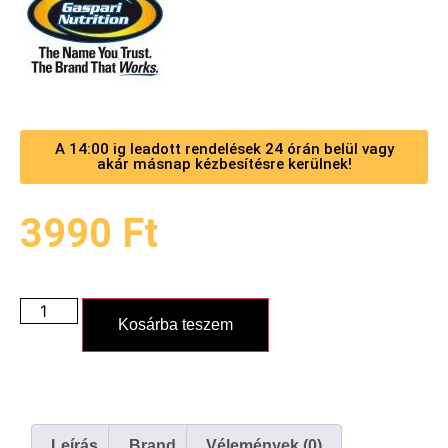
A 14:00 ig leadott rendelések 24 órán belül vagy
akár másnap kézbesítésre kerülnek!
3990
Ft
Kosárba teszem
Leírás
Brand
Vélemények (0)