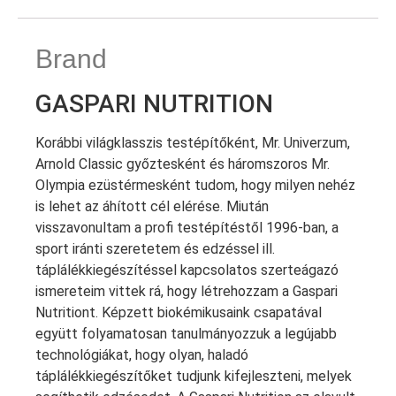
Brand
GASPARI NUTRITION
Korábbi világklasszis testépítőként, Mr. Univerzum,
Arnold Classic győztesként és háromszoros Mr.
Olympia ezüstérmesként tudom, hogy milyen nehéz
is lehet az áhított cél elérése. Miután
visszavonultam a profi testépítéstől 1996-ban, a
sport iránti szeretetem és edzéssel ill.
táplálékkiegészítéssel kapcsolatos szerteágazó
ismereteim vittek rá, hogy létrehozzam a Gaspari
Nutritiont. Képzett biokémikusaink csapatával
együtt folyamatosan tanulmányozzuk a legújabb
technológiákat, hogy olyan, haladó
táplálékkiegészítőket tudjunk kifejleszteni, melyek