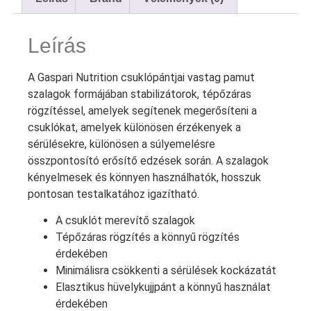
Leírás
A Gaspari Nutrition csuklópántjai vastag pamut
szalagok formájában stabilizátorok, tépőzáras
rögzítéssel, amelyek segítenek megerősíteni a
csuklókat, amelyek különösen érzékenyek a
sérülésekre, különösen a súlyemelésre
összpontosító erősítő edzések során. A szalagok
kényelmesek és könnyen használhatók, hosszuk
pontosan testalkatához igazítható.
A csuklót merevítő szalagok
Tépőzáras rögzítés a könnyű rögzítés
érdekében
Minimálisra csökkenti a sérülések kockázatát
Elasztikus hüvelykujjpánt a könnyű használat
érdekében