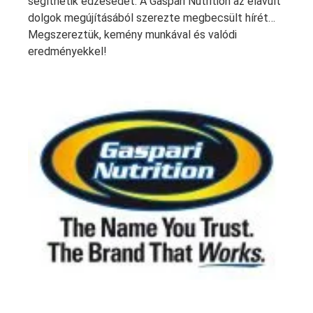
segíthetik edzésedet. A Gaspari Nutrition az elavult
dolgok megújításából szerezte megbecsült hírét…
Megszereztük, kemény munkával és valódi
eredményekkel!