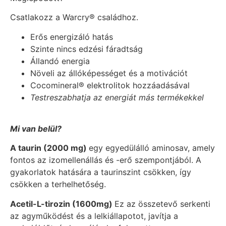
Csatlakozz a Warcry® családhoz.
Erős energizáló hatás
Szinte nincs edzési fáradtság
Állandó energia
Növeli az állóképességet és a motivációt
Cocomineral® elektrolitok hozzáadásával
Testreszabhatja az energiát más termékekkel
Mi van belül?
A taurin (2000 mg)
egy egyedülálló aminosav, amely
fontos az izomellenállás és -erő szempontjából. A
gyakorlatok hatására a taurinszint csökken, így
csökken a terhelhetőség.
Acetil-L-tirozin (1600mg)
Ez az összetevő serkenti
az agyműködést és a lelkiállapotot, javítja a