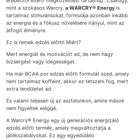
eredetitől eltérő megközelítést tartalmaz. Csakúgy,
mint a szokásos Warcry,
a WARCRY® Energy
is
tartalmaz stimulánsokat; formulája azonban inkább
az energia és a fókusz növelésére irányul, mint az
átfogó élményre.
Ez is remek edzés előtti! Miért?
Mert energiát és motivációt ad, de nem hagy
bizsergést vagy idegességet.
Ha már BCAA por edzés előtti formulát szed, amely
nem tartalmaz koffeint, akkor ez tetszeni fog, mert
extra lendületet ad.
És valami teljesen új az asztalunkon, amire mások
nem figyeltek eléggé.
A Warcry® Energy egy új generációs energizáló
edzés előtti termék, amely megváltoztatja a
játékszabályokat. Ez egy egyedülálló