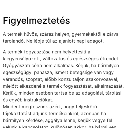
Figyelmeztetés
A termék hűvös, száraz helyen, gyermekektől elzárva
tárolandó. Ne lépje túl az ajánlott napi adagot.
A termék fogyasztása nem helyettesíti a
kiegyensúlyozott, változatos és egészséges étrendet.
Gyógyászati célra nem alkalmas. Kérjük, ha bármilyen
egészségügyi panasza, ismert betegsége van vagy
várandós, szoptat, előbb konzultáljon szakorvosával,
mielőtt elkezdené a termék fogyasztását, alkalmazását.
Kérjük, minden esetben tartsa be az adagolási, tárolási
és egyéb instrukciókat.
Mindent megteszünk azért, hogy teljeskörű
tájékoztatást adjunk termékeinkről, azonban ha
bármilyen kérdése, aggálya lenne, kérjük vegye fel
velünk a kapcsolatot, különösen akkor, ha bármilyen