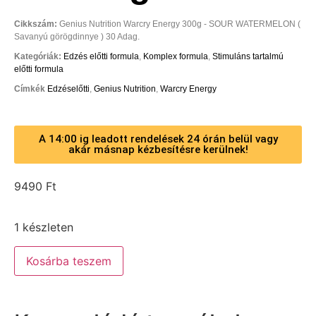
Cikkszám:
Genius Nutrition Warcry Energy 300g - SOUR WATERMELON (
Savanyú görögdinnye ) 30 Adag.
Kategóriák:
Edzés előtti formula
,
Komplex formula
,
Stimuláns tartalmú
előtti formula
Címkék
Edzéselőtti
,
Genius Nutrition
,
Warcry Energy
A 14:00 ig leadott rendelések 24 órán belül vagy
akár másnap kézbesítésre kerülnek!
9490
Ft
1 készleten
Kosárba teszem