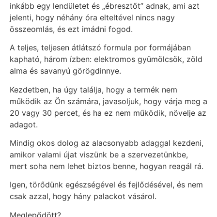
inkább egy lendületet és „ébresztőt” adnak, ami azt
jelenti, hogy néhány óra elteltével nincs nagy
összeomlás, és ezt imádni fogod.
A teljes, teljesen átlátszó formula por formájában
kapható, három ízben: elektromos gyümölcsök, zöld
alma és savanyú görögdinnye.
Kezdetben, ha úgy találja, hogy a termék nem
működik az Ön számára, javasoljuk, hogy várja meg a
20 vagy 30 percet, és ha ez nem működik, növelje az
adagot.
Mindig okos dolog az alacsonyabb adaggal kezdeni,
amikor valami újat viszünk be a szervezetünkbe,
mert soha nem lehet biztos benne, hogyan reagál rá.
Igen, törődünk egészségével és fejlődésével, és nem
csak azzal, hogy hány palackot vásárol.
Meglepődött?