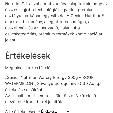
Nutrition®-t azzal a motivációval alapították, hogy az
összes legjobb technológiát egyetlen prémium
osztályú márkában egyesítsék . A Genius Nutrition®
márka a tudomány, a legjobb technológia, az
összetevők és az innováció, valamint a
csúcskategóriás, prémium termékek kombinációját
jelenti.
Értékelések
Még nincsenek értékelések.
„Genius Nutrition Warcry Energy 300g – SOUR
WATERMELON ( Savanyú görögdinnye ) 30 Adag.”
értékelése elsőként
Az e-mail címet nem tesszük közzé.
A kötelező
mezőket
*
karakterrel jelöltük
A te értékelésed
*