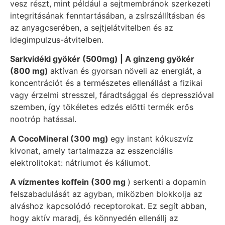
vesz részt, mint például a sejtmembránok szerkezeti
integritásának fenntartásában, a zsírszállításban és
az anyagcserében, a sejtjelátvitelben és az
idegimpulzus-átvitelben.
Sarkvidéki gyökér (500mg) | A ginzeng gyökér
(800 mg)
aktívan és gyorsan növeli az energiát, a
koncentrációt és a természetes ellenállást a fizikai
vagy érzelmi stresszel, fáradtsággal és depresszióval
szemben, így tökéletes edzés előtti termék erős
nootróp hatással.
A CocoMineral (300 mg)
egy instant kókuszvíz
kivonat, amely tartalmazza az esszenciális
elektrolitokat: nátriumot és káliumot.
A vízmentes koffein (300 mg
) serkenti a dopamin
felszabadulását az agyban, miközben blokkolja az
alváshoz kapcsolódó receptorokat. Ez segít abban,
hogy aktív maradj, és könnyedén ellenállj az