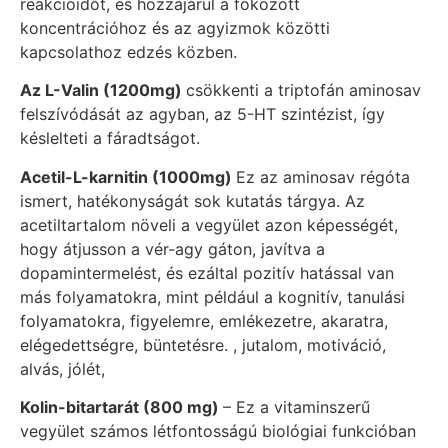
reakcióidőt, és hozzájárul a fokozott
koncentrációhoz és az agyizmok közötti
kapcsolathoz edzés közben.
Az L-Valin (1200mg)
csökkenti a triptofán aminosav
felszívódását az agyban, az 5-HT szintézist, így
késlelteti a fáradtságot.
Acetil-L-karnitin (1000mg)
Ez az aminosav régóta
ismert, hatékonyságát sok kutatás tárgya. Az
acetiltartalom növeli a vegyület azon képességét,
hogy átjusson a vér-agy gáton, javítva a
dopamintermelést, és ezáltal pozitív hatással van
más folyamatokra, mint például a kognitív, tanulási
folyamatokra, figyelemre, emlékezetre, akaratra,
elégedettségre, büntetésre. , jutalom, motiváció,
alvás, jólét,
Kolin-bitartarát (800 mg)
– Ez a vitaminszerű
vegyület számos létfontosságú biológiai funkcióban