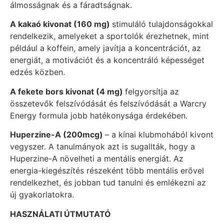
álmosságnak és a fáradtságnak.
A kakaó kivonat (160 mg)
stimuláló tulajdonságokkal
rendelkezik, amelyeket a sportolók érezhetnek, mint
például a koffein, amely javítja a koncentrációt, az
energiát, a motivációt és a koncentráló képességet
edzés közben.
A fekete bors kivonat (4 mg)
felgyorsítja az
összetevők felszívódását és felszívódását a Warcry
Energy formula jobb hatékonysága érdekében.
Huperzine-A (200mcg)
– a kínai klubmohából kivont
vegyszer. A tanulmányok azt is sugallták, hogy a
Huperzine-A növelheti a mentális energiát. Az
energia-kiegészítés részeként több mentális erővel
rendelkezhet, és jobban tud tanulni és emlékezni az
új gyakorlatokra.
HASZNÁLATI ÚTMUTATÓ