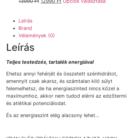
13990
Ft
12990
Ft
Opciók választása
Leírás
Brand
Vélemények (0)
Leírás
Teljes testedzés, tartalék energiával
Ehetsz annyi fehérjét és összetett szénhidrátot,
amennyit csak akarsz, és számtalan kiló súlyt
felemelhetsz, de ha energiaszinted nincs közel a
maximumhoz, akkor nem tudod elérni az edzőtermi
és atlétikai potenciálodat.
És az energiaszint elég alacsony lehet…