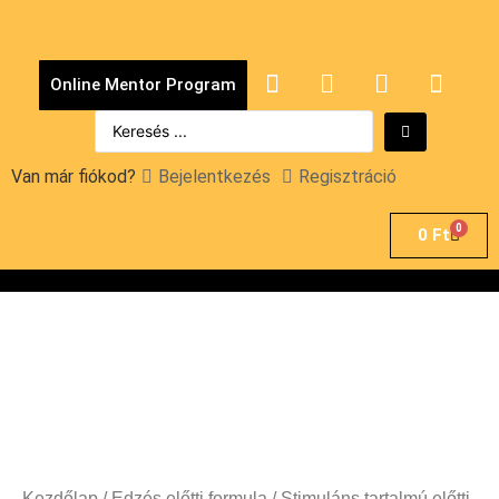
Online Mentor Program
Van már fiókod?
Bejelentkezés
Regisztráció
0
0
Ft
Kezdőlap
/
Edzés előtti formula
/
Stimuláns tartalmú előtti