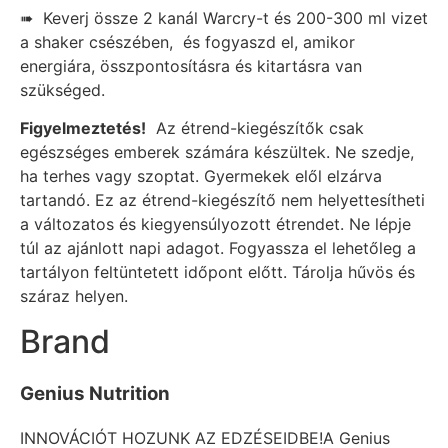
➠ Keverj össze 2 kanál Warcry-t és 200-300 ml vizet
a shaker csészében, és fogyaszd el, amikor
energiára, összpontosításra és kitartásra van
szükséged.
Figyelmeztetés!
Az étrend-kiegészítők csak
egészséges emberek számára készültek. Ne szedje,
ha terhes vagy szoptat. Gyermekek elől elzárva
tartandó. Ez az étrend-kiegészítő nem helyettesítheti
a változatos és kiegyensúlyozott étrendet. Ne lépje
túl az ajánlott napi adagot. Fogyassza el lehetőleg a
tartályon feltüntetett időpont előtt. Tárolja hűvös és
száraz helyen.
Brand
Genius Nutrition
INNOVÁCIÓT HOZUNK AZ EDZÉSEIDBE!A Genius