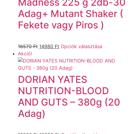
Madness 225 g 2db-30
Adag+ Mutant Shaker (
Fekete vagy Piros )
16570
Ft
14980
Ft
Opciók választása
Akció!
DORIAN YATES
NUTRITION-BLOOD
AND GUTS – 380g (20
Adag)