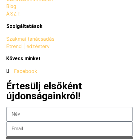
Blog
Á.SZ.F.
Szolgáltatások
Szakmai tanácsadás
Étrend | edzésterv
Kövess minket
Facebook
Értesülj elsőként
újdonságainkról!