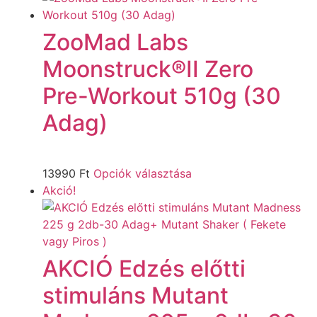
ZooMad Labs
Moonstruck®II Zero
Pre-Workout 510g (30
Adag)
13990
Ft
Opciók választása
Akció!
AKCIÓ Edzés előtti
stimuláns Mutant