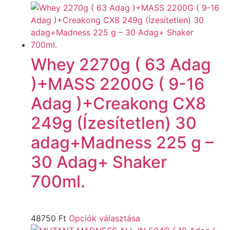
Whey 2270g ( 63 Adag
)+MASS 2200G ( 9-16
Adag )+Creakong CX8
249g (Ízesítetlen) 30
adag+Madness 225 g –
30 Adag+ Shaker
700ml.
48750
Ft
Opciók választása