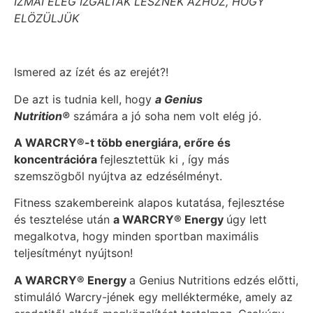
IZMAI ELÉG IZGÁLTAK LESZNEK AZHOZ, HOGY
ELÖZÜLJÜK
Ismered az ízét és az erejét?!
De azt is tudnia kell, hogy
a Genius
Nutrition®
számára a jó soha nem volt elég jó.
A WARCRY®-t több energiára, erőre és
koncentrációra
fejlesztettük ki , így más
szemszögből nyújtva az edzésélményt.
Fitness szakembereink alapos kutatása, fejlesztése
és tesztelése után
a WARCRY® Energy
úgy lett
megalkotva, hogy minden sportban maximális
teljesítményt nyújtson!
A WARCRY® Energy
a Genius Nutritions edzés előtti,
stimuláló Warcry-jének egy mellékterméke, amely az