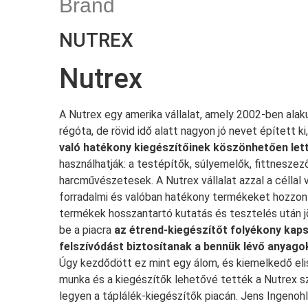
Brand
NUTREX
Nutrex
A Nutrex egy amerika vállalat, amely 2002-ben alaku
régóta, de rövid idő alatt nagyon jó nevet épített ki
való hatékony kiegészítőinek köszönhetően let
használhatják: a testépítők, súlyemelők, fittnesze
harcművészetesek. A Nutrex vállalat azzal a céllal v
forradalmi és valóban hatékony termékeket hozzo
termékek hosszantartó kutatás és tesztelés után j
be a piacra
az étrend-kiegészítőt folyékony kap
felszívódást biztosítanak a bennük lévő anyago
Úgy kezdődött ez mint egy álom, és kiemelkedő el
munka és a kiegészítők lehetővé tették a Nutrex 
legyen a táplálék-kiegészítők piacán. Jens Ingenohl