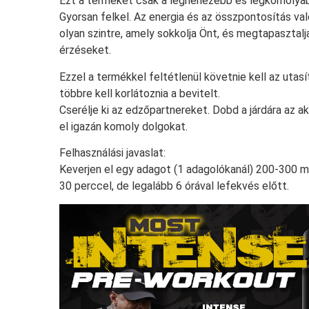
Ezt a terméket csak a legnehezebb és legkomolya
Gyorsan felkel. Az energia és az összpontosítás val
olyan szintre, amely sokkolja Önt, és megtapasztalj
érzéseket.
Ezzel a termékkel feltétlenül követnie kell az utas
többre kell korlátoznia a bevitelt.
Cserélje ki az edzőpartnereket. Dobd a járdára az ak
el igazán komoly dolgokat.
Felhasználási javaslat:
Keverjen el egy adagot (1 adagolókanál) 200-300 ml
30 perccel, de legalább 6 órával lefekvés előtt.