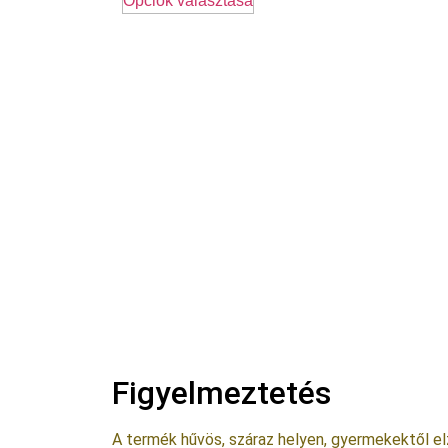
Opciók választása
Figyelmeztetés
A termék hűvös, száraz helyen, gyermekektől elzá