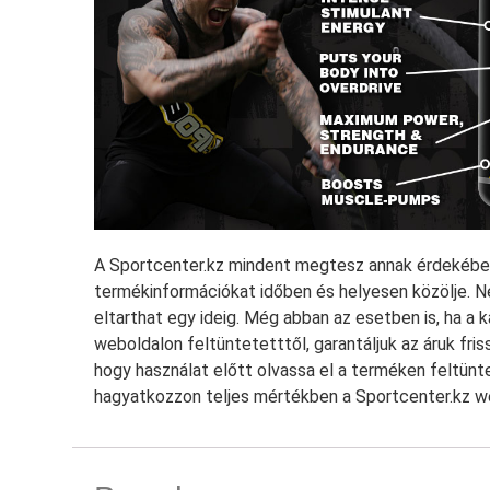
A Sportcenter.kz mindent megtesz annak érdekében
termékinformációkat időben és helyesen közölje. N
eltarthat egy ideig. Még abban az esetben is, ha a
weboldalon feltüntetetttől, garantáljuk az áruk fri
hogy használat előtt olvassa el a terméken feltünte
hagyatkozzon teljes mértékben a Sportcenter.kz web