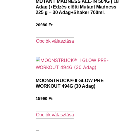
MUTANT MADNESS ALL-IN 504G ( 18
Adag )+Edzés előtti Mutant Madness
225 g – 30 Adag+Shaker 700ml.
20980
Ft
Opciók választása
MOONSTRUCK® II GLOW PRE-
WORKOUT 494G (30 Adag)
15990
Ft
Opciók választása