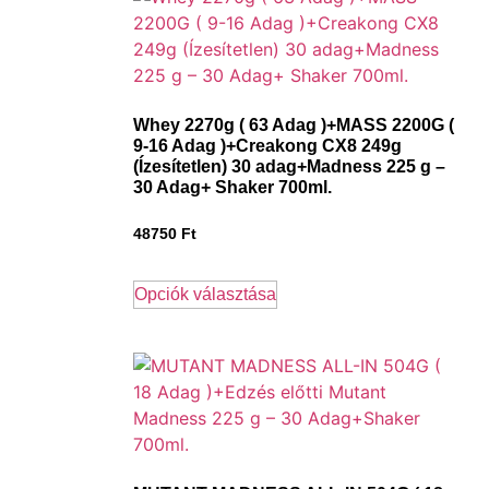
Whey 2270g ( 63 Adag )+MASS 2200G (
9-16 Adag )+Creakong CX8 249g
(Ízesítetlen) 30 adag+Madness 225 g –
30 Adag+ Shaker 700ml.
48750
Ft
Opciók választása