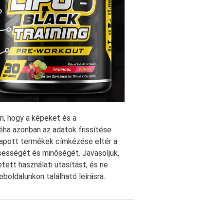
, hogy a képeket és a
éha azonban az adatok frissítése
 kapott termékek címkézése eltér a
ssességét és minőségét. Javasoljuk,
tett használati utasítást, és ne
oldalunkon található leírásra.