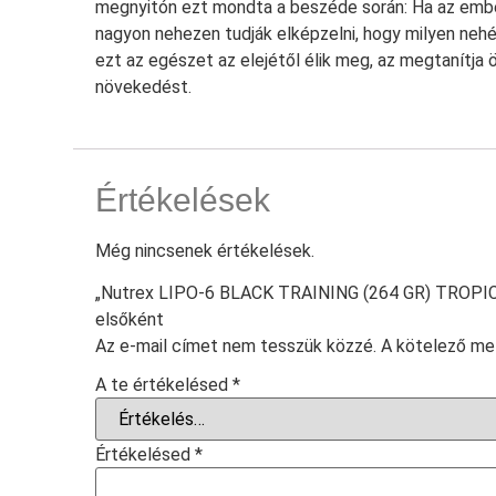
megnyitón ezt mondta a beszéde során: Ha az embe
nagyon nehezen tudják elképzelni, hogy milyen nehé
ezt az egészet az elejétől élik meg, az megtanítja ö
növekedést.
Értékelések
Még nincsenek értékelések.
„Nutrex LIPO-6 BLACK TRAINING (264 GR) TROPIC
elsőként
Az e-mail címet nem tesszük közzé.
A kötelező m
A te értékelésed
*
Értékelésed
*