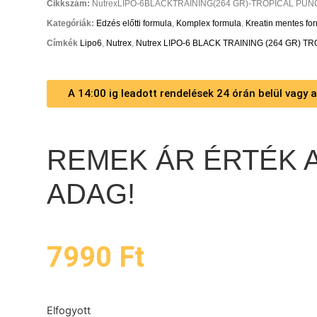
Cikkszám:
NutrexLIPO-6BLACKTRAINING(264 GR)-TROPICAL PU
Kategóriák:
Edzés előtti formula
,
Komplex formula
,
Kreatin mentes fo
Címkék
Lipo6
,
Nutrex
,
Nutrex LIPO-6 BLACK TRAINING (264 GR) TR
A 14:00 ig leadott rendelések 24 órán belül vagy
REMEK ÁR ÉRTÉK A
ADAG!
7990
Ft
Elfogyott