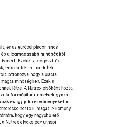
lt, és az európai piacon nincs
, és a
legmagasabb minőségből
t ismert
. Ezeket a kiegészítők
zők, erőemelők, és mindeféle
olt létrehozva, hogy a piacra
n magas minőségben. Ezek a
önnek létre. A Nutrex elsőként hozta
szula formájában
,
amelyek gyors
knak és így jobb eredményeket is
.
ismeréssé nőtte ki magát. A kemény
számára, hogy egy nagyobb erő
, a Nutrex elnöke egy ünnepi