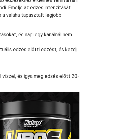
bb edzésekhez érdemes fenntartani.
ódi. Emelje az edzés intenzitását
a a valaha tapasztalt legjobb
ításokat, és napi egy kanálnál nem
tuális edzés előtti edzést, és kezdj
 vízzel, és igya meg edzés előtt 20-