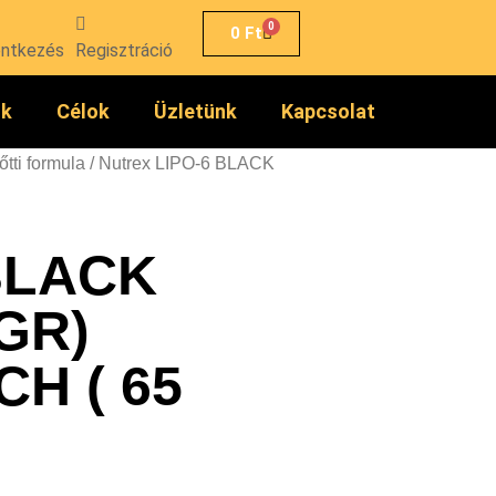
0
0
Ft
entkezés
Regisztráció
ók
Célok
Üzletünk
Kapcsolat
őtti formula
/ Nutrex LIPO-6 BLACK
 BLACK
GR)
H ( 65