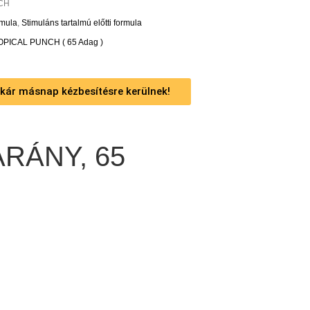
NCH
rmula
,
Stimuláns tartalmú előtti formula
OPICAL PUNCH ( 65 Adag )
 akár másnap kézbesítésre kerülnek!
RÁNY, 65