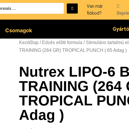
Van már
fiókod?
Bejel
Gyárt
Csomagok
Kezdőlap
/
Edzés előtti formula
/
Stimuláns tartalmú el
TRAINING (264 GR) TROPICAL PUNCH ( 65 Adag )
Nutrex LIPO-6
TRAINING (264 
TROPICAL PUNC
Adag )