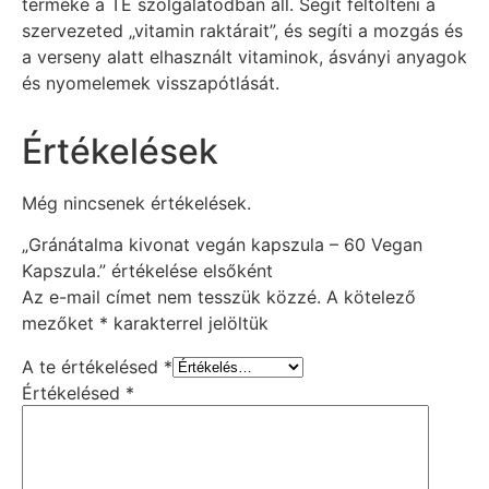
terméke a TE szolgálatodban áll. Segít feltölteni a
szervezeted „vitamin raktárait”, és segíti a mozgás és
a verseny alatt elhasznált vitaminok, ásványi anyagok
és nyomelemek visszapótlását.
Értékelések
Még nincsenek értékelések.
„Gránátalma kivonat vegán kapszula – 60 Vegan
Kapszula.” értékelése elsőként
Az e-mail címet nem tesszük közzé.
A kötelező
mezőket
*
karakterrel jelöltük
A te értékelésed
*
Értékelésed
*