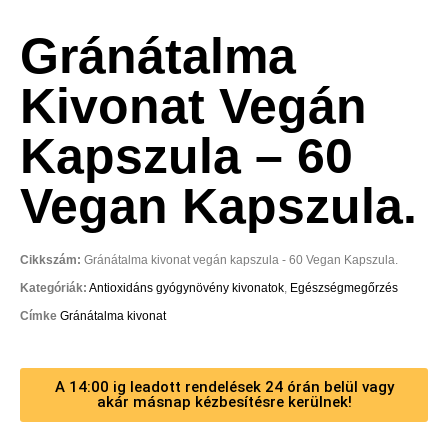
Gránátalma
Kivonat Vegán
Kapszula – 60
Vegan Kapszula.
Cikkszám:
Gránátalma kivonat vegán kapszula - 60 Vegan Kapszula.
Kategóriák:
Antioxidáns gyógynövény kivonatok
,
Egészségmegőrzés
Címke
Gránátalma kivonat
A 14:00 ig leadott rendelések 24 órán belül vagy
akár másnap kézbesítésre kerülnek!