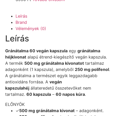
Leírás
Brand
Vélemények (0)
Leírás
Gránátalma 60 vegán kapszula
egy
gránátalma
héjkivonat
alapú étrend-kiegészítő vegán kapszula.
A termék
500 mg gránátalma kivonatot
tartalmaz
adagonként (1 kapszula), amelyből
250 mg polifenol
.
A gránátalma a természet egyik leggazdagabb
antioxidáns forrása. A
vegán
kapszulahéj
állateredetű összetevőket nem
tartalmaz.
60 kapszula
–
60 napos kúra
.
ELŐNYÖK
✓
500 mg gránátalma kivonat
– adagonként.