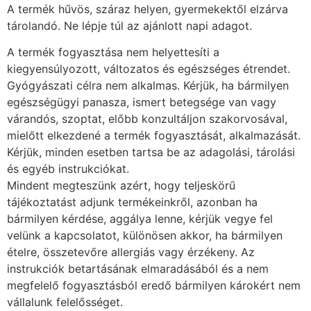
A termék hűvös, száraz helyen, gyermekektől elzárva
tárolandó. Ne lépje túl az ajánlott napi adagot.
A termék fogyasztása nem helyettesíti a
kiegyensúlyozott, változatos és egészséges étrendet.
Gyógyászati célra nem alkalmas. Kérjük, ha bármilyen
egészségügyi panasza, ismert betegsége van vagy
várandós, szoptat, előbb konzultáljon szakorvosával,
mielőtt elkezdené a termék fogyasztását, alkalmazását.
Kérjük, minden esetben tartsa be az adagolási, tárolási
és egyéb instrukciókat.
Mindent megteszünk azért, hogy teljeskörű
tájékoztatást adjunk termékeinkről, azonban ha
bármilyen kérdése, aggálya lenne, kérjük vegye fel
velünk a kapcsolatot, különösen akkor, ha bármilyen
ételre, összetevőre allergiás vagy érzékeny. Az
instrukciók betartásának elmaradásából és a nem
megfelelő fogyasztásból eredő bármilyen károkért nem
vállalunk felelősséget.