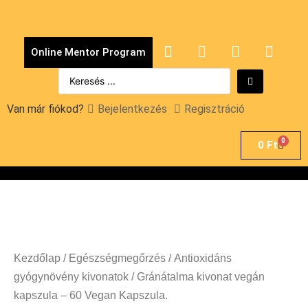
Online Mentor Program
Van már fiókod?
Bejelentkezés
Regisztráció
0
0
Ft
Kezdőlap
/
Egészségmegőrzés
/
Antioxidáns
gyógynövény kivonatok
/ Gránátalma kivonat vegán
kapszula – 60 Vegan Kapszula.