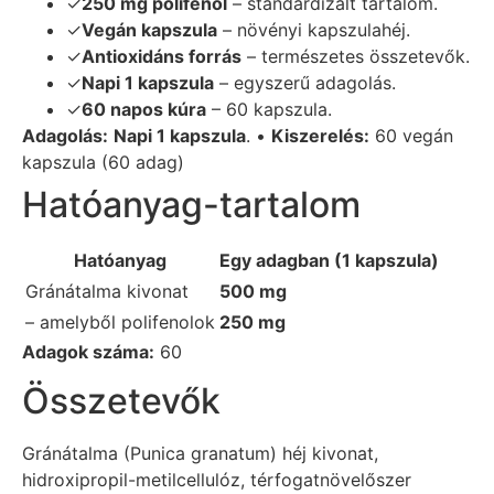
✓
250 mg polifenol
– standardizált tartalom.
✓
Vegán kapszula
– növényi kapszulahéj.
✓
Antioxidáns forrás
– természetes összetevők.
✓
Napi 1 kapszula
– egyszerű adagolás.
✓
60 napos kúra
– 60 kapszula.
Adagolás:
Napi 1 kapszula
. •
Kiszerelés:
60 vegán
kapszula (60 adag)
Hatóanyag-tartalom
Hatóanyag
Egy adagban (1 kapszula)
Gránátalma kivonat
500 mg
– amelyből polifenolok
250 mg
Adagok száma:
60
Összetevők
Gránátalma (Punica granatum) héj kivonat,
hidroxipropil-metilcellulóz, térfogatnövelőszer