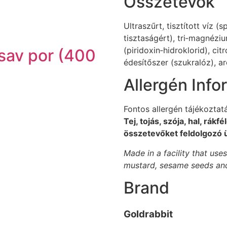
Összetevők
Ultraszűrt, tisztított víz (
tisztaságért), tri‑magnéziu
(piridoxin‑hidroklorid), ci
sav por (400
édesítőszer (szukralóz), a
Allergén Info
Fontos allergén tájékoztatá
Tej, tojás, szója, hal, rák
összetevőket feldolgozó 
Made in a facility that uses
mustard, sesame seeds and 
Brand
Goldrabbit