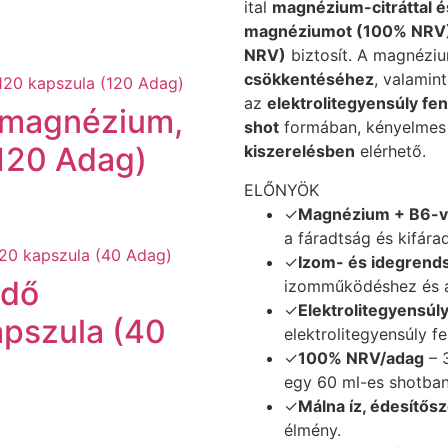
ital
magnézium-citráttal é
magnéziumot (100% NRV
NRV)
biztosít. A magnézi
csökkentéséhez
, valamin
az
elektrolitegyensúly fe
 magnézium,
shot
formában, kényelmes 
(120 Adag)
kiszerelésben
elérhető.
ELŐNYÖK
✓
Magnézium + B6-vi
a fáradtság és kifár
✓
Izom- és idegrend
édő
izomműködéshez és a
✓
Elektrolitegyensúl
apszula (40
elektrolitegyensúly f
✓
100% NRV/adag
– 
egy 60 ml-es shotban
✓
Málna íz, édesítősz
élmény.