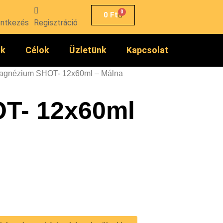
0
0
Ft
entkezés
Regisztráció
ók
Célok
Üzletünk
Kapcsolat
agnézium SHOT- 12x60ml – Málna
T- 12x60ml