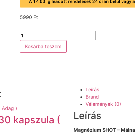
A 14:00 ig leadott rendelések 24 órán belül vagy
5990
Ft
Kosárba teszem
Leírás
k
Brand
Vélemények (0)
Leírás
30 kapszula (
Magnézium SHOT – Málna