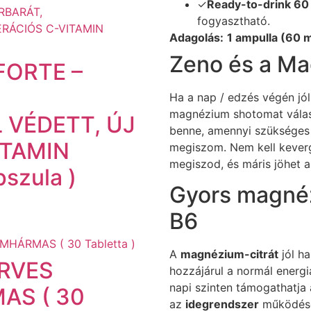
✓
Ready-to-drink 60
fogyasztható.
Adagolás:
1 ampulla (60 m
Zeno és a M
FORTE –
Ha a nap / edzés végén jól
magnézium shotomat válasz
VÉDETT, ÚJ
benne, amennyi szükséges 
ITAMIN
megiszom. Nem kell keverge
megiszod, és máris jöhet 
szula )
Gyors magnéz
B6
A
magnézium-citrát
jól h
ERVES
hozzájárul a normál energ
napi szinten támogathatja
S ( 30
az
idegrendszer
működésé