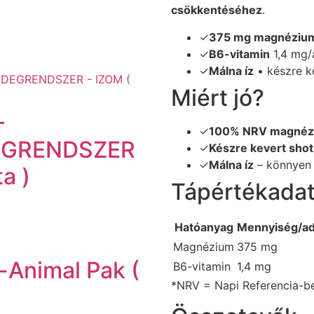
csökkentéséhez
.
✓
375 mg magnéziu
✓
B6-vitamin
1,4 mg/
✓
Málna íz
• készre k
Miért jó?
–
✓
100% NRV magnéz
EGRENDSZER
✓
Készre kevert shot
✓
Málna íz
– könnyen 
a )
Tápértékada
Hatóanyag
Mennyiség/ad
Magnézium
375 mg
n-Animal Pak (
B6-vitamin
1,4 mg
*NRV = Napi Referencia-bev