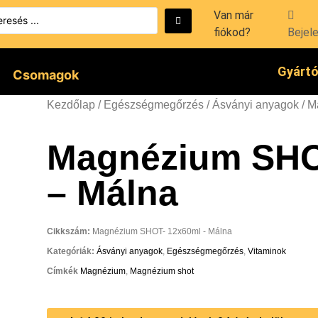
Van már
fiókod?
Bejel
Gyárt
Csomagok
Kezdőlap
/
Egészségmegőrzés
/
Ásványi anyagok
/ M
Magnézium SHO
– Málna
Cikkszám:
Magnézium SHOT- 12x60ml - Málna
Kategóriák:
Ásványi anyagok
,
Egészségmegőrzés
,
Vitaminok
Címkék
Magnézium
,
Magnézium shot