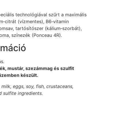
speciális technológiával szűrt a maximális
m‑citrát (vízmentes), B6‑vitamin
tromsav, tartósítószer (kálium‑szorbát),
roma, színezék (Ponceau 4R).
rmáció
s.
félék, mustár, szezámmag és szulfit
üzemben készült.
 milk, eggs, soy, fish, crustaceans,
sulfite ingredients.