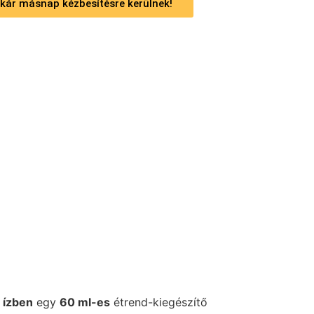
 akár másnap kézbesítésre kerülnek!
 ízben
egy
60 ml-es
étrend-kiegészítő