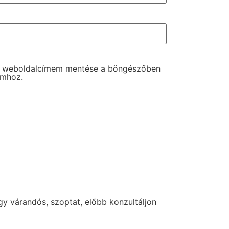
s weboldalcímem mentése a böngészőben
omhoz.
y várandós, szoptat, előbb konzultáljon