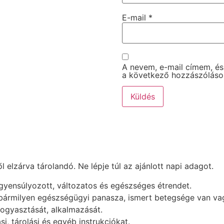
E-mail
*
A nevem, e-mail címem, é
a következő hozzászólás
elzárva tárolandó. Ne lépje túl az ajánlott napi adagot.
egyensúlyozott, változatos és egészséges étrendet.
 bármilyen egészségügyi panasza, ismert betegsége van vag
fogyasztását, alkalmazását.
i, tárolási és egyéb instrukciókat.