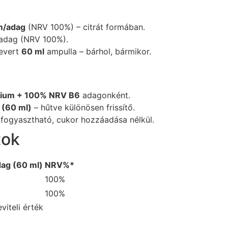
m/adag
(NRV 100%) – citrát formában.
adag (NRV 100%).
evert
60 ml
ampulla – bárhol, bármikor.
ium + 100% NRV B6
adagonként.
 (60 ml)
– hűtve különösen frissítő.
fogyasztható, cukor hozzáadása nélkül.
tok
ag (60 ml)
NRV%*
100%
100%
iteli érték