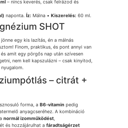
 ml
– nincs keverés, csak felrázod és
l)
naponta.
Íz:
Málna •
Kiszerelés:
60 ml.
agnézium SHOT
 jönne egy kis lazítás, én a málnás
tom! Finom, praktikus, és pont annyi van
és amit egy pörgős nap után szívesen
tni, nem kell kapszulázni – csak kinyitod,
a nyugalom.
iumpótlás – citrát +
asznosuló forma, a
B6‑vitamin
pedig
iatermelő anyagcseréhez. A kombináció
 a
normál izomműködést
,
t és hozzájárulhat a
fáradtságérzet