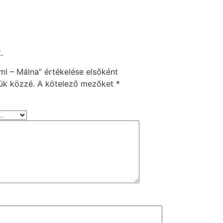
.
 – Málna” értékelése elsőként
ük közzé.
A kötelező mezőket
*