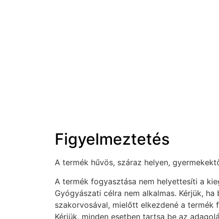
Figyelmeztetés
A termék hűvös, száraz helyen, gyermekektől 
A termék fogyasztása nem helyettesíti a ki
Gyógyászati célra nem alkalmas. Kérjük, ha
szakorvosával, mielőtt elkezdené a termék 
Kérjük, minden esetben tartsa be az adagolás