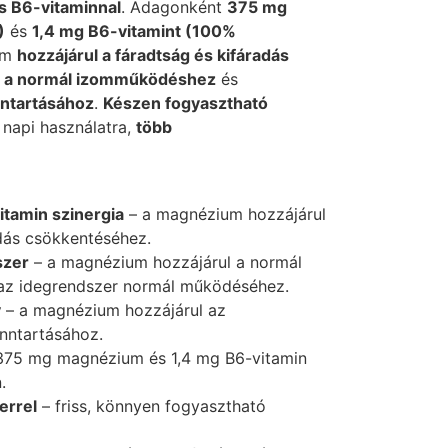
s B6-vitaminnal
. Adagonként
375 mg
)
és
1,4 mg B6-vitamint (100%
um
hozzájárul a fáradtság és kifáradás
t
a normál izomműködéshez
és
nntartásához
.
Készen fogyasztható
napi használatra,
több
tamin szinergia
– a magnézium hozzájárul
adás csökkentéséhez.
szer
– a magnézium hozzájárul a normál
z idegrendszer normál működéséhez.
y
– a magnézium hozzájárul az
enntartásához.
375 mg magnézium és 1,4 mg B6-vitamin
.
errel
– friss, könnyen fogyasztható