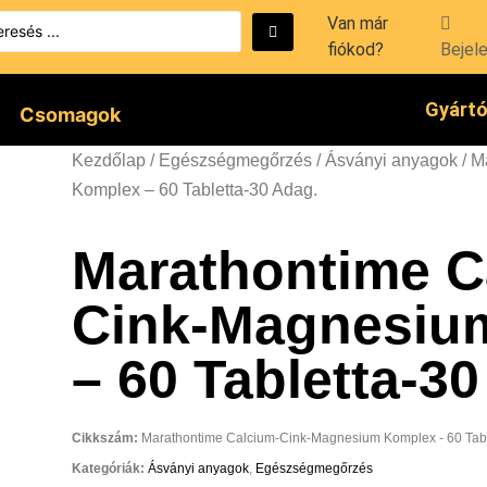
Van már
fiókod?
Bejel
Gyárt
Csomagok
Kezdőlap
/
Egészségmegőrzés
/
Ásványi anyagok
/ M
Komplex – 60 Tabletta-30 Adag.
Marathontime C
Cink-Magnesiu
– 60 Tabletta-3
Cikkszám:
Marathontime Calcium-Cink-Magnesium Komplex - 60 Tabl
Kategóriák:
Ásványi anyagok
,
Egészségmegőrzés