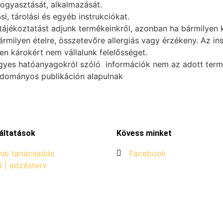
fogyasztását, alkalmazását.
i, tárolási és egyéb instrukciókat.
ájékoztatást adjunk termékeinkről, azonban ha bármilyen k
ármilyen ételre, összetevőre allergiás vagy érzékeny. Az i
n károkért nem vállalunk felelősséget.
gyes hatóanyagokról szóló információk nem az adott termék
udományos publikáción alapulnak
áltatások
Kövess minket
ai tanácsadás
Facebook
d | edzésterv