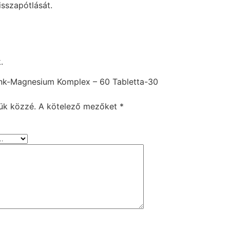
sszapótlását.
.
nk-Magnesium Komplex – 60 Tabletta-30
ük közzé.
A kötelező mezőket
*