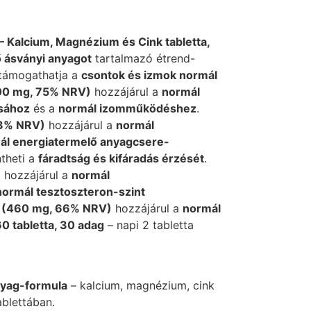
Kalcium, Magnézium és Cink tabletta,
 ásványi anyagot
tartalmazó étrend-
 támogathatja a
csontok és izmok normál
00 mg, 75% NRV)
hozzájárul a
normál
ásához
és a
normál izomműködéshez
.
3% NRV)
hozzájárul a
normál
ál energiatermelő anyagcsere-
theti a
fáradtság és kifáradás érzését
.
)
hozzájárul a
normál
normál tesztoszteron-szint
r (460 mg, 66% NRV)
hozzájárul a
normál
0 tabletta, 30 adag
– napi 2 tabletta
yag-formula
– kalcium, magnézium, cink
ablettában.