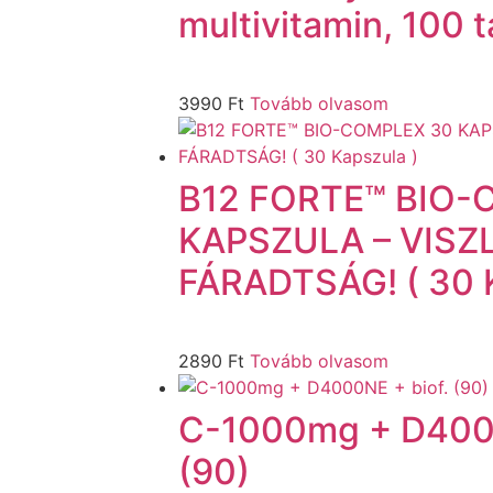
multivitamin, 100 t
3990
Ft
Tovább olvasom
B12 FORTE™ BIO-
KAPSZULA – VISZ
FÁRADTSÁG! ( 30 K
2890
Ft
Tovább olvasom
C-1000mg + D4000
(90)