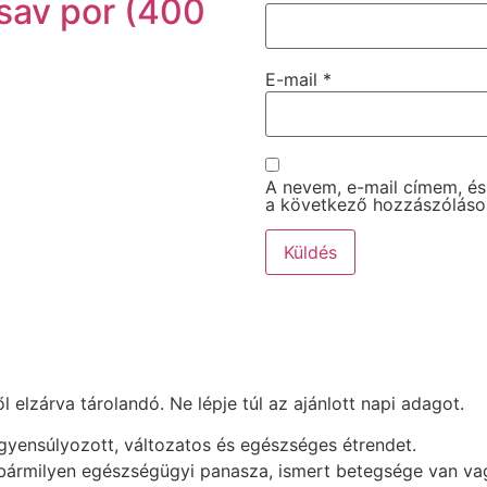
sav por (400
E-mail
*
A nevem, e-mail címem, é
a következő hozzászólás
elzárva tárolandó. Ne lépje túl az ajánlott napi adagot.
egyensúlyozott, változatos és egészséges étrendet.
 bármilyen egészségügyi panasza, ismert betegsége van vag