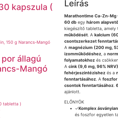
Leírás
30 kapszula (
Marathontime Ca-Zn-Mg – 
60 db
egy
három alapvető
kiegészítő tabletta, amely
működését
. A
kalcium (6
csontszerkezet fenntart
A
magnézium (200 mg, 5
izomműködéshez
, a
norm
 por állagú
folyamatokhoz
és csökken
rancs-Mangó
A
cink (9,6 mg, 96% NRV
fehérjeszintézishez
és a
fenntartásához
. A
foszfo
csontok fenntartásához
.
6
ajánlott.
ELŐNYÖK
✓
Komplex ásványian
(
és foszfor egyetlen t