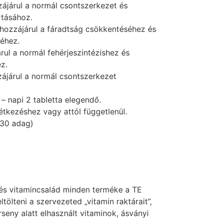
ájárul a normál csontszerkezet és
tásához.
hozzájárul a fáradtság csökkentéséhez és
éhez.
rul a normál fehérjeszintézishez és
z.
ájárul a normál csontszerkezet
– napi 2 tabletta elegendő.
tkezéshez vagy attól függetlenül.
(30 adag)
és vitamincsalád minden terméke a TE
ltölteni a szervezeted „vitamin raktárait”,
rseny alatt elhasznált vitaminok, ásványi