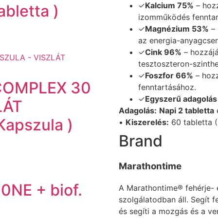
✓
Kalcium 75%
– hozz
abletta )
izomműködés fenntar
✓
Magnézium 53%
– 
az energia-anyagcser
✓
Cink 96%
– hozzájá
tesztoszteron-szinthe
✓
Foszfor 66%
– hozz
COMPLEX 30
fenntartásához.
✓
Egyszerű adagolás
LÁT
Adagolás:
Napi 2 tabletta
é
apszula )
•
Kiszerelés:
60 tabletta 
Brand
Marathontime
NE + biof.
A Marathontime® fehérje- 
szolgálatodban áll. Segít fe
és segíti a mozgás és a ve