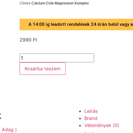
Címke
Calcium-Cink-Magnesium Komplex
A 14:00 ig leadott rendelések 24 órán belül vagy
2990
Ft
Kosárba teszem
Leírás
k
Brand
Vélemények (0)