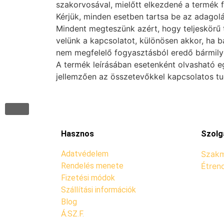
szakorvosával, mielőtt elkezdené a termék 
Kérjük, minden esetben tartsa be az adagolás
Mindent megteszünk azért, hogy teljeskörű t
velünk a kapcsolatot, különösen akkor, ha b
nem megfelelő fogyasztásból eredő bármilye
A termék leírásában esetenként olvasható e
jellemzően az összetevőkkel kapcsolatos t
Hasznos
Szolg
Adatvédelem
Szakm
Rendelés menete
Étren
Fizetési módok
Szállítási információk
Blog
Á.SZ.F.