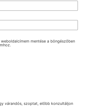
s weboldalcímem mentése a böngészőben
omhoz.
y várandós, szoptat, előbb konzultáljon