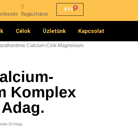
0
0
Ft
entkezés
Regisztráció
ók
Célok
Üzletünk
Kapcsolat
arathontime Calcium-Cink-Magnesium
alcium-
m Komplex
0 Adag.
etta-30 Adag.