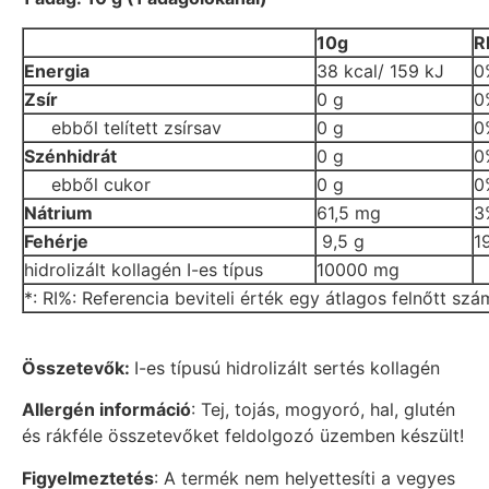
10g
R
Energia
38 kcal/ 159 kJ
0
Zsír
0 g
0
ebből telített zsírsav
0 g
0
Szénhidrát
0 g
0
ebből cukor
0 g
0
Nátrium
61,5 mg
3
Fehérje
9,5 g
1
hidrolizált kollagén I-es típus
10000 mg
*: RI%: Referencia beviteli érték egy átlagos felnőtt sz
Összetevők:
I-es típusú hidrolizált sertés kollagén
Allergén információ
: Tej, tojás, mogyoró, hal, glutén
és rákféle összetevőket feldolgozó üzemben készült!
Figyelmeztetés
: A termék nem helyettesíti a vegyes