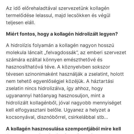
Az idő előrehaladtával szervezetünk kollagén
termelődése lelassul, majd lecsökken és végül
teljesen eláll.
Miért fontos, hogy a kollagén hidrolizált legyen?
A hidrolízis folyamán a kollagén nagyon hosszú
molekula láncait „felvagdossák”, az emberi szervezet
számára ezáltal könnyen emészthetővé és
hasznosíthatóvá téve. A köznyelvben sokszor
tévesen szinonimaként használják a zselatint, holott
nem tehető egyenlőségjel közéjük. A háztartási
zselatin nincs hidrolizálva, így ahhoz, hogy
ugyanannyi hatóanyag hasznosuljon, mint a
hidrolizált kollagénből, jóval nagyobb mennyiséget
kell elfogyasztani belőle. Ugyanez a helyzet a
kocsonyával, disznóbőrrel, csirkelábbal stb…
A kollagén hasznosulása szempontjából mire kell