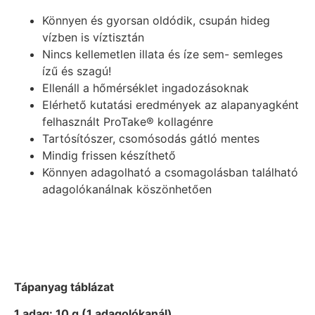
Könnyen és gyorsan oldódik, csupán hideg
vízben is víztisztán
Nincs kellemetlen illata és íze sem- semleges
ízű és szagú!
Ellenáll a hőmérséklet ingadozásoknak
Elérhető kutatási eredmények az alapanyagként
felhasznált ProTake® kollagénre
Tartósítószer, csomósodás gátló mentes
Mindig frissen készíthető
Könnyen adagolható a csomagolásban található
adagolókanálnak köszönhetően
Tápanyag táblázat
1 adag: 10 g (1 adagolókanál)