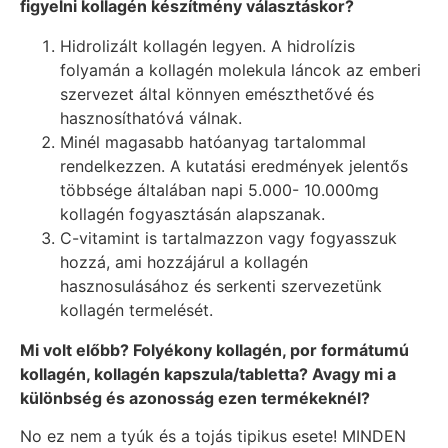
figyelni kollagén készítmény választáskor?
Hidrolizált kollagén legyen. A hidrolízis
folyamán a kollagén molekula láncok az emberi
szervezet által könnyen emészthetővé és
hasznosíthatóvá válnak.
Minél magasabb hatóanyag tartalommal
rendelkezzen. A kutatási eredmények jelentős
többsége általában napi 5.000- 10.000mg
kollagén fogyasztásán alapszanak.
C-vitamint is tartalmazzon vagy fogyasszuk
hozzá, ami hozzájárul a kollagén
hasznosulásához és serkenti szervezetünk
kollagén termelését.
Mi volt előbb? Folyékony kollagén, por formátumú
kollagén, kollagén kapszula/tabletta? Avagy mi a
különbség és azonosság ezen termékeknél?
No ez nem a tyúk és a tojás tipikus esete! MINDEN