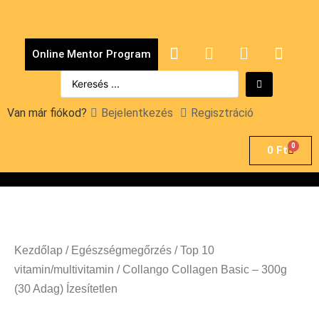
Online Mentor Program
Van már fiókod?
Bejelentkezés
Regisztráció
0
0
Ft
Kezdőlap
/
Egészségmegőrzés
/
Top 10
vitamin/multivitamin
/ Collango Collagen Basic – 300g
(30 Adag) Ízesítetlen