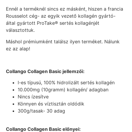
Ennél a terméknél sincs ez másként, hiszen a francia
Rousselot cég- az egyik vezető kollagén gyártó-
által gyártott ProTake® sertés kollagénjét
választottuk.
Máshol prémiumként találsz ilyen terméket. Nálunk
ez az alap!
Collango Collagen Basic jellemzői:
I-es típusú, 100% hidrolizált sertés kollagén
10.000mg (10gramm) kollagén/ adagban
Nincs ízesítve
Könnyen és víztisztán oldódik
300g/tasak- 30 adag
Collango Collagen Basic előnyei: