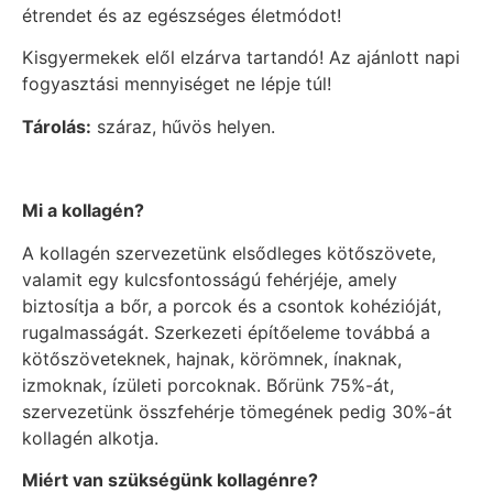
étrendet és az egészséges életmódot!
Kisgyermekek elől elzárva tartandó! Az ajánlott napi
fogyasztási mennyiséget ne lépje túl!
Tárolás:
száraz, hűvös helyen.
Mi a kollagén?
A kollagén szervezetünk elsődleges kötőszövete,
valamit egy kulcsfontosságú fehérjéje, amely
biztosítja a bőr, a porcok és a csontok kohézióját,
rugalmasságát. Szerkezeti építőeleme továbbá a
kötőszöveteknek, hajnak, körömnek, ínaknak,
izmoknak, ízületi porcoknak. Bőrünk 75%-át,
szervezetünk összfehérje tömegének pedig 30%-át
kollagén alkotja.
Miért van szükségünk kollagénre?