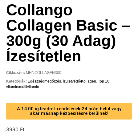
Collango
Collagen Basic –
300g (30 Adag)
Ízesítetlen
Cikkszám:
MHNCOLLAGEN300
Kategóriák:
Egészségmegőrzés
,
Ízületvédő/Kollagén
,
Top 10
vitamin/multivitamin
A 14:00 ig leadott rendelések 24 órán belül vagy
akár másnap kézbesítésre kerülnek!
3990
Ft