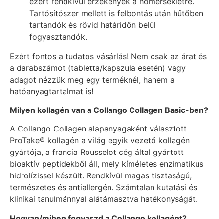
ezért rendkívül érzékenyek a hőmérsékletre.
Tartósítószer mellett is felbontás után hűtőben
tartandók és rövid határidőn belül
fogyasztandók.
Ezért fontos a tudatos vásárlás! Nem csak az árat és
a darabszámot (tabletta/kapszula esetén) vagy
adagot nézzük meg egy terméknél, hanem a
hatóanyagtartalmat is!
Milyen kollagén van a Collango Collagen Basic-ben?
A Collango Collagen alapanyagaként választott
ProTake® kollagén a világ egyik vezető kollagén
gyártója, a francia Rousselot cég által gyártott
bioaktív peptidekből áll, mely kíméletes enzimatikus
hidrolízissel készült. Rendkívül magas tisztaságú,
természetes és antiallergén. Számtalan kutatási és
klinikai tanulmánnyal alátámasztva hatékonyságát.
Hogyan/miben fogyaszd a Collango kollagént?