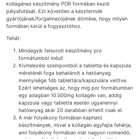
kollagénes készítmény POR formában kezdi
pályafutását. Ezt követően a késztermék
gyártójának/forgalmazójának döntése, hogy milyen
formában kerül a fogyasztóhoz.
Tehát:
Mindegyik felsorolt készítmény pro
formátumból indul!
Kivitelezési szempontból a tabletta és kapszula
méreténél foga behatárolt a hatóanyag
mennyisége 1db tablettára/kapszulára vetítve.
Ezért lehetséges az, hogy míg por formátumban
egy adagban 10.000mg kollagén van, addig
kapszula vagy tabletta esetén ugyanennyi
hatóanyag akár 20 darabban érhető csak el.
A már folyékony formában kapható
készítmények, mivel a kollagén egyfajta fehérje,
ami folyékony formában már nagyon romlandó,