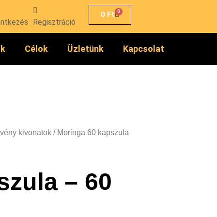
0
0
Ft
entkezés
Regisztráció
ók
Célok
Üzletünk
Kapcsolat
vény kivonatok
/ Moringa 60 kapszula
szula – 60