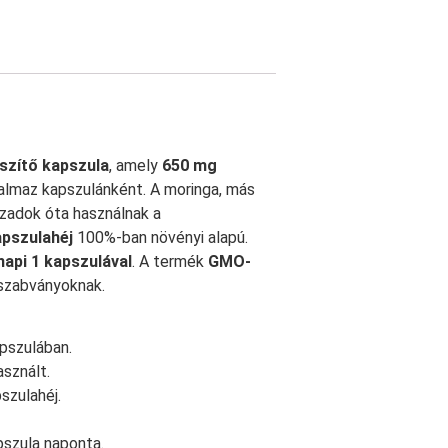
szítő kapszula
, amely
650 mg
almaz kapszulánként. A moringa, más
ázadok óta használnak a
pszulahéj
100%-ban növényi alapú.
napi 1 kapszulával
. A termék
GMO-
 szabványoknak.
pszulában.
sznált.
zulahéj.
szula naponta.