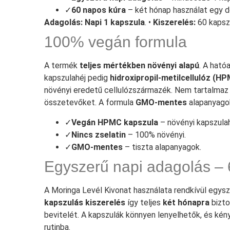
✓
60 napos kúra
– két hónap használat egy d
Adagolás:
Napi 1 kapszula
. •
Kiszerelés:
60 kapszu
100% vegán formula
A termék
teljes mértékben növényi alapú
. A ható
kapszulahéj pedig
hidroxipropil-metilcellulóz (H
növényi eredetű cellulózszármazék. Nem tartalmaz z
összetevőket. A formula
GMO-mentes
alapanyagok
✓
Vegán HPMC kapszula
– növényi kapszulah
✓
Nincs zselatin
– 100% növényi.
✓
GMO-mentes
– tiszta alapanyagok.
Egyszerű napi adagolás – 
A Moringa Levél Kivonat használata rendkívül egys
kapszulás kiszerelés
így teljes
két hónapra
bizto
bevitelét. A kapszulák könnyen lenyelhetők, és kén
rutinba.