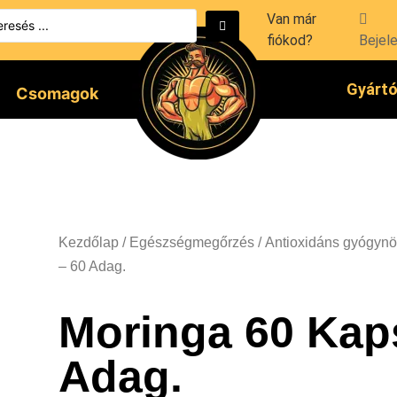
Van már
fiókod?
Bejel
Gyárt
Csomagok
Kezdőlap
/
Egészségmegőrzés
/
Antioxidáns gyógynö
– 60 Adag.
Moringa 60 Kap
Adag.