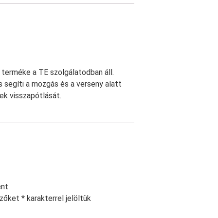
terméke a TE szolgálatodban áll.
és segíti a mozgás és a verseny alatt
ek visszapótlását.
ént
ezőket
*
karakterrel jelöltük