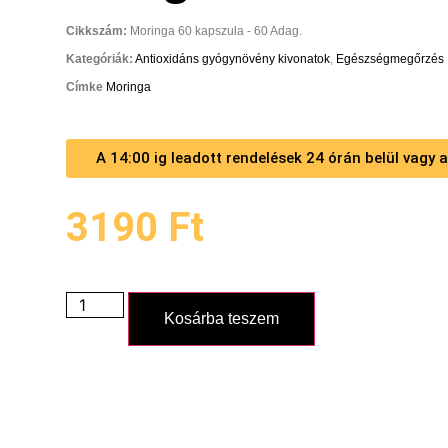
Cikkszám:
Moringa 60 kapszula - 60 Adag.
Kategóriák:
Antioxidáns gyógynövény kivonatok
,
Egészségmegőrzés
Címke
Moringa
A 14:00 ig leadott rendelések 24 órán belül vagy
3190
Ft
Kosárba teszem