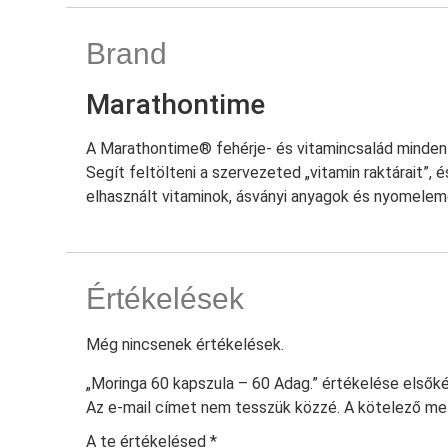
Brand
Marathontime
A Marathontime® fehérje- és vitamincsalád minden 
Segít feltölteni a szervezeted „vitamin raktárait”, 
elhasznált vitaminok, ásványi anyagok és nyomelem
Értékelések
Még nincsenek értékelések.
„Moringa 60 kapszula – 60 Adag.” értékelése elsők
Az e-mail címet nem tesszük közzé.
A kötelező m
A te értékelésed
*