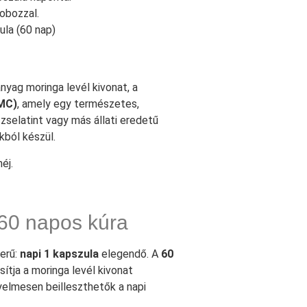
obozzal.
la (60 nap)
anyag moringa levél kivonat, a
PMC)
, amely egy természetes,
selatint vagy más állati eredetű
ból készül.
éj.
60 napos kúra
zerű:
napi 1 kapszula
elegendő. A
60
sítja a moringa levél kivonat
yelmesen beilleszthetők a napi