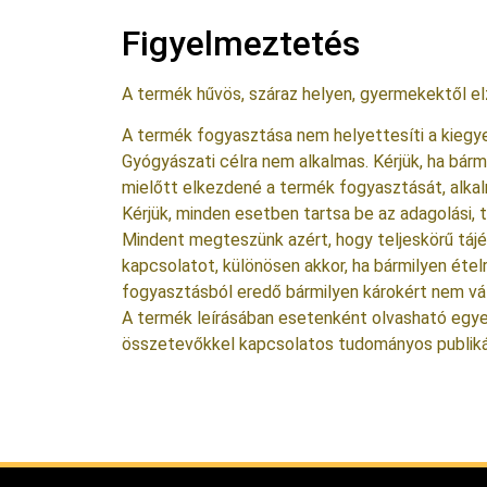
Figyelmeztetés
A termék hűvös, száraz helyen, gyermekektől elzá
A termék fogyasztása nem helyettesíti a kiegy
Gyógyászati célra nem alkalmas. Kérjük, ha bár
mielőtt elkezdené a termék fogyasztását, alka
Kérjük, minden esetben tartsa be az adagolási, t
Mindent megteszünk azért, hogy teljeskörű tájék
kapcsolatot, különösen akkor, ha bármilyen éte
fogyasztásból eredő bármilyen károkért nem vál
A termék leírásában esetenként olvasható egyes
összetevőkkel kapcsolatos tudományos publiká