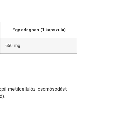
Egy adagban (1 kapszula)
650 mg
ropil-metilcellulóz, csomósodást
d).