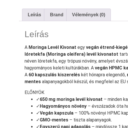
Leírás
Brand
Vélemények (0)
Leírás
A
Moringa Levél Kivonat
egy
vegán étrend-kiegé
lóretekfa (Moringa oleifera) levél kivonatot
tart
néven lóretekfa, egy trópusi növény, amelyet évsz
hagyományos keleti kultúrákban. A
vegán HPMC ka
A
60 kapszulás kiszerelés
két hónapra elegendő,
mentes
alapanyagokból készül, és megfelel az EU
ELŐNYÖK
✓
650 mg moringa levél kivonat
– minden ka
✓
Hagyományos növény
– évszázadok óta ha
✓
Vegán kapszula
– 100% növényi HPMC kaps
✓
GMO-mentes
– tiszta alapanyagok.
✓
Egyszerű napi adagolás
– mindössze 1 kap