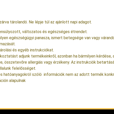
rva tárolandó. Ne lépje túl az ajánlott napi adagot.
ensúlyozott, változatos és egészséges étrendet.
milyen egészségügyi panasza, ismert betegsége van vagy várandós
lmazását.
árolási és egyéb instrukciókat.
oztatást adjunk termékeinkről, azonban ha bármilyen kérdése, a
lre, összetevőre allergiás vagy érzékeny. Az instrukciók betart
lalunk felelősséget.
 hatóanyagokról szóló információk nem az adott termék konkrét
ción alapulnak